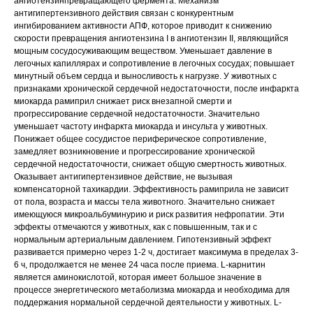
ангиотензинпревращающего фермента. Механизм
антигипертензивного действия связан с конкурентным
ингибированием активности АПФ, которое приводит к снижению
скорости превращения ангиотензина I в ангиотензин II, являющийся
мощным сосудосуживающим веществом. Уменьшает давление в
легочных капиллярах и сопротивление в легочных сосудах; повышает
минутный объем сердца и выносливость к нагрузке. У животных с
признаками хронической сердечной недостаточности, после инфаркта
миокарда рамиприл снижает риск внезапной смерти и
прогрессирование сердечной недостаточности. Значительно
уменьшает частоту инфаркта миокарда и инсульта у животных.
Понижает общее сосудистое периферическое сопротивление,
замедляет возникновение и прогрессирование хронической
сердечной недостаточности, снижает общую смертность животных.
Оказывает антигипертензивное действие, не вызывая
компенсаторной тахикардии. Эффективность рамиприла не зависит
от пола, возраста и массы тела животного. Значительно снижает
имеющуюся микроальбуминурию и риск развития нефропатии. Эти
эффекты отмечаются у животных, как с повышенным, так и с
нормальным артериальным давлением. Гипотензивный эффект
развивается примерно через 1-2 ч, достигает максимума в пределах 3-
6 ч, продолжается не менее 24 часа после приема. L-карнитин
является аминокислотой, которая имеет большое значение в
процессе энергетического метаболизма миокарда и необходима для
поддержания нормальной сердечной деятельности у животных. L-