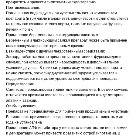
прекратить и провести симптоматическую терапию.
Противопоказания:
Повышенная индивидуальная чувствительность к компонентам
© 2015—2026 ООО «Сытая Морда»
препарата (в том числе в анамнезе), ангионевротический отек, стеноз
митрального клапана, стеноз аорты, тяжелые нарушения функции
печени и почек.
Хотите у нас работать?
Применение беременным и лактирующим животным:
Беременным и лактирующим самкам препарат может быть применен
Реквизиты
Заполнить анкету
после консультации с ветеринарным врачом.
Взаимодействие с другими лекарственными средствами:
Политика конфиденциальности
Зоокард таблетки можно применять в сочетании с фуросемидом в
случаях, при которых имеется необходимость в дополнительном
Согласие на обработку перс. данных
усилении диуреза. В таких ситуациях дозу мочегонного препарата
Правила оказания ветеринарной помощи
можно снизить, поскольку диуретический эффект усиливается и
поддерживается на нужном уровне за счет действия препарата.
Передозировка:
+7 (3452) 57-54-36
Заказать звонок
Симптомы передозировки у животных не выявлены. В редких случаях
отмечаются признаки гипотензии, проявляющиеся в виде летаргии,
Данный сайт носит информационный характер и
апатии и атаксии.
не является публичной офертой.
Особые указания:
Препарат не предназначен для применения продуктивным животным.
Возможность применения лекарственного препарата животным до
года не установлена
Применение АПФ-ингибитора у животных с симптомами гиповолемии
и дегидратации может привести к развитию острой гипотензии. В