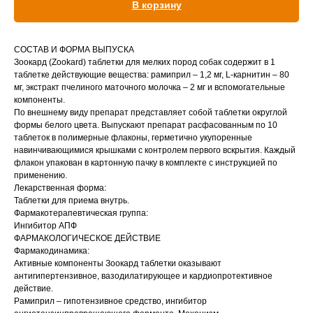
В корзину
Вакцинация кроликов
Вакцинация хорьков
СОСТАВ И ФОРМА ВЫПУСКА
Зоокард (Zookard) таблетки для мелких пород собак содержит в 1
таблетке действующие вещества: рамиприл – 1,2 мг, L-карнитин – 80
мг, экстракт пчелиного маточного молочка – 2 мг и вспомогательные
компоненты.
По внешнему виду препарат представляет собой таблетки округлой
формы белого цвета. Выпускают препарат расфасованным по 10
таблеток в полимерные флаконы, герметично укупоренные
навинчивающимися крышками с контролем первого вскрытия. Каждый
флакон упакован в картонную пачку в комплекте с инструкцией по
применению.
Лекарственная форма:
Таблетки для приема внутрь.
Фармакотерапевтическая группа:
Ингибитор АПФ
ФАРМАКОЛОГИЧЕСКОЕ ДЕЙСТВИЕ
Фармакодинамика:
Активные компоненты Зоокард таблетки оказывают
антигипертензивное, вазодилатирующее и кардиопротективное
действие.
Рамиприл – гипотензивное средство, ингибитор