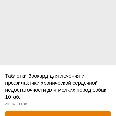
Прием дерматологический
Прием нефролого - урологический
Прием стоматологический
Прием эндокринологический
Таблетки Зоокард для лечения и
профилактики хронической сердечной
недостаточности для мелких пород собак
Лечение кроликов
10таб.
Лечение хомяков
Артикул:
14185
Лечение шиншилл