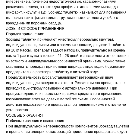
гипертензией, почечной недостаточностью, кардиомиопатиями
различного генеза, а также для профилактики ишемии миокарда
(инфаркт, инсульт и т.д). Зоокард таблетки назначают для повышения
выносливости к физическим нагрузкам и выживаемости у собак с
врожденными пороками сердца.
ДОЗЫ И СПОСОБ ПРИМЕНЕНИЯ
Порядок применения:
Зоокард таблетки применяют животному перорально (внутрь),
индивидуально, целиком или в размельченном виде в дозе 1 таблетка
на 10 кг массы. Препарат задают натощак, принудительно на корень
языка 1 раз в сутки в течение 21 - 28 дней, в зависимости от состояния
животного и индивидуальных особенностей организма. Можно также
скармливать препарат при помощи шприца в виде водной суспензии,
предварительно растворив таблетку в питьевой воде.
Продолжительность курса устанавливает ветеринарный врач
индивидуально для каждого животного. Резкая отмена препарата не
приводит к быстрому повышению артериального давления. При
пропуске одного или нескольких приемов средства его применение
возобновляют в тех же дозах и по той же схеме. Особенностей
действия лекарственного препарата при первом приеме и отмене не
установлено.
ОСОБЫЕ УКАЗАНИЯ
Побочные явления и осложнения:
При индивидуальной непереносимости компонентов Зоокард таблетки
и проявлении аллергических реакций применение препарата следует