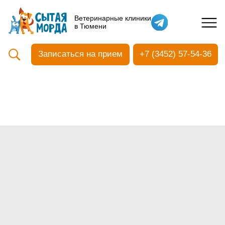
Кастрация собак
Ветеринарные клиники
в Тюмени
Вакцинация
Стоматология
Записаться на прием
+7 (3452) 57-54-36
Ультразвуковая чистка зубов
Общий анализ крови
УЗИ
Чипирование
Прием терапевтический
Прием хирургический