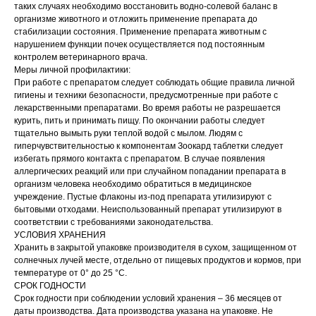
таких случаях необходимо восстановить водно-солевой баланс в
организме животного и отложить применение препарата до
стабилизации состояния. Применение препарата животным с
нарушением функции почек осуществляется под постоянным
контролем ветеринарного врача.
Меры личной профилактики:
При работе с препаратом следует соблюдать общие правила личной
гигиены и техники безопасности, предусмотренные при работе с
лекарственными препаратами. Во время работы не разрешается
курить, пить и принимать пищу. По окончании работы следует
тщательно вымыть руки теплой водой с мылом. Людям с
гиперчувствительностью к компонентам Зоокард таблетки следует
избегать прямого контакта с препаратом. В случае появления
аллергических реакций или при случайном попадании препарата в
организм человека необходимо обратиться в медицинское
учреждение. Пустые флаконы из-под препарата утилизируют с
бытовыми отходами. Неиспользованный препарат утилизируют в
соответствии с требованиями законодательства.
УСЛОВИЯ ХРАНЕНИЯ
Хранить в закрытой упаковке производителя в сухом, защищенном от
солнечных лучей месте, отдельно от пищевых продуктов и кормов, при
температуре от 0° до 25 °С.
СРОК ГОДНОСТИ
Срок годности при соблюдении условий хранения – 36 месяцев от
даты производства. Дата производства указана на упаковке. Не