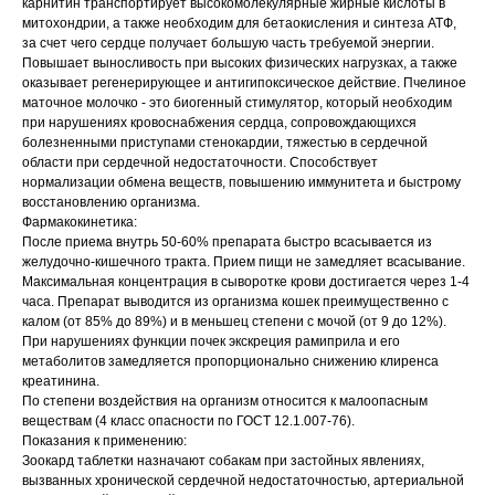
карнитин транспортирует высокомолекулярные жирные кислоты в
митохондрии, а также необходим для бетаокисления и синтеза АТФ,
за счет чего сердце получает большую часть требуемой энергии.
Повышает выносливость при высоких физических нагрузках, а также
оказывает регенерирующее и антигипоксическое действие. Пчелиное
маточное молочко - это биогенный стимулятор, который необходим
при нарушениях кровоснабжения сердца, сопровождающихся
болезненными приступами стенокардии, тяжестью в сердечной
области при сердечной недостаточности. Способствует
нормализации обмена веществ, повышению иммунитета и быстрому
восстановлению организма.
Фармакокинетика:
После приема внутрь 50-60% препарата быстро всасывается из
желудочно-кишечного тракта. Прием пищи не замедляет всасывание.
Максимальная концентрация в сыворотке крови достигается через 1-4
часа. Препарат выводится из организма кошек преимущественно с
калом (от 85% до 89%) и в меньшец степени с мочой (от 9 до 12%).
При нарушениях функции почек экскреция рамиприла и его
метаболитов замедляется пропорционально снижению клиренса
креатинина.
По степени воздействия на организм относится к малоопасным
веществам (4 класс опасности по ГОСТ 12.1.007-76).
Показания к применению:
Зоокард таблетки назначают собакам при застойных явлениях,
вызванных хронической сердечной недостаточностью, артериальной