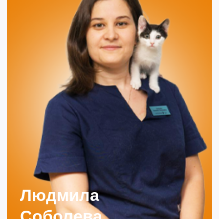
4.9
4.8
5.0
4.9