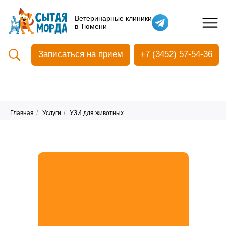
Кастрация собак
Ветеринарные клиники
в Тюмени
Вакцинация
Стоматология
Записаться на прием
+7 (3452) 57-54-36
Ультразвуковая чистка зубов
Общий анализ крови
УЗИ
Чипирование
Главная
/
Услуги
/
УЗИ для животных
Прием терапевтический
Прием хирургический