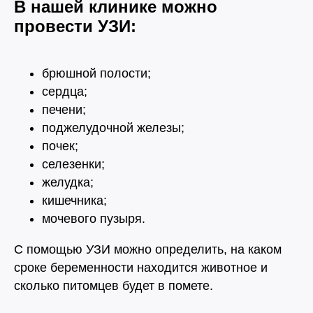
В нашей клинике можно
провести УЗИ:
брюшной полости;
сердца;
печени;
поджелудочной железы;
почек;
селезенки;
желудка;
кишечника;
«Мы для наших
мочевого пузыря.
питомцев - весь мир. И
С помощью УЗИ можно определить, на каком
этот мир мы обязаны
сроке беременности находится животное и
делать лучшим!»
сколько питомцев будет в помете.