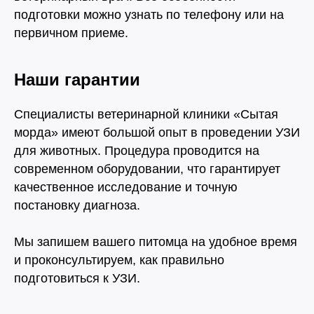
Узнать подробнее
подготовки можно узнать по телефону или на
первичном приеме.
Наши гарантии
Евгения
Плесовских
Специалисты ветеринарной клиники «Сытая
Ветеринарный врач
морда» имеют большой опыт в проведении УЗИ
для животных. Процедура проводится на
современном оборудовании, что гарантирует
Узнать подробнее
качественное исследование и точную
постановку диагноза.
Мы запишем вашего питомца на удобное время
Татьяна
и проконсультируем, как правильно
Баженова
подготовиться к УЗИ.
Ветеринарный врач