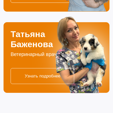
Отправить
Нажимая кнопку «Отправить», вы соглашаетесь
с
Политикой конфиденциальности
Контакты
г. Тюмень
ул. С. Карнацевича, 12
ул. Малыгина, 4
+7 (3452) 57-54-36
с 10-00 до 21-00
без обеда и выходных