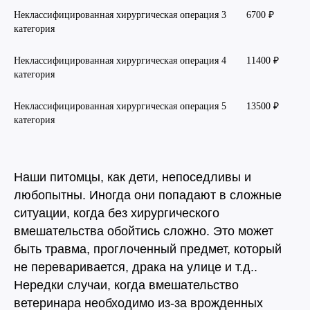
Евгения
Неклассифицированная хирургическая операция 3
6700 ₽
Плесовских
категория
Ветеринарный врач
Неклассифицированная хирургическая операция 4
11400 ₽
категория
Узнать подробнее
Неклассифицированная хирургическая операция 5
13500 ₽
категория
Татьяна
Наши питомцы, как дети, непоседливы и
Баженова
любопытны. Иногда они попадают в сложные
Ветеринарный врач
ситуации, когда без хирургического
вмешательства обойтись сложно. Это может
Узнать подробнее
быть травма, проглоченный предмет, который
не переваривается, драка на улице и т.д..
Нередки случаи, когда вмешательство
ветеринара необходимо из-за врожденных