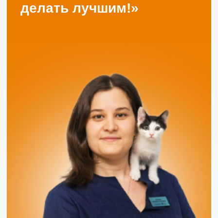
Контакты
г. Тюмень
ул. С. Карнацевича, 12
ул. Малыгина, 4
+7 (3452) 57-54-36
с 10-00 до 21-00
без обеда и выходных
vet@morda72.ru