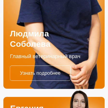
© 2015—2026 ООО «Сытая Морда»
Хотите у нас работать?
Заполнить анкету
Реквизиты
Политика конфиденциальности
Согласие на обработку перс. данных
Правила оказания ветеринарной помощи
+7 (3452) 57-54-36
Заказать звонок
Данный сайт носит информационный характер и
не является публичной офертой.