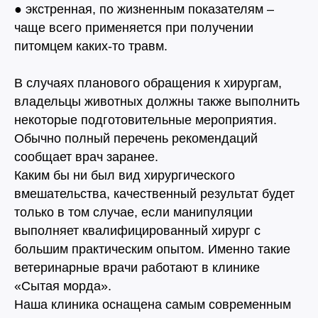
● экстренная, по жизненным показателям –
чаще всего применяется при получении
4.9
4.8
питомцем каких-то травм.
В случаях планового обращения к хирургам,
владельцы животных должны также выполнить
5.0
4.9
некоторые подготовительные мероприятия.
Обычно полный перечень рекомендаций
сообщает врач заранее.
Каким бы ни был вид хирургического
вмешательства, качественный результат будет
только в том случае, если манипуляции
выполняет квалифицированный хирург с
большим практическим опытом. Именно такие
Записаться на приём
ветеринарные врачи работают в клинике
«Сытая морда».
Если ваш любимец заболел, не теряйте время.
Наша клиника оснащена самым современным
Запишитесь на прием без очередей или позвоните!