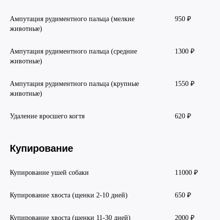
Ампутация рудиментного пальца (мелкие
950 ₽
животные)
Ампутация рудиментного пальца (средние
1300 ₽
животные)
Ампутация рудиментного пальца (крупные
1550 ₽
«Мы для наших
животные)
питомцев - весь мир. И
Удаление вросшего когтя
620 ₽
этот мир мы обязаны
делать лучшим!»
Купирование
Купирование ушей собаки
11000 ₽
Купирование хвоста (щенки 2-10 дней)
650 ₽
Купирование хвоста (щенки 11-30 дней)
2000 ₽