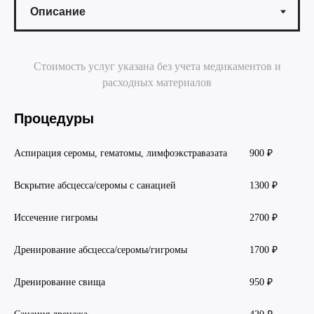
Стоимость услуг указана без учета медикаментов и
расходных материалов
Процедуры
Аспирация серомы, гематомы, лимфоэкстравазата
900 ₽
Вскрытие абсцесса/серомы с санацией
1300 ₽
Иссечение гигромы
2700 ₽
Дренирование абсцесса/серомы/гигромы
1700 ₽​
Дренирование свища
950 ₽