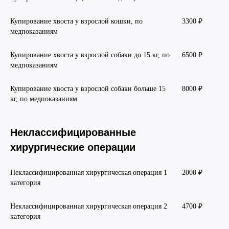
Купирование хвоста у взрослой кошки, по
3300 ₽
медпоказаниям
Купирование хвоста у взрослой собаки до 15 кг, по
6500 ₽
медпоказаниям
Купирование хвоста у взрослой собаки больше 15
8000 ₽
кг, по медпоказаниям
Людмила
Соболева
Неклассифицированные
хирургические операции
Главный ветеринарный врач
Неклассифицированная хирургическая операция 1
2000 ₽
Узнать подробнее
категория
Неклассифицированная хирургическая операция 2
4700 ₽
категория