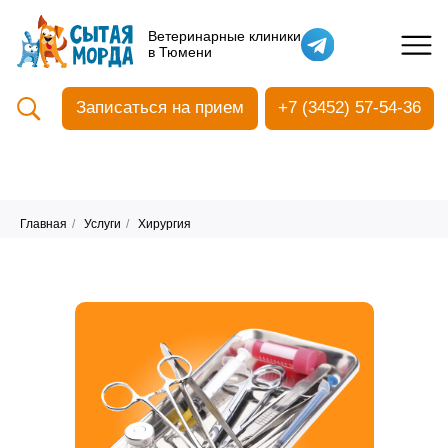
Кастрация собак
Ветеринарные клиники
в Тюмени
Вакцинация
Стоматология
Записаться на прием
+7 (3452) 57-54-36
Ультразвуковая чистка зубов
Общий анализ крови
УЗИ
Чипирование
Главная
/
Услуги
/
Хирургия
Прием терапевтический
Прием хирургический