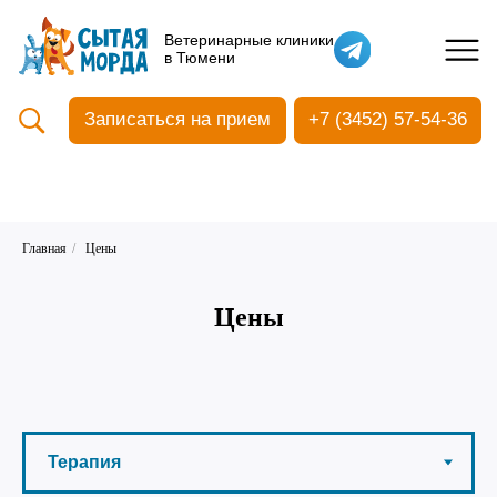
Кастрация собак
Ветеринарные клиники
в Тюмени
Вакцинация
Стоматология
Записаться на прием
+7 (3452) 57-54-36
Ультразвуковая чистка зубов
Общий анализ крови
УЗИ
Чипирование
Главная
/
Цены
Цены
Прием терапевтический
Прием хирургический