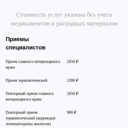
Прием дерматологический
Прием нефролого - урологический
Стоимость услуг указана без учета
Прием стоматологический
медикаментов и расходных материалов
Прием эндокринологический
Приемы
специалистов
Прием главного ветеринарного
2450 ₽
врача
Прием терапевтический
1200 ₽
Повторный прием главного
1650 ₽
ветеринарного врача
Лечение кроликов
Повторный прием
900 ₽
Лечение хомяков
терапевтический (коррекция
Лечение шиншилл
лечения/оценка анализов)