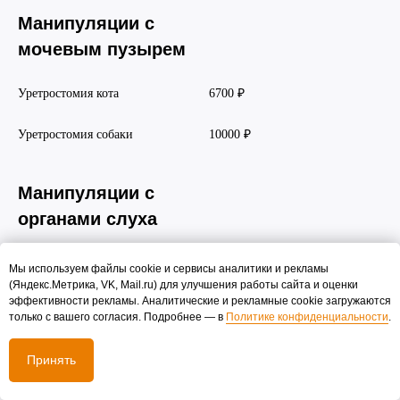
Манипуляции с
мочевым пузырем
Уретростомия кота
6700 ₽
Уретростомия собаки
10000 ₽
Манипуляции с
органами слуха
Резекция слухового прохода у
5700 ₽
Мы используем файлы cookie и сервисы аналитики и рекламы
кошки
(Яндекс.Метрика, VK, Mail.ru) для улучшения работы сайта и оценки
эффективности рекламы. Аналитические и рекламные cookie загружаются
только с вашего согласия. Подробнее — в
Политике конфиденциальности
.
Резекция слухового прохода у
8600 ₽
собаки
Принять
Оперативное лечение гематомы
2700 ₽
ушной раковины у кошки