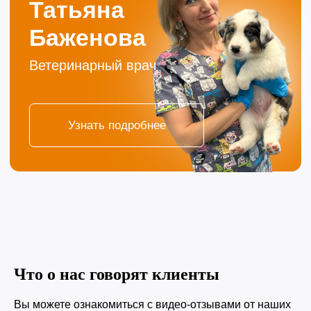
Контакты
г. Тюмень
ул. С. Карнацевича, 12
ул. Малыгина, 4
+7 (3452) 57-54-36
с 10-00 до 21-00
без обеда и выходных
Что о нас говорят клиенты
vet@morda72.ru
Вы можете ознакомиться с видео-отзывами от наших