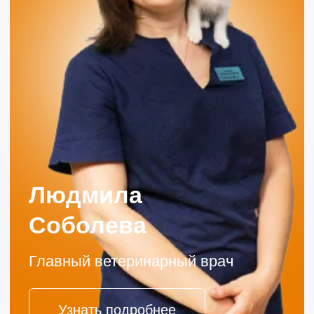
4.9
4.8
5.0
4.9
Записаться на приём
Если ваш любимец заболел, не теряйте время.