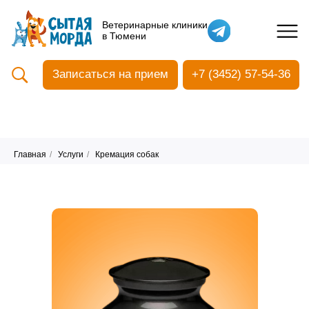
Кастрация собак
Ветеринарные клиники
в Тюмени
Вакцинация
Стоматология
Записаться на прием
+7 (3452) 57-54-36
Ультразвуковая чистка зубов
Общий анализ крови
УЗИ
Чипирование
Главная
/
Услуги
/
Кремация собак
Прием терапевтический
Прием хирургический