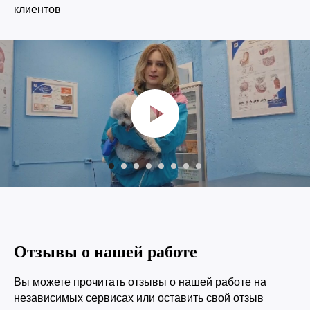
клиентов
© 2015—2026 ООО «Сытая Морда»
Хотите у нас работать?
Заполнить анкету
Реквизиты
Политика конфиденциальности
Согласие на обработку перс. данных
Правила оказания ветеринарной помощи
Отзывы о нашей работе
+7 (3452) 57-54-36
Заказать звонок
Вы можете прочитать отзывы о нашей работе на
Данный сайт носит информационный характер и
независимых сервисах или оставить свой отзыв
не является публичной офертой.