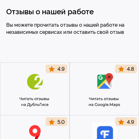
ул. Малыгина, 4
Отзывы о нашей работе
Вы можете прочитать отзывы о нашей работе на
+7 (3452) 57-54-36
независимых сервисах или оставить свой отзыв
с 10-00 до 21-00
без обеда и выходных
vet@morda72.ru
© 2015—2026 ООО «Сытая Морда»