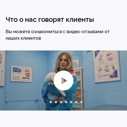
+7
Что о нас говорят клиенты
Комментарий
Вы можете ознакомиться с видео-отзывами от
наших клиентов
Отправить
Нажимая кнопку «Отправить», вы соглашаетесь
с
Политикой конфиденциальности
Контакты
г. Тюмень
ул. С. Карнацевича, 12