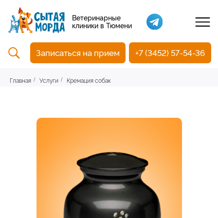
Кастрация собак
Ветеринарные
клиники в Тюмени
Вакцинация
Стоматология
Записаться на прием
+7 (3452) 57-54-36
Ультразвуковая чистка зубов
Общий анализ крови
УЗИ
Главная
Услуги
Кремация собак
/
/
Чипирование
Прием терапевтический
Прием хирургический