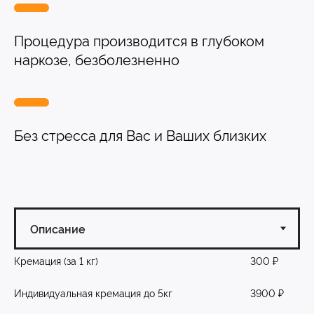
Вакцинация кроликов
Процедура производится в глубоком
Вакцинация хорьков
наркозе, безболезненно
Без стресса для Вас и Ваших близких
Кремация (за 1 кг)
300 ₽
Индивидуальная кремация до 5кг
3900 ₽