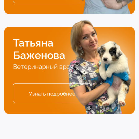
5.0
4.9
Записаться на
приём
Если ваш любимец заболел, не теряйте время.
Запишитесь на прием без очередей или позвоните!
Ваше Имя
Ваш телефон