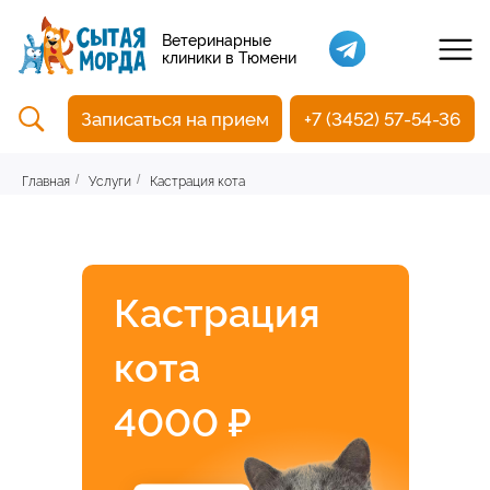
Кастрация собак
Ветеринарные
клиники в Тюмени
Вакцинация
Стоматология
Записаться на прием
+7 (3452) 57-54-36
Ультразвуковая чистка зубов
Общий анализ крови
УЗИ
Главная
Услуги
Кастрация кота
/
/
Чипирование
Кастрация
кота
4000 ₽
Прием терапевтический
Прием хирургический