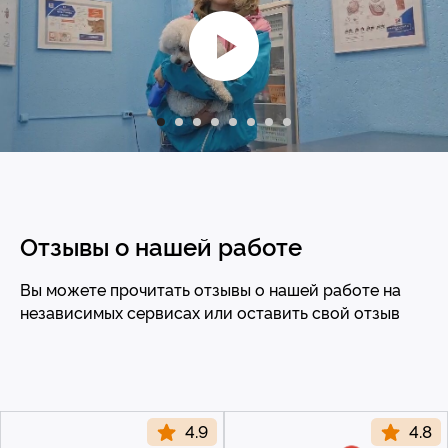
с 10-00 до 21-00
без обеда и выходных
vet@morda72.ru
Отзывы о нашей работе
Вы можете прочитать отзывы о нашей работе на
независимых сервисах или оставить свой отзыв
© 2015—2026 ООО «Сытая Морда»
Хотите у нас
работать?
Реквизиты
Заполнить анкету
Политика конфиденциальности