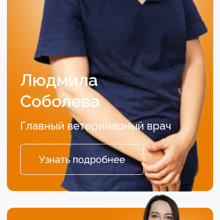
4.9
4.8
5.0
4.9