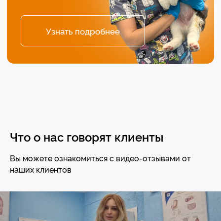
Отправить
Нажимая кнопку «Отправить», вы соглашаетесь
с
Политикой конфиденциальности
Контакты
Что о нас говорят клиенты
г. Тюмень
Вы можете ознакомиться с видео-отзывами от
ул. С. Карнацевича, 12
наших клиентов
ул. Малыгина, 4
+7 (3452) 57-54-36