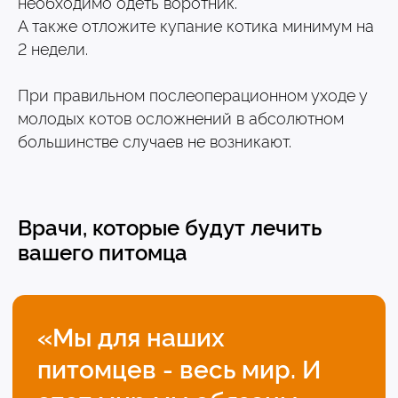
необходимо одеть воротник.
Соболева
А также отложите купание котика минимум на
2 недели.
Главный ветеринарный врач
При правильном послеоперационном уходе у
Узнать подробнее
молодых котов осложнений в абсолютном
большинстве случаев не возникают.
Евгения
Плесовских
Врачи, которые будут лечить
Ветеринарный врач
вашего питомца
Узнать подробнее
Татьяна