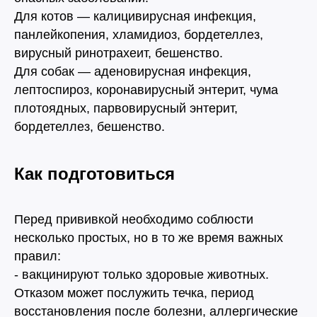
Для котов — калицивирусная инфекция,
панлейкопения, хламидиоз, бордетеллез,
вирусный ринотрахеит, бешенство.
Для собак — аденовирусная инфекция,
лептоспироз, коронавирусный энтерит, чума
плотоядных, парвовирусный энтерит,
бордетеллез, бешенство.
Как подготовиться
Людмила
Соболева
Перед прививкой необходимо соблюсти
Главный ветеринарный врач
несколько простых, но в то же время важных
правил:
Узнать подробнее
- вакцинируют только здоровые животных.
Отказом может послужить течка, период
восстановления после болезни, аллергические