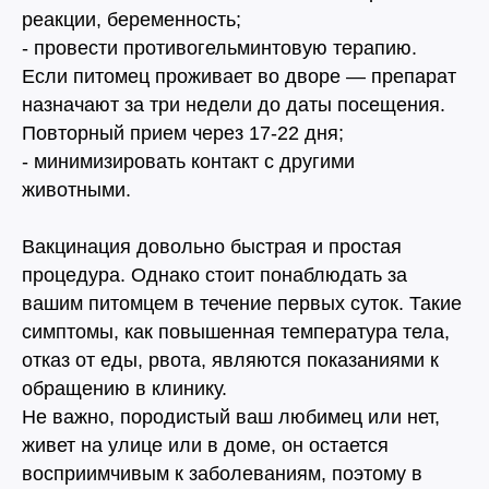
реакции, беременность;
Евгения
- провести противогельминтовую терапию.
Плесовских
Если питомец проживает во дворе — препарат
назначают за три недели до даты посещения.
Ветеринарный врач
Повторный прием через 17-22 дня;
- минимизировать контакт с другими
Узнать подробнее
животными.
Вакцинация довольно быстрая и простая
процедура. Однако стоит понаблюдать за
Татьяна
вашим питомцем в течение первых суток. Такие
Баженова
симптомы, как повышенная температура тела,
Ветеринарный врач
отказ от еды, рвота, являются показаниями к
обращению в клинику.
Не важно, породистый ваш любимец или нет,
Узнать подробнее
живет на улице или в доме, он остается
восприимчивым к заболеваниям, поэтому в