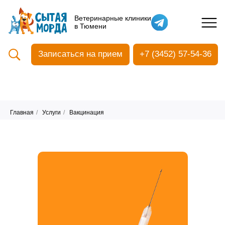
Кастрация собак
Ветеринарные клиники
в Тюмени
Вакцинация
Стоматология
Записаться на прием
+7 (3452) 57-54-36
Ультразвуковая чистка зубов
Общий анализ крови
УЗИ
Чипирование
Главная
/
Услуги
/
Вакцинация
Прием терапевтический
Прием хирургический