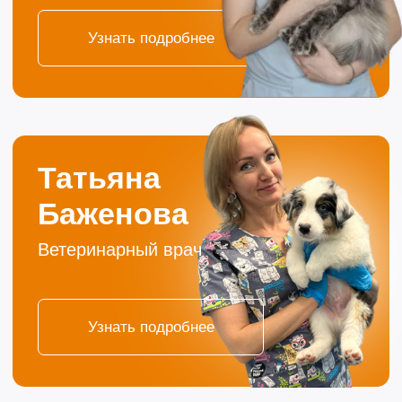
с
Политикой конфиденциальности
Контакты
г. Тюмень
ул. С. Карнацевича, 12
ул. Малыгина, 4
+7 (3452) 57-54-36
с 10-00 до 21-00
без обеда и выходных
vet@morda72.ru