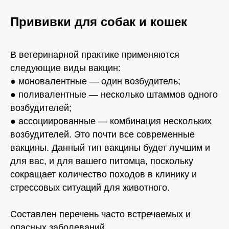
Прививки для собак и кошек
В ветеринарной практике применяются
следующие виды вакцин:
● моновалентные — один возбудитель;
● поливалентные — несколько штаммов одного
возбудителей;
«Мы для наших
● ассоциированные — комбинация нескольких
питомцев - весь мир. И
возбудителей. Это почти все современные
этот мир мы обязаны
вакцины. Данный тип вакцины будет лучшим и
делать лучшим!»
для вас, и для вашего питомца, поскольку
сокращает количество походов в клинику и
стрессовых ситуаций для животного.
Составлен перечень часто встречаемых и
опасных заболеваний.