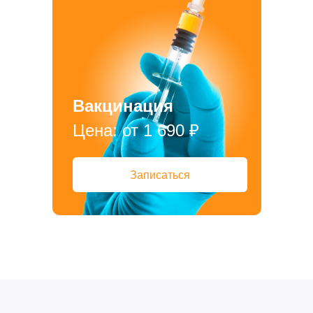
Прием дерматологический
Прием нефролого - урологический
Прием стоматологический
Прием эндокринологический
Вакцинация
Цена: от 1 690 ₽
Записаться
Лечение кроликов
Лечение хомяков
Лечение шиншилл