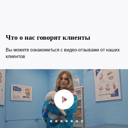
Что о нас говорят клиенты
© 2015—2026 ООО «Сытая Морда»
Вы можете ознакомиться с видео-отзывами от наших
клиентов
Хотите у нас работать?
Заполнить анкету
Реквизиты
Политика конфиденциальности
Согласие на обработку перс. данных
Правила оказания ветеринарной помощи
+7 (3452) 57-54-36
Заказать звонок
Данный сайт носит информационный характер и
не является публичной офертой.