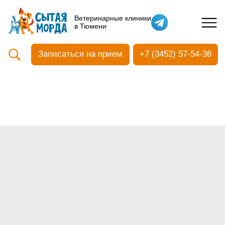
Кастрация собак
Ветеринарные клиники
в Тюмени
Вакцинация
Стоматология
Записаться на прием
+7 (3452) 57-54-36
Ультразвуковая чистка зубов
Общий анализ крови
УЗИ
Чипирование
Прием терапевтический
Прием хирургический