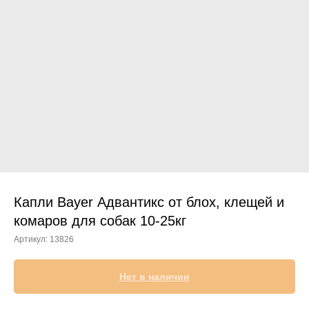
Прием дерматологический
Прием нефролого - урологический
Прием стоматологический
Прием эндокринологический
Капли Bayer Адвантикс от блох, клещей и
комаров для собак 10-25кг
Артикул:
13826
Лечение кроликов
Лечение хомяков
Нет в наличии
Лечение шиншилл