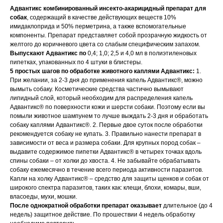
Адвантикс комбинированный инсекто-акарицидный препарат для
Вакцинация кроликов
собак
, содержащий в качестве действующих веществ 10%
имидаклоприда и 50% перметрина, а также вспомогательные
Вакцинация хорьков
компоненты. Препарат представляет собой прозрачную жидкость от
желтого до коричневого цвета со слабым специфическим запахом.
Выпускают Адвантикс по
0,4; 1,0; 2,5 и 4,0 мл в полиэтиленовых
пипетках, упакованных по 4 штуки в блистеры.
5 простых шагов по обработке животного каплями Адвантикс:
1.
При желании, за 2-3 дня до применения капель Адвантикс®, можно
вымыть собаку. Косметические средства частично вымывают
липидный слой, который необходим для распределения капель
Адвантикс® по поверхности кожи и шерсти собаки. Поэтому если вы
помыли животное шампунем то лучше выждать 2-3 дня и обработать
собаку каплями Адвантикс®. 2. Первые двое суток после обработки
рекомендуется собаку не купать. 3. Правильно нанести препарат в
зависимости от веса и размера собаки. Для крупных пород собак –
выдавите содержимое пипетки Адвантикс® в четырех точках вдоль
спины собаки – от холки до хвоста. 4. Не забывайте обрабатывать
собаку ежемесячно в течение всего периода активности паразитов.
Капли на холку Адвантикс® – средство для защиты щенков и собак от
широкого спектра паразитов, таких как: клещи, блохи, комары, вши,
власоеды, мухи, мошки.
После однократной обработки препарат оказывает
длительное (до 4
недель) защитное действие. По прошествии 4 недель обработку