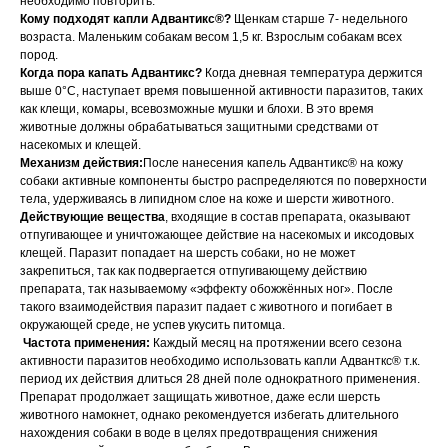
необходимо повторить.
Кому подходят капли Адвантикс®?
Щенкам старше 7- недельного
возраста. Маленьким собакам весом 1,5 кг. Взрослым собакам всех
пород.
Когда пора капать Адвантикс?
Когда дневная температура держится
выше 0°С, наступает время повышенной активности паразитов, таких
как клещи, комары, всевозможные мушки и блохи. В это время
животные должны обрабатываться защитными средствами от
© 2015—2026 ООО «Сытая Морда»
насекомых и клещей.
Механизм действия:
После нанесения капель Адвантикс® на кожу
собаки активные компоненты быстро распределяются по поверхности
Хотите у нас работать?
тела, удерживаясь в липидном слое на коже и шерсти животного.
Реквизиты
Заполнить анкету
Действующие вещества
, входящие в состав препарата, оказывают
отпугивающее и уничтожающее действие на насекомых и иксодовых
Политика конфиденциальности
клещей. Паразит попадает на шерсть собаки, но не может
закрепиться, так как подвергается отпугивающему действию
Согласие на обработку перс. данных
препарата, так называемому «эффекту обожжённых ног». После
такого взаимодействия паразит падает с животного и погибает в
Правила оказания ветеринарной помощи
окружающей среде, не успев укусить питомца.
Частота применения:
Каждый месяц на протяжении всего cезона
+7 (3452) 57-54-36
Заказать звонок
активности паразитов необходимо использовать капли Адванткс® т.к.
период их действия длиться 28 дней поле однократного применения.
Препарат продолжает защищать животное, даже если шерсть
Данный сайт носит информационный характер и
животного намокнет, однако рекомендуется избегать длительного
не является публичной офертой.
нахождения собаки в воде в целях предотвращения снижения