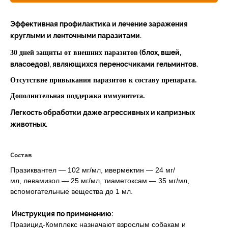
Вакцинация кроликов
Эффективная профилактика и лечение заражения
Вакцинация хорьков
круглыми и ленточными паразитами.
(блох, вшей,
30 дней защиты от внешних паразитов
власоедов), являющихся переносчиками гельминтов.
Отсутствие привыкания паразитов к составу препарата.
Дополнительная поддержка иммунитета.
Легкость обработки даже агрессивных и капризных
животных.
Состав
Празиквантел — 102 мг/мл, ивермектин — 24 мг/
мл, левамизол — 25 мг/мл, тиаметоксам — 35 мг/мл,
вспомогательные вещества до 1 мл.
Инструкция по применению:
Празицид-Комплекс назначают взрослым собакам и