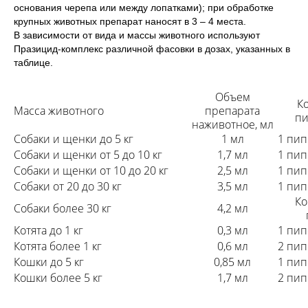
© 2015—2026 ООО «Сытая Морда»
основания черепа или между лопатками); при обработке
крупных животных препарат наносят в 3 – 4 места.
В зависимости от вида и массы животного используют
Хотите у нас работать?
Празицид-комплекс различной фасовки в дозах, указанных в
Реквизиты
Заполнить анкету
таблице.
Политика конфиденциальности
Объем
К
Масса животного
препарата
Согласие на обработку перс. данных
пи
наживотное, мл
Правила оказания ветеринарной помощи
Собаки и щенки до 5 кг
1 мл
1 пип
Собаки и щенки от 5 до 10 кг
1,7 мл
1 пип
+7 (3452) 57-54-36
Заказать звонок
Собаки и щенки от 10 до 20 кг
2,5 мл
1 пип
Собаки от 20 до 30 кг
3,5 мл
1 пип
Данный сайт носит информационный характер и
Ко
Собаки более 30 кг
4,2 мл
не является публичной офертой.
Котята до 1 кг
0,3 мл
1 пип
Котята более 1 кг
0,6 мл
2 пип
Кошки до 5 кг
0,85 мл
1 пип
Кошки более 5 кг
1,7 мл
2 пип