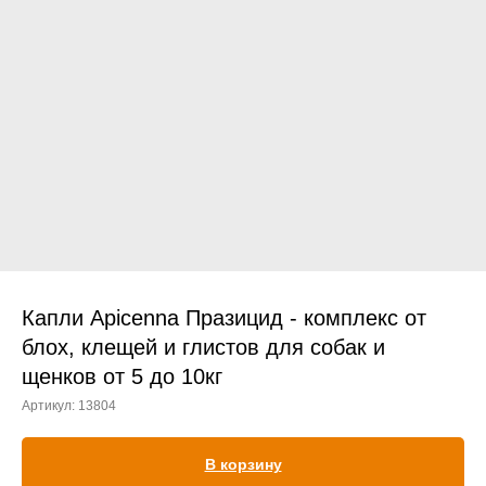
Прием дерматологический
Прием нефролого - урологический
Прием стоматологический
Прием эндокринологический
Капли Apicenna Празицид - комплекс от
блох, клещей и глистов для собак и
щенков от 5 до 10кг
Лечение кроликов
Артикул:
13804
Лечение хомяков
Лечение шиншилл
В корзину