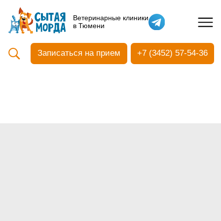
Кастрация собак
Ветеринарные клиники
в Тюмени
Вакцинация
Стоматология
Записаться на прием
+7 (3452) 57-54-36
Ультразвуковая чистка зубов
Общий анализ крови
УЗИ
Чипирование
Прием терапевтический
Прием хирургический