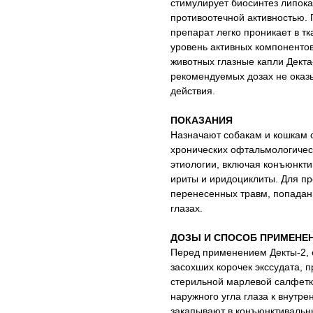
стимулирует биосинтез липок
противоотечной активностью.
препарат легко проникает в т
уровень активных компонентов
животных глазные капли Декта
рекомендуемых дозах не ока
действия.
ПОКАЗАНИЯ
Назначают собакам и кошкам 
хронических офтальмологичес
этиологии, включая конъюнкти
ириты и иридоциклиты. Для п
перенесенных травм, попадани
глазах.
ДОЗЫ И СПОСОБ ПРИМЕНЕ
Перед применением Декты-2, о
засохших корочек экссудата, 
стерильной марлевой салфетк
наружного угла глаза к внутр
закапывают в конъюнктивальный