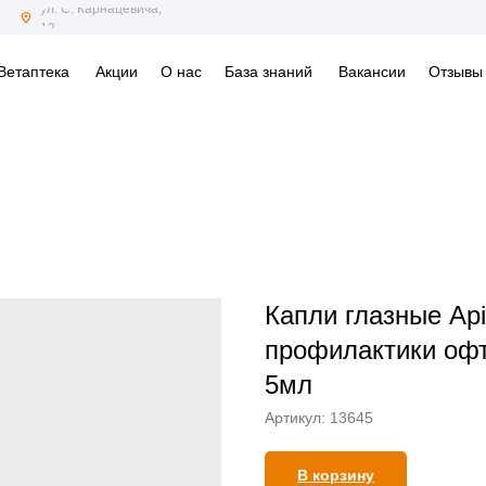
ул. С. Карнацевича,
12
Ветаптека
Акции
О нас
База знаний
Вакансии
Отзывы
Капли глазные Api
профилактики оф
5мл
Артикул:
13645
В корзину