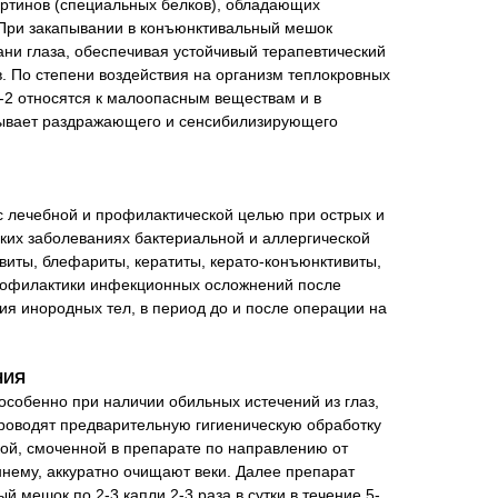
артинов (специальных белков), обладающих
 При закапывании в конъюнктивальный мешок
кани глаза, обеспечивая устойчивый терапевтический
. По степени воздействия на организм теплокровных
-2 относятся к малоопасным веществам и в
зывает раздражающего и сенсибилизирующего
с лечебной и профилактической целью при острых и
ких заболеваниях бактериальной и аллергической
виты, блефариты, кератиты, керато-конъюнктивиты,
рофилактики инфекционных осложнений после
я инородных тел, в период до и после операции на
НИЯ
собенно при наличии обильных истечений из глаз,
проводят предварительную гигиеническую обработку
ой, смоченной в препарате по направлению от
еннему, аккуратно очищают веки. Далее препарат
 мешок по 2-3 капли 2-3 раза в сутки в течение 5-