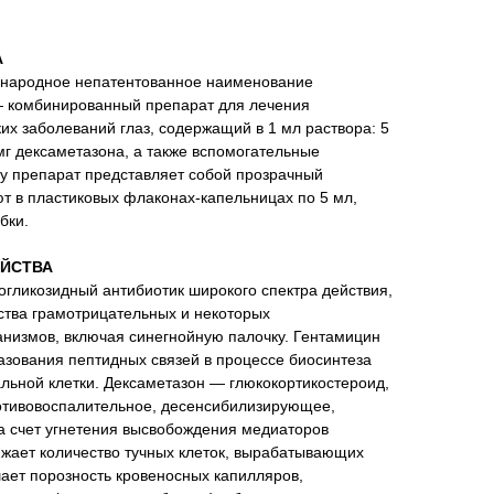
А
ународное непатентованное наименование
— комбинированный препарат для лечения
их заболеваний глаз, содержащий в 1 мл раствора: 5
мг дексаметазона, а также вспомогательные
у препарат представляет собой прозрачный
т в пластиковых флаконах-капельницах по 5 мл,
бки.
ЙСТВА
гликозидный антибиотик широкого спектра действия,
ства грамотрицательных и некоторых
низмов, включая синегнойную палочку. Гентамицин
азования пептидных связей в процессе биосинтеза
льной клетки. Дексаметазон — глюкокортикостероид,
тивовоспалительное, десенсибилизирующее,
а счет угнетения высвобождения медиаторов
ижает количество тучных клеток, вырабатывающих
ает порозность кровеносных капилляров,