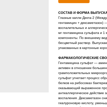
СОСТАВ И ФОРМА ВЫПУСК
Глазные капли Декта-2 (Межд
гентамицин + дексаметазон) 
воспалительных и аллергическ
мг гентамицина сульфата и 1 
компоненты. По внешнему вид
бесцветный раствор. Выпускаю
упакованных в картонные коро
ФАРМАКОЛОГИЧЕСКИЕ СВО
Гентамицина сульфат — амино
активен в отношении большин
грамположительных микроорга
сульфат угнетает процесс обр
белков на рибосомах бактериа
оказывающий выраженное про
антиаллергическое действие з
воспаления. Дексаметазон сн
гиалуроновую кислоту, уменьш