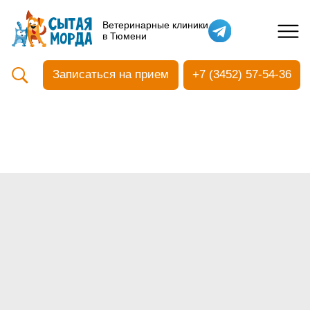
Кастрация собак
Ветеринарные клиники
в Тюмени
Вакцинация
Стоматология
Записаться на прием
+7 (3452) 57-54-36
Ультразвуковая чистка зубов
Общий анализ крови
УЗИ
Чипирование
Прием терапевтический
Прием хирургический