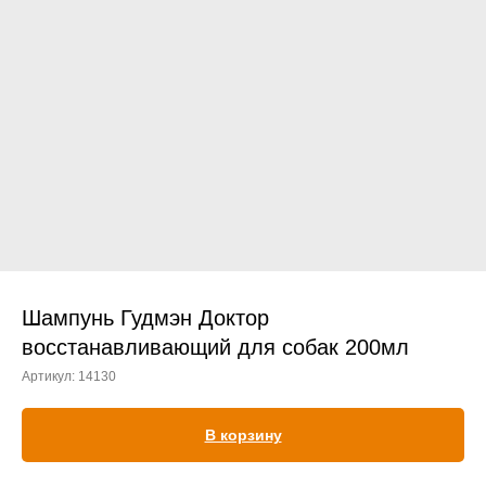
Прием дерматологический
Прием нефролого - урологический
Прием стоматологический
Прием эндокринологический
Шампунь Гудмэн Доктор
восстанавливающий для собак 200мл
Артикул:
14130
Лечение кроликов
Лечение хомяков
В корзину
Лечение шиншилл