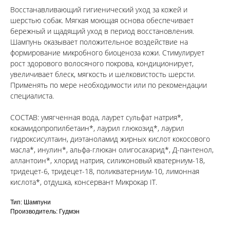
Восстанавливающий гигиенический уход за кожей и
Вакцинация кроликов
шерстью собак. Мягкая моющая основа обеспечивает
Вакцинация хорьков
бережный и щадящий уход в период восстановления.
Шампунь оказывает положительное воздействие на
формирование микробного биоценоза кожи. Стимулирует
рост здорового волосяного покрова, кондиционирует,
© 2015—2026 ООО «Сытая Морда»
увеличивает блеск, мягкость и шелковистость шерсти.
Применять по мере необходимости или по рекомендации
специалиста.
Хотите у нас работать?
Реквизиты
Заполнить анкету
СОСТАВ: умягченная вода, лаурет сульфат натрия*,
кокамидопропилбетаин*, лаурил глюкозид*, лаурил
Политика конфиденциальности
гидроксисултаин, диэтаноламид жирных кислот кокосового
Согласие на обработку перс. данных
масла*, инулин*, альфа-глюкан олигосахарид*, Д-пантенол,
аллантоин*, хлорид натрия, силиконовый кватерниум-18,
Правила оказания ветеринарной помощи
тридецет-6, тридецет-18, поликватерниум-10, лимонная
кислота*, отдушка, консервант Микрокар IT.
+7 (3452) 57-54-36
Заказать звонок
Тип: Шампуни
Данный сайт носит информационный характер и
Производитель: Гудмэн
не является публичной офертой.