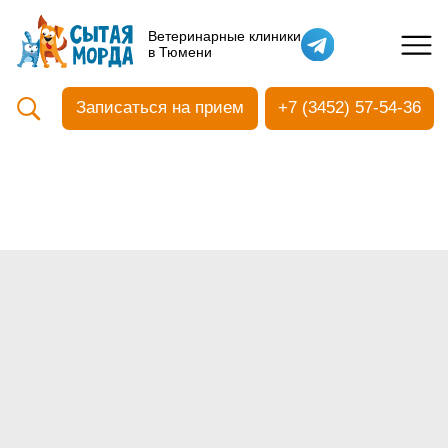
Кастрация собак
Ветеринарные клиники
в Тюмени
Вакцинация
Стоматология
Записаться на прием
+7 (3452) 57-54-36
Ультразвуковая чистка зубов
Общий анализ крови
УЗИ
Чипирование
Прием терапевтический
Прием хирургический