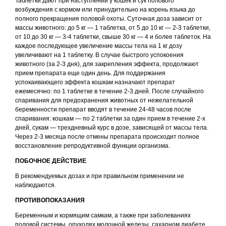
Таблетки дают при наступлении у кошек и сук полового
возбуждения с кормом или принудительно на корень языка до
полного прекращения половой охоты. Суточная доза зависит от
массы животного: до 5 кг — 1 таблетка, от 5 до 10 кг — 2-3 таблетки,
от 10 до 30 кг — 3-4 таблетки, свыше 30 кг — 4 и более таблеток. На
каждое последующее увеличение массы тела на 1 кг дозу
увеличивают на 1 таблетку. В случае быстрого успокоения
животного (за 2-3 дня), для закрепления эффекта, продолжают
прием препарата еще один день. Для поддержания
успокаивающего эффекта кошкам назначают препарат
ежемесячно: по 1 таблетке в течение 2-3 дней. После случайного
спаривания для предохранения животных от нежелательной
© 2015—2026 ООО «Сытая Морда»
беременности препарат вводят в течение 24-48 часов после
спаривания: кошкам — по 2 таблетки за один прием в течение 2-х
дней, сукам — трехдневный курс в дозе, зависящей от массы тела.
Хотите у нас работать?
Через 2-3 месяца после отмены препарата происходит полное
Реквизиты
Заполнить анкету
восстановление репродуктивной функции организма.
ПОБОЧНОЕ ДЕЙСТВИЕ
Политика конфиденциальности
В рекомендуемых дозах и при правильном применении не
Согласие на обработку перс. данных
наблюдаются.
Правила оказания ветеринарной помощи
ПРОТИВОПОКАЗАНИЯ
+7 (3452) 57-54-36
Заказать звонок
Беременным и кормящим самкам, а также при заболеваниях
половой системы, опухолях молочной железы, сахарном диабете,