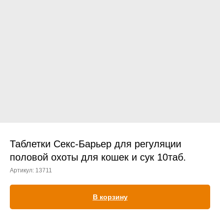
Прием дерматологический
Прием нефролого - урологический
Прием стоматологический
Прием эндокринологический
Таблетки Секс-Барьер для регуляции
половой охоты для кошек и сук 10таб.
Артикул:
13711
Лечение кроликов
Лечение хомяков
В корзину
Лечение шиншилл