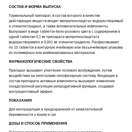
СОСТАВ И ФОРМА ВЫПУСКА
Вакцинация кроликов
Гормональный препарат, в состав которого в качестве
Вакцинация хорьков
действующих веществ входят мепрегенолацетат водорастворимый
и этинилэстрадиол, а также вспомогательные компоненты.
Выпускают в виде таблеток бело-розового цвета с содержанием в
одной таблетке 0,1 мг препарата мепрегенолацетата
водорастворимого и 0,001 мг этинилэстрадиола. Расфасовывают
по 10 таблеток в контурную ячейковую или безъячейковую упаковку
из полимерных или комбинированных материалов.
ФАРМАКОЛОГИЧЕСКИЕ СВОЙСТВА
Препарат вызывает угнетение полового возбуждения, путем
воздействия на гипоталамо-гипофизарную систему. Входящие в
состав препарата активные компоненты вызывают изменение
гонадотропной регуляции репродуктивной функции, создавая
контрацептивный эффект.
ПОКАЗАНИЯ
Для контрацепции и предохранения от нежелательной
беременности у кошек и сук.
ДОЗЫ И СПОСОБ ПРИМЕНЕНИЯ