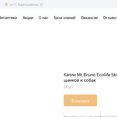
ул. С. Карнацевича, 12
Ветаптека
Акции
О нас
База знаний
Вакансии
Отзывы
Капли Mr. Bruno Ecolife S
щенков и собак
14110
В корзину
Инновационный комбинирован