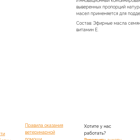
выверенных пропорций натур
масел применяется для подде
Состав: Эфирные масла семян
витамин Е.
Правила оказания
Хотите у нас
ветеринарной
работать?
сти
помощи
Заполнить анкету
Реквизиты