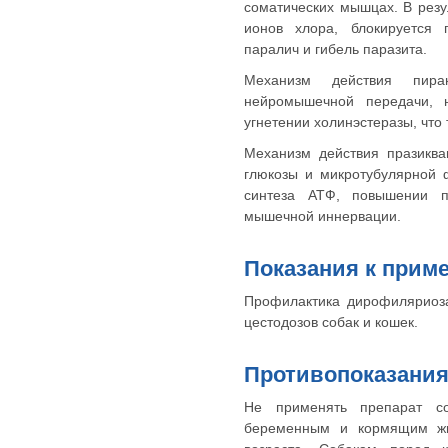
соматических мышцах. В рез
ионов хлора, блокируется 
паралич и гибель паразита.
Механизм действия пира
нейромышечной передачи, 
угнетении холинэстеразы, что 
Механизм действия празиква
глюкозы и микротубулярной 
синтеза АТФ, повышении п
мышечной иннервации.
Показания к прим
Профилактика дирофиляриоза
цестодозов собак и кошек.
Противопоказания
Не применять препарат со
беременным и кормящим жи