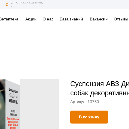
ул. С. Карнацевича,
12
Ветаптека
Акции
О нас
База знаний
Вакансии
Отзывы
Суспензия АВЗ Ди
собак декоративн
Артикул:
13760
В корзину