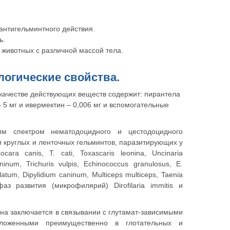
нтигельминтного действия.
ь.
животных с различной массой тела.
логические свойства.
 качестве действующих веществ содержит: пирантела
– 5 мг и ивермектин – 0,006 мг и вспомогательные
им спектром нематодоцидного и цестодоцидного
и круглых и ленточных гельминтов, паразитирующих у
ara canis, Т. cati, Toxascaris leonina, Uncinaria
inum, Trichuris vulpis, Echinococcus granulosus, E.
m latum, Dipylidium caninum, Multiceps multiceps, Taenia
аз развития (микрофилярий) Dirofilaria immitis и
на заключается в связывании с глутамат-зависимыми
ложенными преимущественно в глотательных и