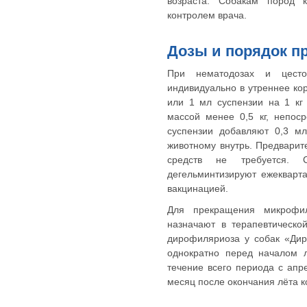
возраста. Собакам пород 
контролем врача.
Дозы и порядок п
При нематодозах и цестод
индивидуально в утреннее кор
или 1 мл суспензии на 1 кг
массой менее 0,5 кг, непос
суспензии добавляют 0,3 м
животному внутрь. Предвари
средств не требуется.
дегельминтизируют ежекварт
вакцинацией.
Для прекращения микрофил
назначают в терапевтическо
дирофиляриоза у собак «Дир
однократно перед началом л
течение всего периода с апре
месяц после окончания лёта к