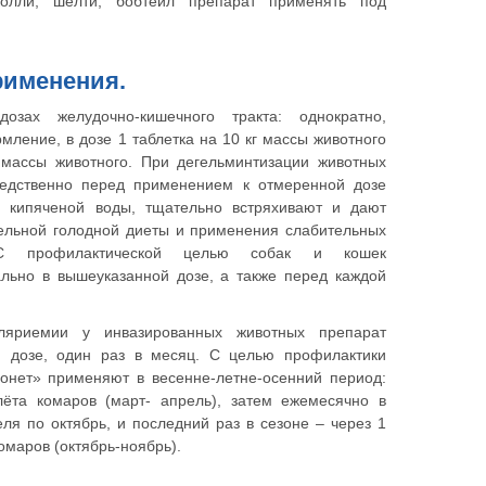
колли, шелти, бобтейл препарат применять под
рименения.
озах желудочно-кишечного тракта: однократно,
мление, в дозе 1 таблетка на 10 кг массы животного
 массы животного. При дегельминтизации животных
редственно перед применением к отмеренной дозе
л кипяченой воды, тщательно встряхивают и дают
тельной голодной диеты и применения слабительных
 С профилактической целью собак и кошек
ально в вышеуказанной дозе, а также перед каждой
яриемии у инвазированных животных препарат
й дозе, один раз в месяц. С целью профилактики
онет» применяют в весенне-летне-осенний период:
ёта комаров (март- апрель), затем ежемесячно в
ля по октябрь, и последний раз в сезоне – через 1
омаров (октябрь-ноябрь).