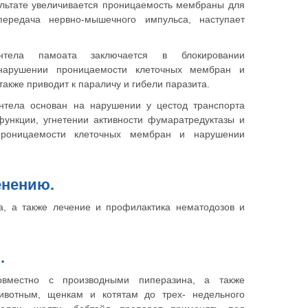
ультате увеличивается проницаемость мембраны для
передача нервно-мышечного импульса, наступает
нтела памоата заключается в блокировании
нарушении проницаемости клеточных мембран и
также приводит к параличу и гибели паразита.
нтела основан на нарушении у цестод транспорта
функции, угнетении активности фумаратредуктазы и
роницаемости клеточных мембран и нарушении
енению.
, а также лечение и профилактика нематодозов и
.
вместно с производными пиперазина, а также
вотным, щенкам и котятам до трех- недельного