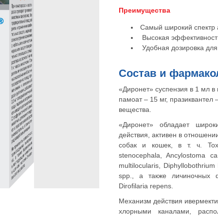
Преимущества
Самый широкий спектр а
Высокая эффективност
Удобная дозировка для 
Состав и фармако
«
Диронет» суспензия в 1 мл в
памоат – 15 мг, празиквантел 
вещества.
«Диронет» обладает широк
действия, активен в отношени
собак и кошек, в т. ч. Toxoc
stenocephala, Ancylostoma can
multilocularis, Diphyllobothriu
spp., а также личиночных ф
Dirofilaria repens.
Механизм действия ивермекти
хлорными каналами, распо