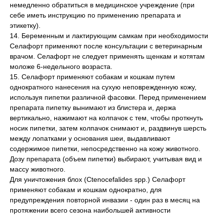
немедленно обратиться в медицинское учреждение (при
себе иметь инструкцию по применению препарата и
этикетку).
14. Беременным и лактирующим самкам при необходимости
Селафорт применяют после консультации с ветеринарным
врачом. Селафорт не следует применять щенкам и котятам
моложе 6-недельного возраста.
15. Селафорт применяют собакам и кошкам путем
однократного нанесения на сухую неповрежденную кожу,
используя пипетки различной фасовки. Перед применением
препарата пипетку вынимают из блистера и, держа
вертикально, нажимают на колпачок с тем, чтобы проткнуть
носик пипетки, затем колпачок снимают и, раздвинув шерсть
между лопатками у основания шеи, выдавливают
содержимое пипетки, непосредственно на кожу животного.
Дозу препарата (объем пипетки) выбирают, учитывая вид и
массу животного.
Для уничтожения блох (Ctenocefalides spp.) Селафорт
применяют собакам и кошкам однократно, для
предупреждения повторной инвазии - один раз в месяц на
протяжении всего сезона наибольшей активности