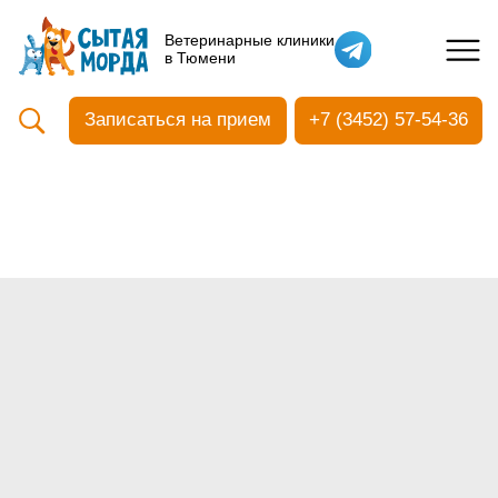
Кастрация собак
Ветеринарные клиники
в Тюмени
Вакцинация
Стоматология
Записаться на прием
+7 (3452) 57-54-36
Ультразвуковая чистка зубов
Общий анализ крови
УЗИ
Чипирование
Прием терапевтический
Прием хирургический