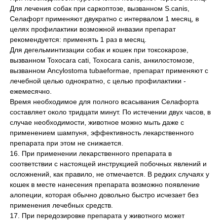
Для лечения собак при саркоптозе, вызванном S.canis,
Данный сайт носит информационный характер и
Селафорт применяют двукратно с интервалом 1 месяц, в
не является публичной офертой.
целях профилактики возможной инвазии препарат
рекомендуется: применять 1 раз в месяц.
Для дегельминтизации собак и кошек при токсокарозе,
вызванном Toxocara cati, Toxocara canis, анкилостомозе,
вызванном Ancylostoma tubaeformae, препарат применяют с
лечебной целью однократно, с целью профилактики -
ежемесячно.
Время необходимое для полного всасывания Селафорта
составляет около тридцати минут. По истечении двух часов, в
случае необходимости, животное можно мыть даже с
применением шампуня, эффективность лекарственного
препарата при этом не снижается.
16. При применении лекарственного препарата в
соответствии с настоящей инструкцией побочных явлений и
осложнений, как правило, не отмечается. В редких случаях у
кошек в месте нанесения препарата возможно появление
алопеции, которая обычно довольно быстро исчезает без
применения лечебных средств.
17. При передозировке препарата у животного может