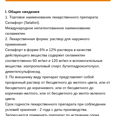
Вакцинация кроликов
I. Общие сведения
Вакцинация хорьков
1. Торговое наименование лекарственного препарата:
Селафорт (Selafort).
Международное непатентованное наименование:
селамектин.
2. Лекарственная форма: раствор для наружного
применения.
Селафорт в форме 6% и 12% раствора в качестве
действующего вещества содержит селамектин
соответственно 60 мг/мл и 120 мг/мл и вспомогательные
вещества: изопропиловый спирт, бутилгидрокситолуол,
диметилсульфоксид.
3. По внешнему виду препарат представляет собой
прозрачный раствор от бесцветного до желтого цвета, или от
бесцветного до коричневого, или от бесцветного до
коричнево-желтого, или от бесцветного до желто-зеленого
цвета.
Срок годности лекарственного препарата при соблюдении
условий хранения - 2 года с даты производства.
Запрещается применять препарат по истечении срока