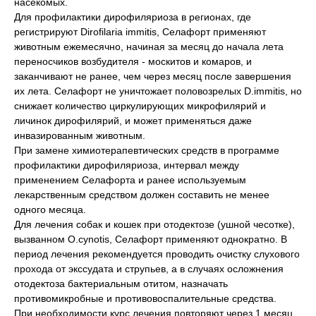
насекомых.
Для профилактики дирофиляриоза в регионах, где
регистрируют Dirofilaria immitis, Селафорт применяют
животным ежемесячно, начиная за месяц до начала лета
переносчиков возбудителя - москитов и комаров, и
заканчивают не ранее, чем через месяц после завершения
их лета. Селафорт не уничтожает половозрелых D.immitis, но
снижает количество циркулирующих микрофилярий и
личинок дирофилярий, и может применяться даже
инвазированным животным.
© 2015—2026 ООО «Сытая Морда»
При замене химиотерапевтических средств в программе
профилактики дирофиляриоза, интервал между
Хотите у нас работать?
применением Селафорта и ранее используемым
Реквизиты
Заполнить анкету
лекарственным средством должен составить не менее
одного месяца.
Политика конфиденциальности
Для лечения собак и кошек при отодектозе (ушной чесотке),
вызванном O.cynotis, Селафорт применяют однократно. В
Согласие на обработку перс. данных
период лечения рекомендуется проводить очистку слухового
Правила оказания ветеринарной помощи
прохода от экссудата и струпьев, а в случаях осложнения
отодектоза бактериальным отитом, назначать
+7 (3452) 57-54-36
Заказать звонок
противомикробные и противовоспалительные средства.
При необходимости курс лечения повторяют через 1 месяц.