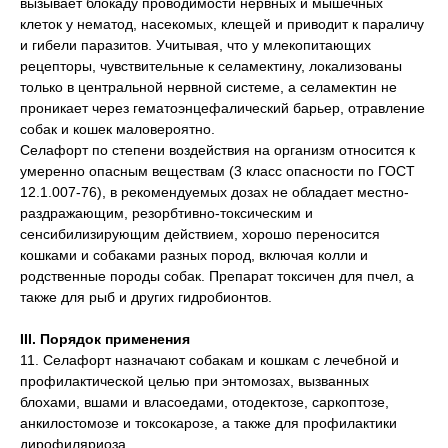
вызывает блокаду проводимости нервных и мышечных
клеток у нематод, насекомых, клещей и приводит к параличу
и гибели паразитов. Учитывая, что у млекопитающих
рецепторы, чувствительные к селамектину, локализованы
только в центральной нервной системе, а селамектин не
проникает через гематоэнцефалический барьер, отравление
собак и кошек маловероятно.
Селафорт по степени воздействия на организм относится к
умеренно опасным веществам (3 класс опасности по ГОСТ
12.1.007-76), в рекомендуемых дозах не обладает местно-
раздражающим, резорбтивно-токсическим и
сенсибилизирующим действием, хорошо переносится
кошками и собаками разных пород, включая колли и
родственные породы собак. Препарат токсичен для пчел, а
также для рыб и других гидробионтов.
III. Порядок применения
11. Селафорт назначают собакам и кошкам с лечебной и
профилактической целью при энтомозах, вызванных
блохами, вшами и власоедами, отодектозе, саркоптозе,
анкилостомозе и токсокарозе, а также для профилактики
дирофиляриоза.