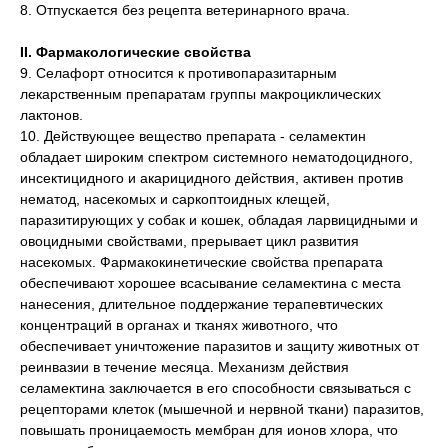
8. Отпускается без рецепта ветеринарного врача.
II. Фармакологические свойства
9. Селафорт относится к противопаразитарным
лекарственным препаратам группы макроциклических
лактонов.
10. Действующее вещество препарата - селамектин
обладает широким спектром системного нематодоцидного,
инсектицидного и акарицидного действия, активен против
нематод, насекомых и саркоптоидных клещей,
паразитирующих у собак и кошек, обладая ларвицидными и
овоцидными свойствами, прерывает цикл развития
насекомых. Фармакокинетические свойства препарата
обеспечивают хорошее всасывание селамектина с места
нанесения, длительное поддержание терапевтических
концентраций в органах и тканях животного, что
обеспечивает уничтожение паразитов и защиту животных от
реинвазии в течение месяца. Механизм действия
селамектина заключается в его способности связываться с
рецепторами клеток (мышечной и нервной ткани) паразитов,
повышать проницаемость мембран для ионов хлора, что