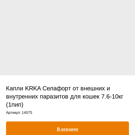
Прием дерматологический
Прием нефролого - урологический
Прием стоматологический
Прием эндокринологический
Капли KRKA Селафорт от внешних и
внутренних паразитов для кошек 7.6-10кг
(1пип)
Лечение кроликов
Артикул:
14075
Лечение хомяков
Лечение шиншилл
В корзину