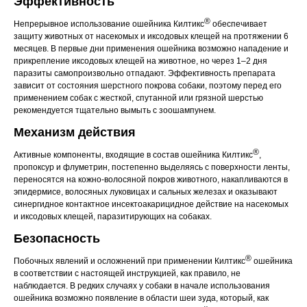
Эффективность
®
Непрерывное использование ошейника Килтикс
обеспечивает
защиту животных от насекомых и иксодовых клещей на протяжении 6
месяцев. В первые дни применения ошейника возможно нападение и
прикрепление иксодовых клещей на животное, но через 1–2 дня
паразиты самопроизвольно отпадают. Эффективность препарата
зависит от состояния шерстного покрова собаки, поэтому перед его
© 2015—2026 ООО «Сытая Морда»
применением собак с жесткой, спутанной или грязной шерстью
рекомендуется тщательно вымыть с зоошампунем.
Механизм действия
Хотите у нас работать?
Реквизиты
Заполнить анкету
®
Активные компоненты, входящие в состав ошейника Килтикс
,
пропоксур и флуметрин, постепенно выделяясь с поверхности ленты,
Политика конфиденциальности
переносятся на кожно-волосяной покров животного, накапливаются в
эпидермисе, волосяных луковицах и сальных железах и оказывают
Согласие на обработку перс. данных
синергидное контактное инсектоакарицидное действие на насекомых
и иксодовых клещей, паразитирующих на собаках.
Правила оказания ветеринарной помощи
Безопасность
+7 (3452) 57-54-36
Заказать звонок
®
Побочных явлений и осложнений при применении Килтикс
ошейника
в соответствии с настоящей инструкцией, как правило, не
Данный сайт носит информационный характер и
наблюдается. В редких случаях у собаки в начале использования
не является публичной офертой.
ошейника возможно появление в области шеи зуда, который, как