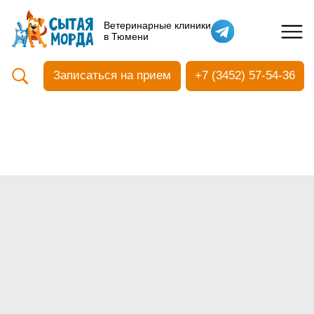
Кастрация собак
Ветеринарные клиники
в Тюмени
Вакцинация
Стоматология
Записаться на прием
+7 (3452) 57-54-36
Ультразвуковая чистка зубов
Общий анализ крови
УЗИ
Чипирование
Прием терапевтический
Прием хирургический