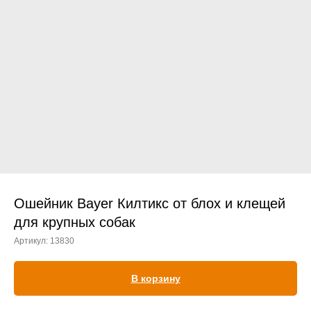
Прием дерматологический
Прием нефролого - урологический
Прием стоматологический
Прием эндокринологический
Ошейник Bayer Килтикс от блох и клещей
для крупных собак
Артикул:
13830
Лечение кроликов
Лечение хомяков
В корзину
Лечение шиншилл