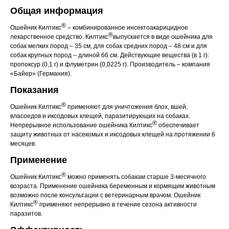
Общая информация
Вакцинация кроликов
®
Ошейник Килтикс
– комбинированное инсектоакарицидное
Вакцинация хорьков
®
лекарственное средство. Килтикс
выпускается в виде ошейника для
собак мелких пород – 35 см, для собак средних пород – 48 см и для
собак крупных пород – длиной 66 см. Действующие вещества (в 1 г):
пропоксур (0,1 г) и флуметрин (0,0225 г). Производитель – компания
«Байер» (Германия).
Показания
®
Ошейник Килтикс
применяют для уничтожения блох, вшей,
власоедов и иксодовых клещей, паразитирующих на собаках.
®
Непрерывное использование ошейника Килтикс
обеспечивает
защиту животных от насекомых и иксодовых клещей на протяжении 6
месяцев.
Применение
®
Ошейник Килтикс
можно применять собакам старше 3-месячного
возраста. Применение ошейника беременным и кормящим животным
возможно после консультации с ветеринарным врачом. Ошейник
®
Килтикс
применяют непрерывно в течение сезона активности
паразитов.