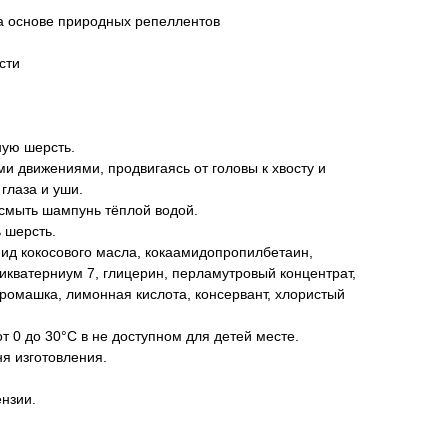
а основе природных репеллентов
сти
ную шерсть.
 движениями, продвигаясь от головы к хвосту и
глаза и уши.
 смыть шампунь тёплой водой.
 шерсть.
ид кокосового масла, кокаамидопропилбетаин,
икватерниум 7, глицерин, перламутровый концентрат,
, ромашка, лимонная кислота, консервант, хлористый
 0 до 30°С в не доступном для детей месте.
я изготовления.
нзии.