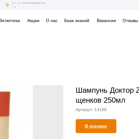
ул. С. Карнацевича,
12
Ветаптека
Акции
О нас
База знаний
Вакансии
Отзывы
Шампунь Доктор Z
щенков 250мл
Артикул:
14166
В корзину