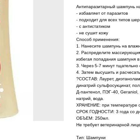
Антипаразитарный шампунь н
- избавляет от паразитов
- подходит для всех типов шер
- с антистатиком
- не сушит кожу
Способ применения:
1. Нанесите шампунь на влаж
2. Распределите массирующими
избегая попадания шампуня в 
3. Через 5-7 минут тщательно
4. Затем высушить и расчесать
?СОСТАВ: Лаурет, диэтанолам
динатрий сульфосукцинат, пол
Д-пантенол, ПЭГ-40, Geraniol
натрий, вода.
ХРАНЕНИЕ: при температуре от
СРОК ГОДНОСТИ: 3 года со дн
ОБЪЕМ: 250мл.
Не требует ветеринарной лице
Тип: Шампуни