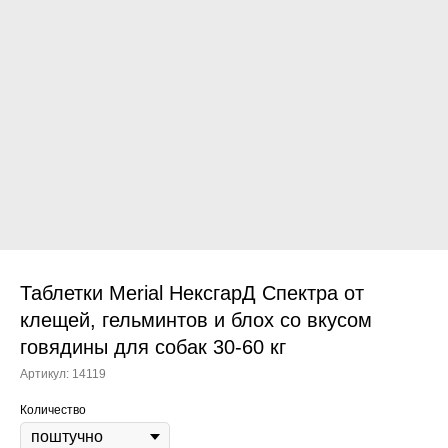
Прием дерматологический
Прием нефролого - урологический
Прием стоматологический
Прием эндокринологический
Таблетки Merial НексгарД Спектра от
клещей, гельминтов и блох со вкусом
говядины для собак 30-60 кг
Лечение кроликов
Артикул:
14119
Лечение хомяков
Количество
Лечение шиншилл