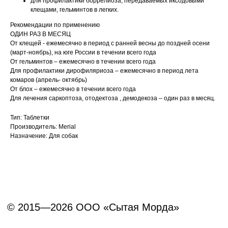
для профилактики боррелиоза, передаваемых иксодовыми
клещами, гельминтов в легких.
Политика конфиденциальности
Рекомендации по применению
Согласие на обработку перс. данных
ОДИН РАЗ В МЕСЯЦ
От клещей - ежемесячно в период с ранней весны до поздней осени
Правила оказания ветеринарной помощи
(март-ноябрь), на юге России в течении всего года
От гельминтов – ежемесячно в течении всего года
+7 (3452) 57-54-36
Заказать звонок
Для профилактики дирофиляриоза – ежемесячно в период лета
комаров (апрель- октябрь)
От блох – ежемесячно в течении всего года
Данный сайт носит информационный характер и
Для лечения саркоптоза, отодектоза , демодекоза – один раз в месяц.
не является публичной офертой.
Тип: Таблетки
Производитель: Merial
Назначение: Для собак