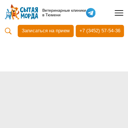
Кастрация собак
Ветеринарные клиники
в Тюмени
Вакцинация
Стоматология
Записаться на прием
+7 (3452) 57-54-36
Ультразвуковая чистка зубов
Общий анализ крови
УЗИ
Чипирование
Прием терапевтический
Прием хирургический