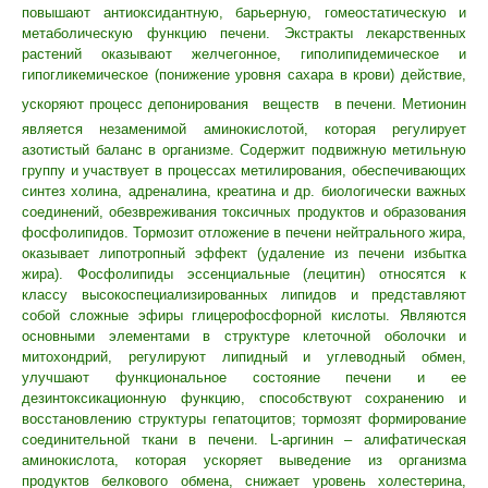
повышают антиоксидантную, барьерную, гомеостатическую и
метаболическую функцию печени. Экстракты лекарственных
растений оказывают желчегонное, гиполипидемическое и
гипогликемическое (понижение уровня сахара в крови) действие,
ускоряют процесс депонирования
веществ
в печени. Метионин
является незаменимой аминокислотой, которая регулирует
азотистый баланс в организме. Содержит подвижную метильную
группу и участвует в процессах метилирования, обеспечивающих
синтез холина, адреналина, креатина и др. биологически важных
соединений, обезвреживания токсичных продуктов и образования
фосфолипидов. Тормозит отложение в печени нейтрального жира,
оказывает липотропный эффект (удаление из печени избытка
жира). Фосфолипиды эссенциальные (лецитин) относятся к
классу высокоспециализированных липидов и представляют
собой сложные эфиры глицерофосфорной кислоты. Являются
основными элементами в структуре клеточной оболочки и
митохондрий, регулируют липидный и углеводный обмен,
улучшают функциональное состояние печени и ее
дезинтоксикационную функцию, способствуют сохранению и
восстановлению структуры гепатоцитов; тормозят формирование
соединительной ткани в печени. L-аргинин – алифатическая
аминокислота, которая ускоряет выведение из организма
продуктов белкового обмена, снижает уровень холестерина,