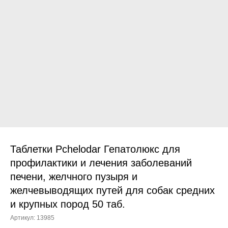
Прием дерматологический
Прием нефролого - урологический
Прием стоматологический
Прием эндокринологический
Таблетки Pchelodar Гепатолюкс для
профилактики и лечения заболеваний
печени, желчного пузыря и
Лечение кроликов
желчевыводящих путей для собак средних
Лечение хомяков
и крупных пород 50 таб.
Лечение шиншилл
Артикул:
13985