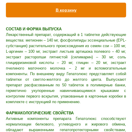
Вакцинация кроликов
В корзину
Вакцинация хорьков
СОСТАВ И ФОРМА ВЫПУСКА
Лекарственный препарат, содержащий в 1 таблетке действующие
вещества: метионин – 140 мг, фосфолипиды эссенциальные (EPL-
субстанция) растительного происхождения из семян сои – 100 мг,
L-аргинин – 100 мг, экстракт листьев артишока полевого – 40 мг,
экстракт расторопши пятнистой (силимарин) – 30 мг, соль
глицирризиновой кислоты – 20 мг, глицин – 20 мг, экстракт
пчелиного маточного молочка – 2 мг и вспомогательные
компоненты. По внешнему виду Гепатолюкс представляет собой
таблетки от светло-желтого до желтого цвета. Выпускают
препарат расфасованным по 50 таблеток в полимерные банки,
герметично укупоренные навинчивающимися крышками с
контролем первого вскрытия, упакованные в картонные коробки в
комплекте с инструкцией по применению.
ФАРМАКОЛОГИЧЕСКИЕ СВОЙСТВА
Активные компоненты препарата Гепатолюкс способствуют
нормализации белкового, углеводного и жирового обмена,
обладают выраженными гепатопротекторными свойствами,