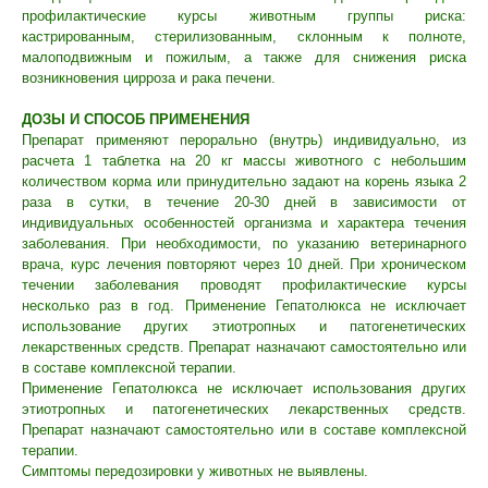
профилактические курсы животным группы риска:
кастрированным, стерилизованным, склонным к полноте,
малоподвижным и пожилым, а также для снижения риска
возникновения цирроза и рака печени.
ДОЗЫ И СПОСОБ ПРИМЕНЕНИЯ
Препарат применяют перорально (внутрь) индивидуально, из
расчета 1 таблетка на 20 кг массы животного с небольшим
количеством корма или принудительно задают на корень языка 2
раза в сутки, в течение 20-30 дней в зависимости от
индивидуальных особенностей организма и характера течения
© 2015—2026 ООО «Сытая Морда»
заболевания. При необходимости, по указанию ветеринарного
врача, курс лечения повторяют через 10 дней. При хроническом
течении заболевания проводят профилактические курсы
Хотите у нас работать?
несколько раз в год. Применение Гепатолюкса не исключает
Реквизиты
Заполнить анкету
использование других этиотропных и патогенетических
лекарственных средств. Препарат назначают самостоятельно или
Политика конфиденциальности
в составе комплексной терапии.
Применение Гепатолюкса не исключает использования других
Согласие на обработку перс. данных
этиотропных и патогенетических лекарственных средств.
Препарат назначают самостоятельно или в составе комплексной
Правила оказания ветеринарной помощи
терапии.
Симптомы передозировки у животных не выявлены.
+7 (3452) 57-54-36
Заказать звонок