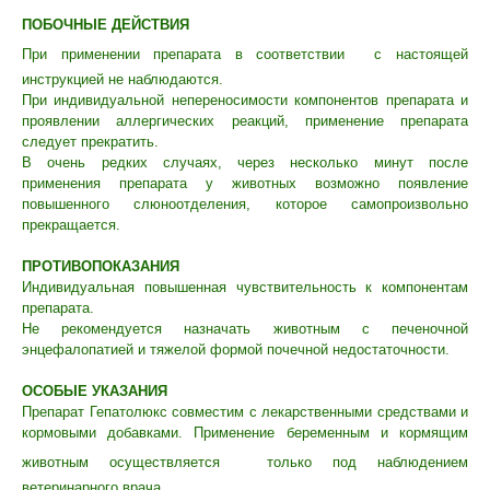
ПОБОЧНЫЕ ДЕЙСТВИЯ
Данный сайт носит информационный характер и
При применении препарата в соответствии
с настоящей
не является публичной офертой.
инструкцией не наблюдаются.
При индивидуальной непереносимости компонентов препарата и
проявлении аллергических реакций, применение препарата
следует прекратить.
В очень редких случаях, через несколько минут после
применения препарата у животных возможно появление
повышенного слюноотделения, которое самопроизвольно
прекращается.
ПРОТИВОПОКАЗАНИЯ
Индивидуальная повышенная чувствительность к компонентам
препарата.
Не рекомендуется назначать животным с печеночной
энцефалопатией и тяжелой формой почечной недостаточности.
ОСОБЫЕ УКАЗАНИЯ
Препарат Гепатолюкс совместим с лекарственными средствами и
кормовыми добавками. Применение беременным и кормящим
животным осуществляется
только под наблюдением
ветеринарного врача.