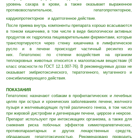
уровень сахара в крови, а также оказывает выраженное
противовоспалительное, гепатопротекторное,
кардиопротекторное
и адаптогенное действие.
После приема внутрь компоненты препарата хорошо всасываются
в тонком кишечнике, в том числе в виде биологически активных
продуктов их гидролиза пищеварительными ферментами, которые
транспортируются через стенку кишечника в лимфатическое
русло и в печени происходит частичный ресинтез из
них.
Гепатолюкс по степени воздействия на организм
теплокровных животных относится к малоопасным веществам (4
класс опасности по ГОСТ 12.1.007-76). В рекомендуемых дозах не
оказывает эмбриотоксического, тератогенного, мутагенного и
сенсибилизирующего действия.
ПОКАЗАНИЯ
Гепатолюкс назначают собакам в профилактических и лечебных
целях при острых и хронических заболеваниях печени, желчного
пузыря и желчевыводящих путей различного генеза, в том числе
при жировой дистрофии и дегенерации печени, циррозе и некрозе.
Препарат используют при интоксикациях организма, а также для
снижения риска побочных эффектов химиотерапевтических,
противопаразитарных и других лекарственных средств,
обладающих гепатотоксичностью. Рекомендовано проводить