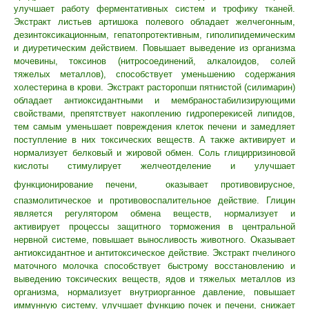
улучшает работу ферментативных систем и трофику тканей.
Экстракт листьев артишока полевого обладает желчегонным,
дезинтоксикационным, гепатопротективным, гиполипидемическим
и диуретическим действием. Повышает выведение из организма
мочевины, токсинов (нитросоединений, алкалоидов, солей
тяжелых металлов), способствует уменьшению содержания
холестерина в крови. Экстракт расторопши пятнистой (силимарин)
обладает антиоксидантными и мембраностабилизирующими
свойствами, препятствует накоплению гидроперекисей липидов,
тем самым уменьшает повреждения клеток печени и замедляет
поступление в них токсических веществ. А также активирует и
нормализует белковый и жировой обмен. Соль глицирризиновой
кислоты стимулирует желчеотделение и улучшает
функционирование печени,
оказывает противовирусное,
спазмолитическое и противовоспалительное действие. Глицин
является регулятором обмена веществ, нормализует и
активирует процессы защитного торможения в центральной
нервной системе, повышает выносливость животного. Оказывает
антиоксидантное и антитоксическое действие. Экстракт пчелиного
маточного молочка способствует быстрому восстановлению и
выведению токсических веществ, ядов и тяжелых металлов из
организма, нормализует внутриорганное давление, повышает
иммунную систему, улучшает функцию почек и печени, снижает