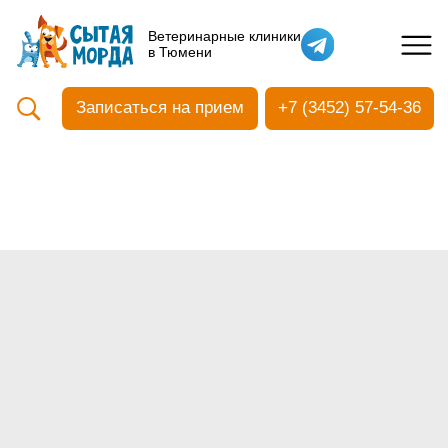
Кастрация собак
Ветеринарные клиники
в Тюмени
Вакцинация
Стоматология
Записаться на прием
+7 (3452) 57-54-36
Ультразвуковая чистка зубов
Общий анализ крови
УЗИ
Чипирование
Прием терапевтический
Прием хирургический