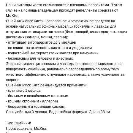
Наши питомцы часто сталкиваются с внешними паразитами. В этом
Вакцинация кроликов
случае на помощь владельцам приходят репелленты средства от
Ms.Kiss.
Вакцинация хорьков
Ошейник «Мисс Кисс» - безопасное и эффективное средство на
основе натуральных эфирных масел цитронеллы и лаванды для
отпугивания эктопаразитов кошек (блох, клещей, власоедов, летающих
насекомых (комары, мошки, слепни):
- отпугивает эктопаразитов до 3 месяцев
- не влияет на активность животного и уход за ним
© 2015—2026 ООО «Сытая Морда»
- водостойкий, не теряет своих качеств при намокании
- безопасный для человека и животных
Эфирные масла цитронеллы и лаванды постепенно выделяются на
Хотите у нас работать?
поверхность ошейника, равномерно распределяясь по всему телу
Реквизиты
Заполнить анкету
животного, эффективно отпугивают насекомых, а также ухаживают за
шерстю.
Политика конфиденциальности
Ошейник Мисс Кисс рекомендуется применять:
- котятам с 1 месяца
Согласие на обработку перс. данных
- больным и ослабленным животным
- кошкам, склонным к аллергии
Правила оказания ветеринарной помощи
- беременным и кормящим самкам.
Срок действия 3 месяца. Водостойкая формула. Длина 38 см.
+7 (3452) 57-54-36
Заказать звонок
Тип: Ошейники
Производитель: Ms.Kiss
Данный сайт носит информационный характер и