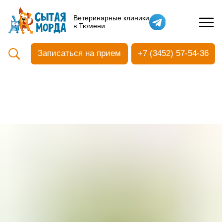
Кастрация собак
Ветеринарные клиники
в Тюмени
Вакцинация
Стоматология
Записаться на прием
+7 (3452) 57-54-36
Ультразвуковая чистка зубов
Общий анализ крови
УЗИ
Чипирование
Прием терапевтический
Прием хирургический