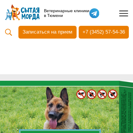
Кастрация собак
Ветеринарные клиники
в Тюмени
Вакцинация
Стоматология
Записаться на прием
+7 (3452) 57-54-36
Ультразвуковая чистка зубов
Общий анализ крови
УЗИ
Чипирование
Прием терапевтический
Прием хирургический