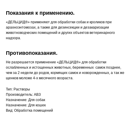
Хотите у нас работать?
Показания к применению.
Реквизиты
Заполнить анкету
«ДЕЛЬЦИД®» применяют для обработки собак и кроликов при
арахноэнтомозах, а также для дезинсекции и дезакаризации
Политика конфиденциальности
животноводческих помещений и других объектов ветеринарного
надзора.
Согласие на обработку перс. данных
Правила оказания ветеринарной помощи
Противопоказания.
+7 (3452) 57-54-36
Заказать звонок
Не разрешается применение «ДЕЛЬЦИД®» для обработки
ослабленных и истощенных животных, беременных самок позднее,
чем за 2 недели до родов, кормящих самок и новорожденных, а так же
Данный сайт носит информационный характер и
щенков моложе 4-х месячного возраста.
не является публичной офертой.
Тип: Растворы
Производитель: АВЗ
Назначение: Для собак
Назначение: Для кошек
Вид: Обработка помещений