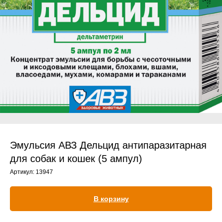
Прием дерматологический
Прием нефролого - урологический
Прием стоматологический
Прием эндокринологический
Эмульсия АВЗ Дельцид антипаразитарная
для собак и кошек (5 ампул)
Артикул:
13947
Лечение кроликов
Лечение хомяков
В корзину
Лечение шиншилл