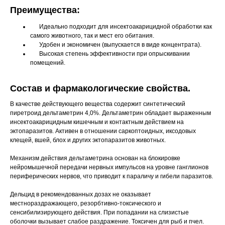
Преимущества:
Вакцинация кроликов
Идеально подходит для инсектоакарицидной обработки как
Вакцинация хорьков
самого животного, так и мест его обитания.
Удобен и экономичен (выпускается в виде концентрата).
Высокая степень эффективности при опрыскивании
помещений.
Состав и фармакологические свойства.
В качестве действующего вещества содержит синтетический
пиретроид дельтаметрин 4,0%. Дельтаметрин обладает выраженным
инсектоакарицидным кишечным и контактным действием на
эктопаразитов. Активен в отношении саркоптоидных, иксодовых
клещей, вшей, блох и других эктопаразитов животных.
Механизм действия дельтаметрина основан на блокировке
нейромышечной передачи нервных импульсов на уровне ганглионов
периферических нервов, что приводит к параличу и гибели паразитов.
Дельцид в рекомендованных дозах не оказывает
местнораздражающего, резорбтивно-токсического и
сенсибилизирующего действия. При попадании на слизистые
© 2015—2026 ООО «Сытая Морда»
оболочки вызывает слабое раздражение. Токсичен для рыб и пчел.