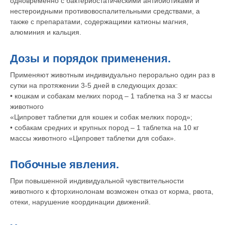
одновременно с бактериостатическими антибиотиками и
нестероидными противовоспалительными средствами, а
также с препаратами, содержащими катионы магния,
алюминия и кальция.
Дозы и порядок применения.
© 2015—2026 ООО «Сытая Морда»
Применяют животным индивидуально перорально один раз в
Хотите у нас работать?
сутки на протяжении 3-5 дней в следующих дозах:
Реквизиты
Заполнить анкету
• кошкам и собакам мелких пород – 1 таблетка на 3 кг массы
животного
Политика конфиденциальности
«Ципровет таблетки для кошек и собак мелких пород»;
• собакам средних и крупных пород – 1 таблетка на 10 кг
Согласие на обработку перс. данных
массы животного «Ципровет таблетки для собак».
Правила оказания ветеринарной помощи
Побочные явления.
+7 (3452) 57-54-36
Заказать звонок
При повышенной индивидуальной чувствительности
животного к фторхинолонам возможен отказ от корма, рвота,
Данный сайт носит информационный характер и
отеки, нарушение координации движений.
не является публичной офертой.