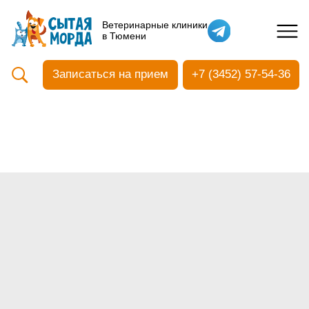
Кастрация собак
Ветеринарные клиники
в Тюмени
Вакцинация
Стоматология
Записаться на прием
+7 (3452) 57-54-36
Ультразвуковая чистка зубов
Общий анализ крови
УЗИ
Чипирование
Прием терапевтический
Прием хирургический