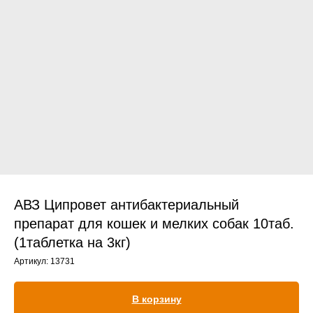
Прием дерматологический
Прием нефролого - урологический
Прием стоматологический
Прием эндокринологический
АВЗ Ципровет антибактериальный
препарат для кошек и мелких собак 10таб.
(1таблетка на 3кг)
Лечение кроликов
Артикул:
13731
Лечение хомяков
Лечение шиншилл
В корзину