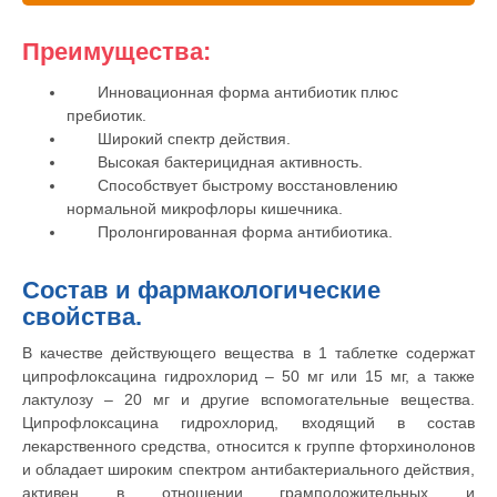
Вакцинация кроликов
Преимущества:
Вакцинация хорьков
Инновационная форма антибиотик плюс
пребиотик.
Широкий спектр действия.
Высокая бактерицидная активность.
Способствует быстрому восстановлению
нормальной микрофлоры кишечника.
Пролонгированная форма антибиотика.
Состав и фармакологические
свойства.
В качестве действующего вещества в 1 таблетке содержат
ципрофлоксацина гидрохлорид – 50 мг или 15 мг, а также
лактулозу – 20 мг и другие вспомогательные вещества.
Ципрофлоксацина гидрохлорид, входящий в состав
лекарственного средства, относится к группе фторхинолонов
и обладает широким спектром антибактериального действия,
активен в отношении грамположительных и