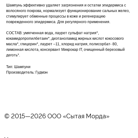
© 2015—2026 ООО «Сытая Морда»
Шампунь эффективно удаляет загрязнения и остатки эпидермиса с
Вакцинация кроликов
волосяного покрова, нормализует функционирование сальных желез,
стимулирует обменные процессы в коже и регенерацию
Вакцинация хорьков
Хотите у нас
поврежденного эпидермиса. Для регулярного применения.
Реквизиты
работать?
СОСТАВ: умягченная вода, лаурет сульфат натрия*,
Заполнить анкету
кокамидопропилбетаин*, диэтаноламид жирных кислот кокосового
Политика конфиденциальности
масла*, глицерин*, лаурет –11, хлорид натрия, полисорбат- 80,
Согласие на обработку перс. данных
лимонная кислота, консервант Микрокар IT, очищенный березовый
деготь*.
Правила оказания ветеринарной помощи
Тип: Шампуни
+7 (3452) 57-54-36
Заказать звонок
Производитель: Гудмэн
Данный сайт носит информационный характер
и не является публичной офертой.