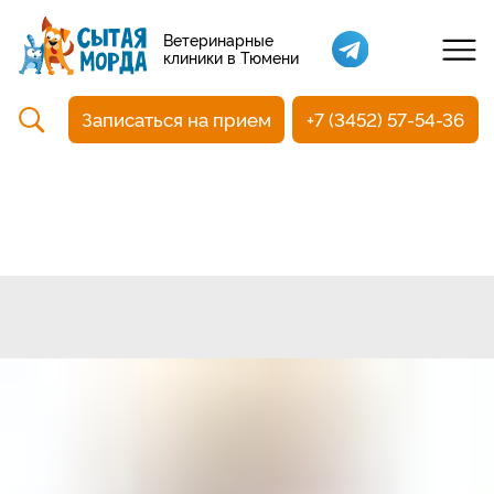
Кастрация собак
Ветеринарные
клиники в Тюмени
Вакцинация
Стоматология
Записаться на прием
+7 (3452) 57-54-36
Ультразвуковая чистка зубов
Общий анализ крови
УЗИ
Чипирование
Прием терапевтический
Прием хирургический