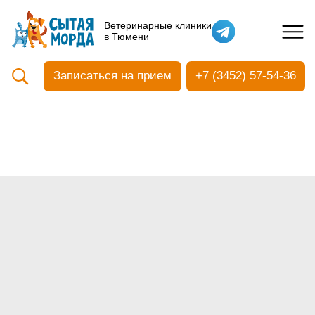
Кастрация собак
Ветеринарные клиники
в Тюмени
Вакцинация
Стоматология
Записаться на прием
+7 (3452) 57-54-36
Ультразвуковая чистка зубов
Общий анализ крови
УЗИ
Чипирование
Прием терапевтический
Прием хирургический