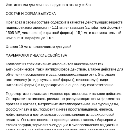
Изотик капли для лечения наружного отита у собак.
Вакцинация кроликов
СОСТАВ И ФОРМА ВЫПУСКА
Вакцинация хорьков
Препарат в своем составе содержит в качестве действующих веществ:
гидрокортизона ацепонат - 1,11 мг, гентамицин (сульфатной формы) -
1505 МЕ, миконазол (нитратной формы) - 15,1 мг; и вспомогательный
компонент: парафин до 1 мл.
Флакон 10 мл с наконечником для ушей.
ФАРМАКОЛОГИЧЕСКИЕ СВОЙСТВА
Комплекс из трёх активных компонентов обеспечивает как
антибиотическое, так и антигрибковое действие, а также действие для
облегчения воспаления и зуда, сопровождающие отит, благодаря
гентамицину (в виде сульфатной формы), миконазолу (в виде
нитратной формы) и гидрокортизона ацепонату соответственно.
Гидрокортизон оказывает мощное противовоспалительное действие.
Он тормозит активность различных разрушающих ткани ферментов —
протеаз и нуклеаз, матриксных металлопротеиназ, гиалуронидазы,
фосфолипазу и др., тормозит синтез простагландинов, кининов,
лейкотриенов и других медиаторов воспаления из арахидоновой
кислоты. Он также понижает проницаемость тканевых барьеров и
стенок сосудов, тормозит экссудацию в очаг воспаления жидкости и