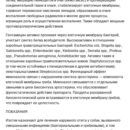
белка, миграцию лейкоцитов в очаг (хемотаксис) и пролиферацию
соединительной ткани в очаге, стабилизирует клеточные мембраны,
тормозит перекисное окисление липидов, образование в очаге
воспаления свободных радикалов и многие другие процессы,
играющие роль в осуществлении воспаления. Также обладает мощным
противоаллергическим действием.
Гентамицин активно проникая через клеточную мембрану бактерий,
угнетает синтез белка возбудителя. Высокоактивен в отношении
аэробных грамотрицательных бактерий: Escherichia coli, Shigella spp.,
Salmonella spp., Enterobacter spp., Klebsiella spp., Serratia spp., Proteus
spp., Pseudomonas aeruginosa, Acinetobacter spp. Активен также в
отношении аэробных грамположительных кокков: Staphylococcus spp.
(в том числе устойчивых к пенициллинам и другим антибиотикам),
некоторыхштаммов Streptococcus spp. Фунгицидный эффект
миконазола связан с нарушением синтеза эргостерина — компонента
клеточной мембраны гриба. Миконазол связывается с отдельными
звеньями в цепи биосинтеза эргостерина, что обусловливает
фунгистатическое действие препарата. Продукты разорванной
биосинтетической цепи встраиваются в клеточную мембрану грибов,
что повреждает ее целостность.
ПОКАЗАНИЯ
Изотик назначают для лечения наружного отита у собак, вызванного
смешанными инфекциями (бактериальными и грибковыми), в том