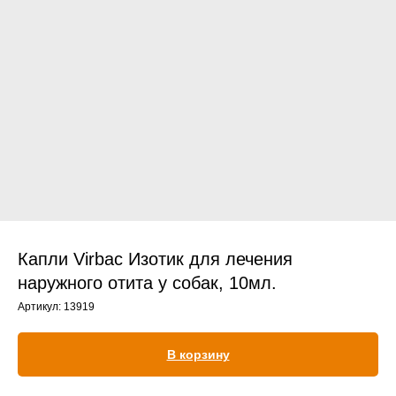
Прием дерматологический
Прием нефролого - урологический
Прием стоматологический
Прием эндокринологический
Капли Virbac Изотик для лечения
наружного отита у собак, 10мл.
Артикул:
13919
Лечение кроликов
Лечение хомяков
В корзину
Лечение шиншилл