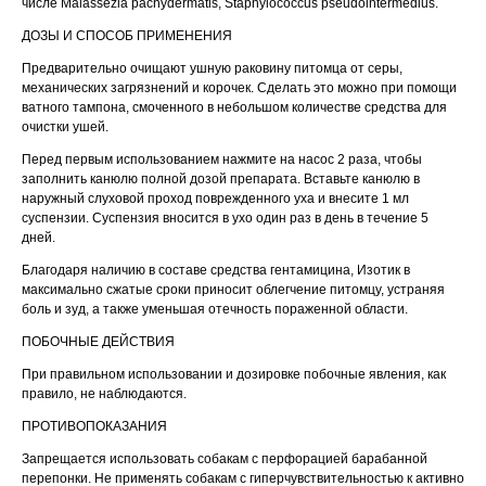
числе Malassezia pachydermatis, Staphylococcus pseudointermedius.
ДОЗЫ И СПОСОБ ПРИМЕНЕНИЯ
Предварительно очищают ушную раковину питомца от серы,
механических загрязнений и корочек. Сделать это можно при помощи
ватного тампона, смоченного в небольшом количестве средства для
очистки ушей.
© 2015—2026 ООО «Сытая Морда»
Перед первым использованием нажмите на насос 2 раза, чтобы
заполнить канюлю полной дозой препарата. Вставьте канюлю в
Хотите у нас работать?
наружный слуховой проход поврежденного уха и внесите 1 мл
Реквизиты
Заполнить анкету
суспензии. Суспензия вносится в ухо один раз в день в течение 5
дней.
Политика конфиденциальности
Благодаря наличию в составе средства гентамицина, Изотик в
максимально сжатые сроки приносит облегчение питомцу, устраняя
Согласие на обработку перс. данных
боль и зуд, а также уменьшая отечность пораженной области.
Правила оказания ветеринарной помощи
ПОБОЧНЫЕ ДЕЙСТВИЯ
+7 (3452) 57-54-36
Заказать звонок
При правильном использовании и дозировке побочные явления, как
правило, не наблюдаются.
Данный сайт носит информационный характер и
ПРОТИВОПОКАЗАНИЯ
не является публичной офертой.
Запрещается использовать собакам с перфорацией барабанной
перепонки. Не применять собакам с гиперчувствительностью к активно