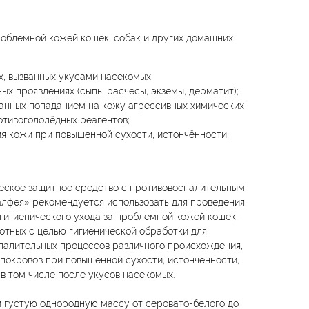
роблемной кожей кошек, собак и других домашних
х, вызванных укусами насекомых;
ых проявлениях (сыпь, расчесы, экземы, дерматит);
ванных попаданием на кожу агрессивных химических
отивогололёдных реагентов;
я кожи при повышенной сухости, истончённости,
ское защитное средство с противовоспалительным
лфея» рекомендуется использовать для проведения
 гигиенического ухода за проблемной кожей кошек,
отных с целью гигиенической обработки для
палительных процессов различного происхождения,
покровов при повышенной сухости, истонченности,
 в том числе после укусов насекомых.
 густую однородную массу от серовато-белого до