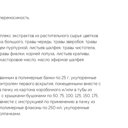
переносимость.
плекс экстрактов из растительного сырья: цветков
а большого, травы череды, травы зверобоя, травы
еи пурпурной, листьев шалфея, травы чистотела,
равы фиалки, корней лопуха, листьев крапивы;
 касторовое масло, масло эфирное шалфея.
анным в полимерные банки по 25 г, укупоренные
онтролем первого вскрытия, помещенными вместе с
 пачку из картона коробочного и/или в тубы из
 крышками-бушонами по 50, 75, 100, 125, 150, 175,
 вместе с инструкцией по применению в пачку из
 полимерные флаконы по 250 мл, укупоренные
олпачками.