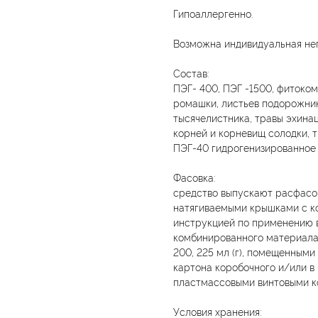
Гипоаллергенно.
Возможна индивидуальная не
Состав:
ПЭГ- 400, ПЭГ -1500, фитоком
ромашки, листьев подорожник
тысячелистника, травы эхинац
корней и корневищ солодки, т
ПЭГ-40 гидрогенизированное
Фасовка:
средство выпускают расфасов
натягиваемыми крышками с к
инструкцией по применению в
комбинированного материала с
200, 225 мл (г), помещенными
картона коробочного и/или в
пластмассовыми винтовыми к
Условия хранения: