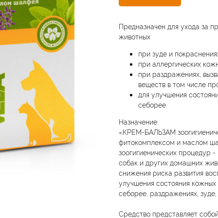
Предназначен для ухода за п
животных
при зуде и покраснения
при аллергических кожн
при раздражениях, выз
веществ в том числе пр
для улучшения состояни
себорее.
Назначение:
«КРЕМ-БАЛЬЗАМ зоогигиениче
фитокомплексом и маслом ша
зоогигиенических процедур -
собак и других домашних жив
снижения риска развития вос
улучшения состояния кожных 
себорее, раздражениях, зуде,
Средство представляет собой