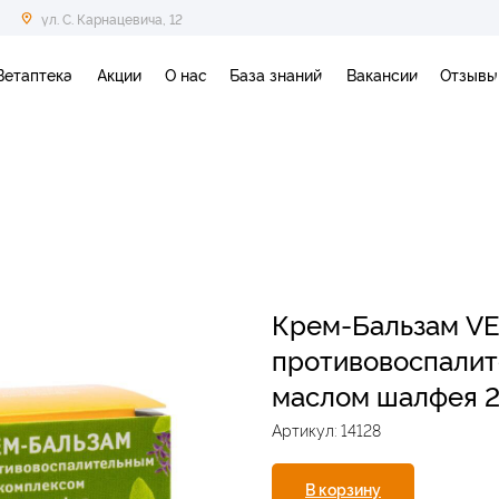
ул. С. Карнацевича, 12
Ветаптека
Акции
О нас
База знаний
Вакансии
Отзывы
Крем-Бальзам VE
противовоспалит
маслом шалфея 2
Артикул:
14128
В корзину