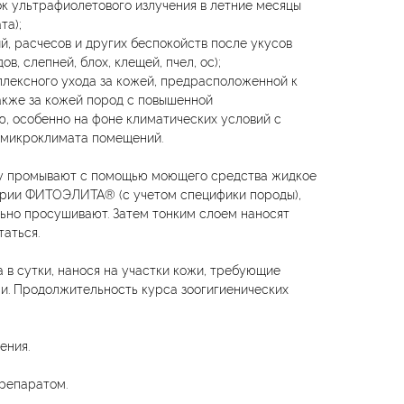
ок ультрафиолетового излучения в летние месяцы
та);
й, расчесов и других беспокойств после укусов
ов, слепней, блох, клещей, пчел, ос);
плексного ухода за кожей, предрасположенной к
акже за кожей пород с повышенной
ю, особенно на фоне климатических условий с
 микроклимата помещений.
жу промывают с помощью моющего средства жидкое
рии ФИТОЭЛИТА® (с учетом специфики породы),
ьно просушивают. Затем тонким слоем наносят
таться.
 в сутки, нанося на участки кожи, требующие
ни. Продолжительность курса зоогигиенических
ения.
репаратом.