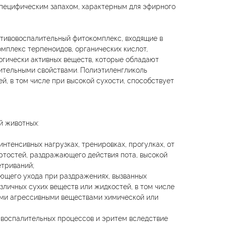
специфическим запахом, характерным для эфирного
тивовоспалительный фитокомплекс, входящие в
омплекс терпеноидов, органических кислот,
огически активных веществ, которые обладают
тельными свойствами. Полиэтиленгликоль
й, в том числе при высокой сухости, способствует
й животных:
нтенсивных нагрузках, тренировках, прогулках, от
ртостей, раздражающего действия пота, высокой
етриваний;
ющего ухода при раздражениях, вызванных
зличных сухих веществ или жидкостей, в том числе
ми агрессивными веществами химической или
 воспалительных процессов и эритем вследствие