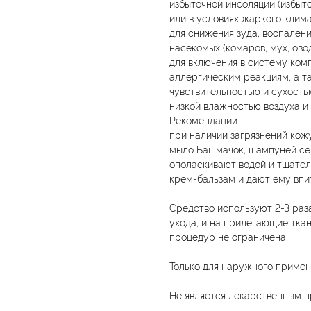
избыточной инсоляции (избыт
или в условиях жаркого клима
для снижения зуда, воспалени
насекомых (комаров, мух, овод
для включения в систему ком
аллергическим реакциям, а т
чувствительностью и сухость
низкой влажностью воздуха и
Рекомендации:
при наличии загрязнений ко
мыло Башмачок, шампуней се
ополаскивают водой и тщател
крем-бальзам и дают ему впи
Средство используют 2-3 раза
ухода, и на прилегающие тка
процедур не ограничена.
Только для наружного примен
Не является лекарственным п