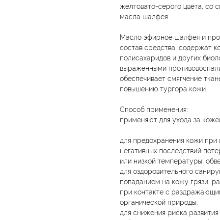
желтовато-серого цвета, со 
масла шалфея.
Масло эфирное шалфея и про
состав средства, содержат к
полисахаридов и других биол
выраженными противовоспали
обеспечивает смягчение ткане
повышению тургора кожи.
Способ применения:
применяют для ухода за коже
для предохранения кожи при и
негативных последствий поте
или низкой температуры, обв
для оздоровительного саниру
попаданием на кожу грязи, ра
при контакте с раздражающи
органической природы;
для снижения риска развития