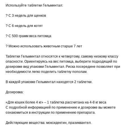
Используйте таблетки Гельминтал:
? С 3 недель для щенков
? С 6 недель для котят
© 2015—2026 ООО «Сытая Морда»
? С 500 грамм веса питомца
Хотите у нас работать?
? Можно использовать животным старше 7 лет
Реквизиты
Заполнить анкету
Таблетки Гельминтал относятся к четвертому, самому низкому классу
опасности. Ориентируясь на вес питомца, выберите подходящий по
Политика конфиденциальности
дозировке вид упаковки Гельминтал. Риска посередине позволяет при
необходимости легко поделить таблетку пополам.
Согласие на обработку перс. данных
Правила оказания ветеринарной помощи
В каждой упаковке Гельминтал находятся 2 таблетки.
+7 (3452) 57-54-36
Заказать звонок
Дозировка:
«Для кошек более 4 кг» – 1 таблетка рассчитана на 4-8 кг веса
Данный сайт носит информационный характер и
С подробной информацией по применению и дозировке вы можете
не является публичной офертой.
ознакомиться в инструкции по применению препарата.
Действующие вещества: моксидектин, празиквантел.