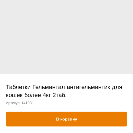
Прием дерматологический
Прием нефролого - урологический
Прием стоматологический
Прием эндокринологический
Таблетки Гельминтал антигельминтик для
кошек более 4кг 2таб.
Артикул:
14103
Лечение кроликов
Лечение хомяков
В корзину
Лечение шиншилл