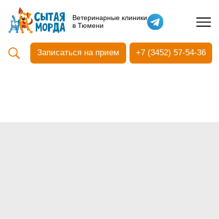
Кастрация собак
Ветеринарные клиники
в Тюмени
Вакцинация
Стоматология
Записаться на прием
+7 (3452) 57-54-36
Ультразвуковая чистка зубов
Общий анализ крови
УЗИ
Чипирование
Прием терапевтический
Прием хирургический