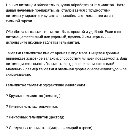
Нашим питомцам обязательно нужна обработка от гельминтов. Часто,
Вакцинация кроликов
давая лечебные препараты, мы сталкиваемся с трудностями:
питомцы упираются и кусаются, выплёвывают лекарство из-за
Вакцинация хорьков
сильной горечи.
Обработка от гельминтов может быть простой и удобной. Если ваш
питомец агрессивный или упрямый, пугливый или нервный —
используйте вкусные таблетки Гельминтал.
Таблетки Гельминтал имеют аромат и вкус мяса. Пищевая добавка
привлекает животное запахом, способствуя лучшей поедаемости. Ваш
питомец может съесть Гельминтал отдельно или вместе с едой.
Маленький размер таблетки и овальная форма обеспечивают удобное
скармливание.
Гельминтал таблетки эффективно уничтожают:
? Круглых гельминтов (нематод);
? Личинок круглых гельминтов;
? Ленточных гельминтов (цестод);
? Сердечных гельминтов (микрофиллярий в крови).