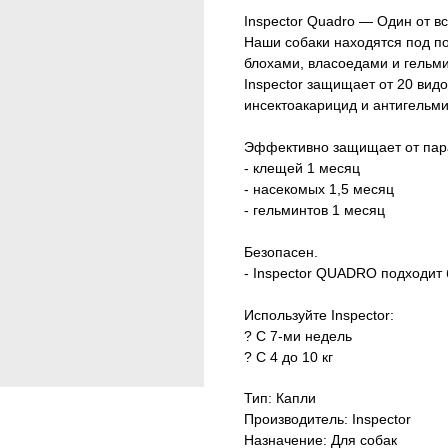
Inspector Quadro — Один от вс
Наши cобаки находятся под п
блохами, власоедами и гельм
Inspector защищает от 20 видо
инсектоакарицид и антигельми
Эффективно защищает от пар
- клещей 1 месяц
- насекомых 1,5 месяц
- гельминтов 1 месяц
Безопасен.
- Inspector QUADRO подходи
Используйте Inspector:
? С 7-ми недель
? С 4 до 10 кг
Тип: Капли
Производитель: Inspector
Назначение: Для собак