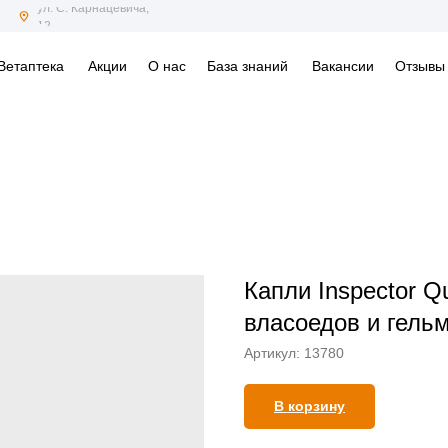
ул. С. Карнацевича,
12
Ветаптека
Акции
О нас
База знаний
Вакансии
Отзывы
Капли Inspector Q
власоедов и гельм
Артикул:
13780
В корзину