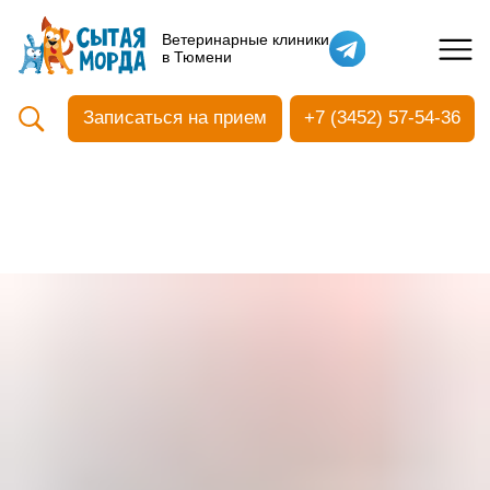
Кастрация собак
Ветеринарные клиники
в Тюмени
Вакцинация
Стоматология
Записаться на прием
+7 (3452) 57-54-36
Ультразвуковая чистка зубов
Общий анализ крови
УЗИ
Чипирование
Прием терапевтический
Прием хирургический