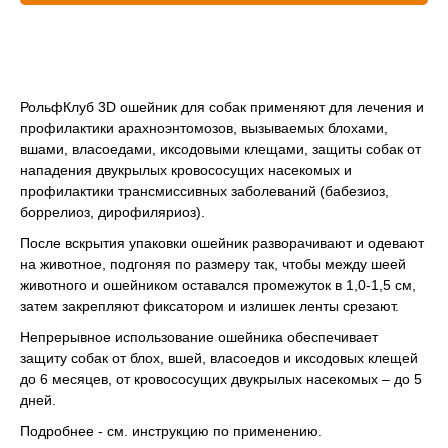
Вакцинация кроликов
Вакцинация хорьков
РольфКлуб 3D ошейник для собак применяют для лечения и
профилактики арахноэнтомозов, вызываемых блохами,
вшами, власоедами, иксодовыми клещами, защиты собак от
нападения двукрылых кровососущих насекомых и
профилактики трансмиссивных заболеваний (бабезиоз,
© 2015—2026 ООО «Сытая Морда»
боррелиоз, дирофиляриоз).
После вскрытия упаковки ошейник разворачивают и одевают
Хотите у нас работать?
на животное, подгоняя по размеру так, чтобы между шеей
Реквизиты
Заполнить анкету
животного и ошейником оставался промежуток в 1,0-1,5 см,
затем закрепляют фиксатором и излишек ленты срезают.
Политика конфиденциальности
Непрерывное использование ошейника обеспечивает
Согласие на обработку перс. данных
защиту собак от блох, вшей, власоедов и иксодовых клещей
до 6 месяцев, от кровососущих двукрылых насекомых – до 5
Правила оказания ветеринарной помощи
дней.
+7 (3452) 57-54-36
Заказать звонок
Подробнее - см. инструкцию по применению.