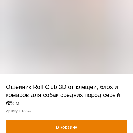
Прием дерматологический
Прием нефролого - урологический
Прием стоматологический
Прием эндокринологический
Ошейник Rolf Club 3D от клещей, блох и
комаров для собак средних пород серый
65см
Лечение кроликов
Артикул:
13847
Лечение хомяков
Лечение шиншилл
В корзину