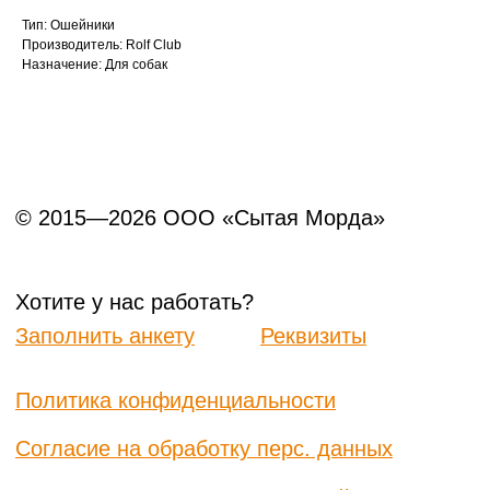
Тип: Ошейники
Данный сайт носит информационный характер и
Производитель: Rolf Club
не является публичной офертой.
Назначение: Для собак