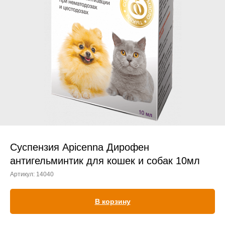
Прием дерматологический
Прием нефролого - урологический
Прием стоматологический
Прием эндокринологический
Суспензия Apicenna Дирофен
антигельминтик для кошек и собак 10мл
Артикул:
14040
Лечение кроликов
Лечение хомяков
В корзину
Лечение шиншилл