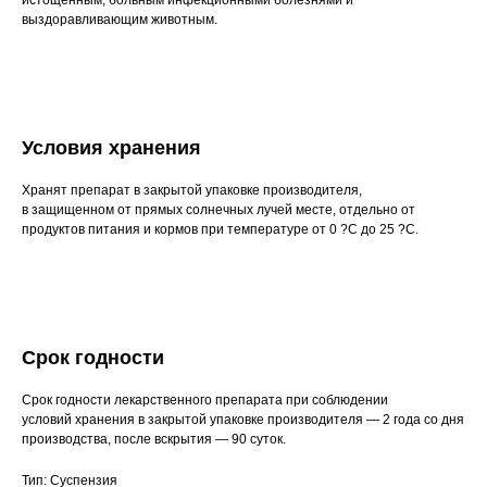
истощенным, больным инфекционными болезнями и
выздоравливающим животным.
+7 (3452) 57-54-36
Заказать звонок
Данный сайт носит информационный характер и
не является публичной офертой.
Условия хранения
Хранят препарат в закрытой упаковке производителя,
в защищенном от прямых солнечных лучей месте, отдельно от
продуктов питания и кормов при температуре от 0 ?С до 25 ?С.
Срок годности
Срок годности лекарственного препарата при соблюдении
условий хранения в закрытой упаковке производителя — 2 года со дня
производства, после вскрытия — 90 суток.
Тип: Суспензия