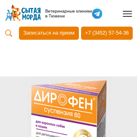
Кастрация собак
Ветеринарные клиники
в Тюмени
Вакцинация
Стоматология
Записаться на прием
+7 (3452) 57-54-36
Ультразвуковая чистка зубов
Общий анализ крови
УЗИ
Чипирование
Прием терапевтический
Прием хирургический