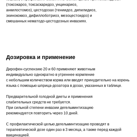
(токсокароз, токсаскаридоз, унцинариоз,
анкилостомоз), цестодозах (тениидоз, дипилидиоз,
эхинококкоз, дифиллоботриоз, мезоцестоидоз) и
смешанных нематодо-цестодозных инвазиях.
Дозировка и применение
Дирофен-суспензию 20 и 60 применяют животным
индивидуально однократно в утреннее кормление
с небольшим количеством корма или вводят принудительно на корень
языка с помощью шприца-дозатора в дозах, указанных в таблице.
Предварительной голодной диеты и применения
слабительных средств не требуется.
При сильной степени инвазии дегельминтизацию
рекомендуется повторить через 10 дней.
С профилактической целью дегельминтизацию проводят в
терапевтической дозе один раз в 3 месяца, а также перед каждой
вакцинацией.