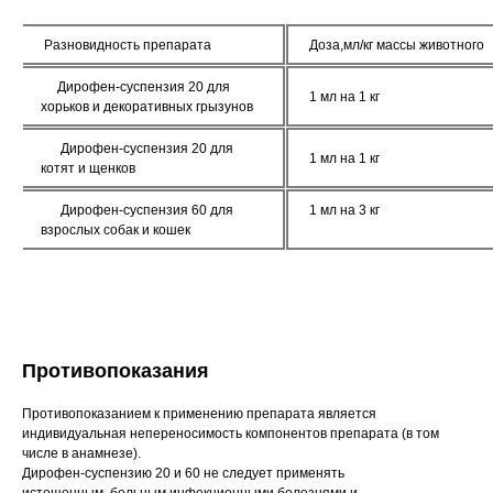
Разновидность препарата
Доза,мл/кг массы животного
Дирофен-суспензия 20 для
1 мл на 1 кг
хорьков и декоративных грызунов
Дирофен-суспензия 20 для
1 мл на 1 кг
котят и щенков
Дирофен-суспензия 60 для
1 мл на 3 кг
взрослых собак и кошек
© 2015—2026 ООО «Сытая Морда»
Хотите у нас работать?
Реквизиты
Заполнить анкету
Противопоказания
Политика конфиденциальности
Противопоказанием к применению препарата является
индивидуальная непереносимость компонентов препарата (в том
Согласие на обработку перс. данных
числе в анамнезе).
Дирофен-суспензию 20 и 60 не следует применять
Правила оказания ветеринарной помощи