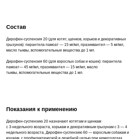
Вакцинация кроликов
Вакцинация хорьков
Состав
Дирофен-суспензия 20 (для котят, щенков, хорьков и декоративных
грызунов):
пирантела памоат — 15 мг/мл, празиквантел — 5 мг/мл,
масло тыквы, вспомогательные вещества до 1 мл.
Дирофен-суспензия 60 (для взрослых собак и кошек):
пирантела
памоат— 45 мг/мл, празиквантел — 15 мг/мл, масло
тыквы, вспомогательные вещества до 1 мл.
Показания к применению
Дирофен-суспензию 20 назначают котятам и щенкам
с 3-недельного возраста, хорькам и декоративным грызунам с 3 — 4
недельного возраста, Дирофен-суспензию 60 — взрослым собакам и
кошкам, с профилактической и лечебной целью при нематодозах