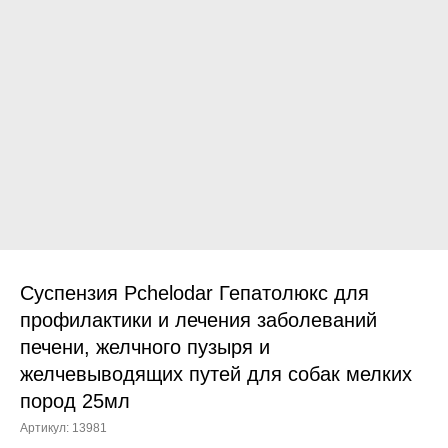
Прием дерматологический
Прием нефролого - урологический
Прием стоматологический
Прием эндокринологический
Суспензия Pchelodar Гепатолюкс для
профилактики и лечения заболеваний
печени, желчного пузыря и
Лечение кроликов
желчевыводящих путей для собак мелких
Лечение хомяков
пород 25мл
Лечение шиншилл
Артикул:
13981