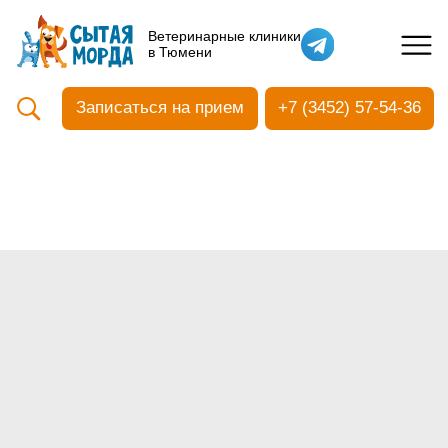
Кастрация собак
Ветеринарные клиники
в Тюмени
Вакцинация
Стоматология
Записаться на прием
+7 (3452) 57-54-36
Ультразвуковая чистка зубов
Общий анализ крови
УЗИ
Чипирование
Прием терапевтический
Прием хирургический