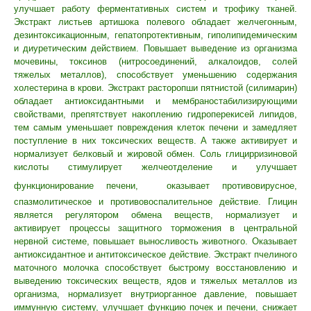
улучшает работу ферментативных систем и трофику тканей.
Экстракт листьев артишока полевого обладает желчегонным,
дезинтоксикационным, гепатопротективным, гиполипидемическим
и диуретическим действием. Повышает выведение из организма
мочевины, токсинов (нитросоединений, алкалоидов, солей
тяжелых металлов), способствует уменьшению содержания
холестерина в крови. Экстракт расторопши пятнистой (силимарин)
обладает антиоксидантными и мембраностабилизирующими
свойствами, препятствует накоплению гидроперекисей липидов,
тем самым уменьшает повреждения клеток печени и замедляет
поступление в них токсических веществ. А также активирует и
нормализует белковый и жировой обмен. Соль глицирризиновой
кислоты стимулирует желчеотделение и улучшает
функционирование печени,
оказывает противовирусное,
спазмолитическое и противовоспалительное действие. Глицин
является регулятором обмена веществ, нормализует и
активирует процессы защитного торможения в центральной
нервной системе, повышает выносливость животного. Оказывает
антиоксидантное и антитоксическое действие. Экстракт пчелиного
маточного молочка способствует быстрому восстановлению и
выведению токсических веществ, ядов и тяжелых металлов из
организма, нормализует внутриорганное давление, повышает
иммунную систему, улучшает функцию почек и печени, снижает