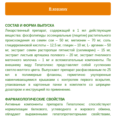
Вакцинация кроликов
В корзину
Вакцинация хорьков
СОСТАВ И ФОРМА ВЫПУСКА
Лекарственный препарат, содержащий в 1 мл действующие
вещества: фосфолипиды эссенциальные (лецитин) растительного
происхождения из семян сои – 50 мг, метионин – 70 мг, соль
глицирризиновой кислоты – 12,5 мг, глицин – 10 мг, L- аргинин – 50
мг, экстракт семян расторопши пятнистой (силимарин) – 15 мг,
экстракт листьев артишока полевого – 20 мг, экстракт пчелиного
маточного молочка – 1 мг и вспомогательные компоненты. По
внешнему виду Гепатолюкс представляет собой суспензию
светло-желтого цвета. Выпускают препарат расфасованным по 25
мл в полимерные флаконы, герметично укупоренные
навинчивающимися крышками с контролем первого вскрытия,
упакованные в картонные пачки в комплекте со шприцем-
дозатором и инструкцией по применению.
ФАРМАКОЛОГИЧЕСКИЕ СВОЙСТВА
Активные компоненты препарата Гепатолюкс способствуют
нормализации белкового, углеводного и жирового обмена,
обладают выраженными гепатопротекторными свойствами,