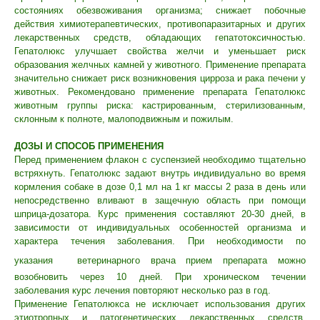
состояниях обезвоживания организма; снижает побочные
действия химиотерапевтических, противопаразитарных и других
лекарственных средств, обладающих гепатотоксичностью.
Гепатолюкс улучшает свойства желчи и уменьшает риск
образования желчных камней у животного. Применение препарата
значительно снижает риск возникновения цирроза и рака печени у
животных. Рекомендовано применение препарата Гепатолюкс
животным группы риска: кастрированным, стерилизованным,
склонным к полноте, малоподвижным и пожилым.
ДОЗЫ И СПОСОБ ПРИМЕНЕНИЯ
Перед применением флакон с суспензией необходимо тщательно
встряхнуть. Гепатолюкс задают внутрь индивидуально во время
кормления собаке в дозе 0,1 мл на 1 кг массы 2 раза в день или
непосредственно вливают в защечную область при помощи
шприца-дозатора. Курс применения составляют 20-30 дней, в
зависимости от индивидуальных особенностей организма и
© 2015—2026 ООО «Сытая Морда»
характера течения заболевания. При необходимости по
указания
ветеринарного врача прием препарата можно
Хотите у нас работать?
возобновить через 10 дней. При хроническом течении
заболевания курс лечения повторяют несколько раз в год.
Реквизиты
Заполнить анкету
Применение Гепатолюкса не исключает использования других
этиотропных и патогенетических лекарственных средств.