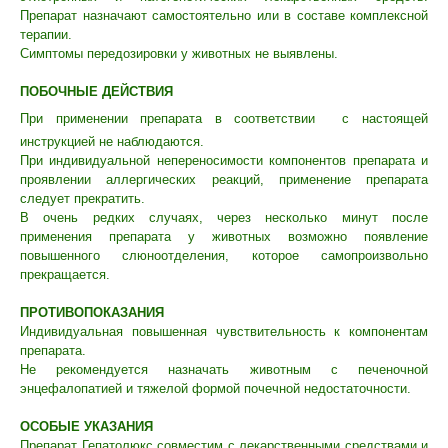
Политика конфиденциальности
Препарат назначают самостоятельно или в составе комплексной
Согласие на обработку перс. данных
терапии.
Симптомы передозировки у животных не выявлены.
Правила оказания ветеринарной помощи
ПОБОЧНЫЕ ДЕЙСТВИЯ
+7 (3452) 57-54-36
Заказать звонок
При применении препарата в соответствии
с настоящей
инструкцией не наблюдаются.
Данный сайт носит информационный характер и
При индивидуальной непереносимости компонентов препарата и
не является публичной офертой.
проявлении аллергических реакций, применение препарата
следует прекратить.
В очень редких случаях, через несколько минут после
применения препарата у животных возможно появление
повышенного слюноотделения, которое самопроизвольно
прекращается.
ПРОТИВОПОКАЗАНИЯ
Индивидуальная повышенная чувствительность к компонентам
препарата.
Не рекомендуется назначать животным с печеночной
энцефалопатией и тяжелой формой почечной недостаточности.
ОСОБЫЕ УКАЗАНИЯ
Препарат Гепатолюкс совместим с лекарственными средствами и