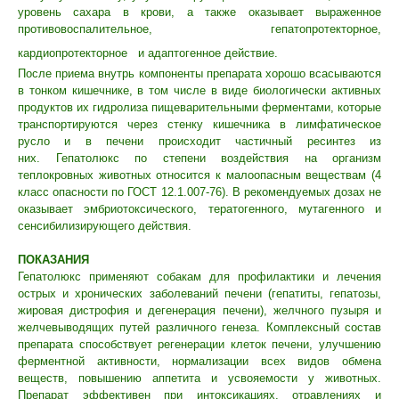
уровень сахара в крови, а также оказывает выраженное
противовоспалительное, гепатопротекторное,
кардиопротекторное
и адаптогенное действие.
После приема внутрь компоненты препарата хорошо всасываются
в тонком кишечнике, в том числе в виде биологически активных
продуктов их гидролиза пищеварительными ферментами, которые
транспортируются через стенку кишечника в лимфатическое
русло и в печени происходит частичный ресинтез из
них.
Гепатолюкс по степени воздействия на организм
теплокровных животных относится к малоопасным веществам (4
класс опасности по ГОСТ 12.1.007-76). В рекомендуемых дозах не
оказывает эмбриотоксического, тератогенного, мутагенного и
сенсибилизирующего действия.
ПОКАЗАНИЯ
Гепатолюкс применяют собакам для профилактики и лечения
острых и хронических заболеваний печени (гепатиты, гепатозы,
жировая дистрофия и дегенерация печени), желчного пузыря и
желчевыводящих путей различного генеза. Комплексный состав
препарата способствует регенерации клеток печени, улучшению
ферментной активности, нормализации всех видов обмена
веществ, повышению аппетита и усвояемости у животных.
Препарат эффективен при интоксикациях, отравлениях и