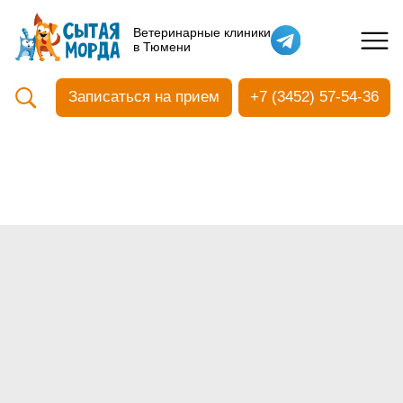
Кастрация собак
Ветеринарные клиники
в Тюмени
Вакцинация
Стоматология
Записаться на прием
+7 (3452) 57-54-36
Ультразвуковая чистка зубов
Общий анализ крови
УЗИ
Чипирование
Прием терапевтический
Прием хирургический