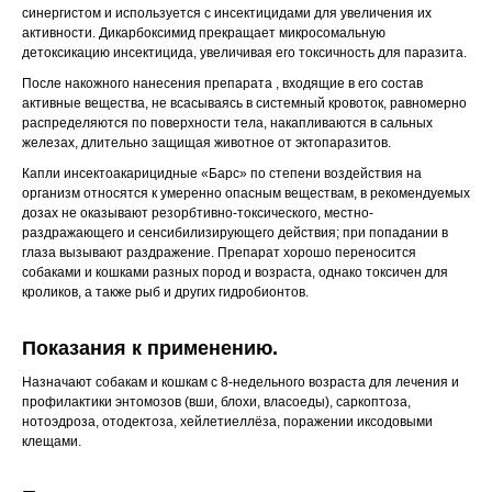
синергистом и используется с инсектицидами для увеличения их
активности. Дикарбоксимид прекращает микросомальную
детоксикацию инсектицида, увеличивая его токсичность для паразита.
После накожного нанесения препарата , входящие в его состав
активные вещества, не всасываясь в системный кровоток, равномерно
распределяются по поверхности тела, накапливаются в сальных
железах, длительно защищая животное от эктопаразитов.
Капли инсектоакарицидные «Барс» по степени воздействия на
организм относятся к умеренно опасным веществам, в рекомендуемых
дозах не оказывают резорбтивно-токсического, местно-
раздражающего и сенсибилизирующего действия; при попадании в
глаза вызывают раздражение. Препарат хорошо переносится
собаками и кошками разных пород и возраста, однако токсичен для
кроликов, а также рыб и других гидробионтов.
Показания к применению.
Назначают собакам и кошкам с 8-недельного возраста для лечения и
профилактики энтомозов (вши, блохи, власоеды), саркоптоза,
нотоэдроза, отодектоза, хейлетиеллёза, поражении иксодовыми
клещами.