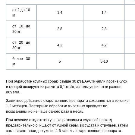
от 2 до 10
1,4
1,4
кг
от 10 до
2,8
2,8
20 кг
от 20 до
4,2
4,2
30 кг
более 30
5
5-10
кг
При обработке крупных собак (свыше 30 кг) БАРС® капли против блох
и клещей дозируют из расчета 0,1 мл/кг, используя пипетки разного
объема.
Защитное действие лекарственного препарата сохраняется в течение
1-2 месяцев. Повторные обработки животных проводят по
показаниям, но не чаще одного раза в месяц.
При лечении отодектоза ушные раковины и слуховой проход
предварительно очищают от ушной серы, экссудата и струпьев, затем
закапывают в каждое ухо по 4-6 капель лекарственного препарата.
© 2015—2026 ООО «Сытая Морда»