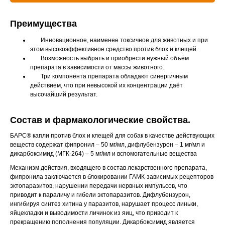
Вакцинация кроликов
Преимущества
Вакцинация хорьков
Инновационное, наименее токсичное для животных и при
этом высокоэффективное средство против блох и клещей.
Возможность выбрать и приобрести нужный объём
препарата в зависимости от массы животного.
Три компонента препарата обладают синергичным
действием, что при невысокой их концентрации даёт
высочайший результат.
Состав и фармакологические свойства.
БАРС® капли против блох и клещей для собак в качестве действующих
веществ содержат фипронил – 50 мг/мл, дифлубензурон – 1 мг/мл и
дикарбоксимид (МГК-264) – 5 мг/мл и вспомогательные вещества
Механизм действия, входящего в состав лекарственного препарата,
фипронила заключается в блокировании ГАМК-зависимых рецепторов
эктопаразитов, нарушении передачи нервных импульсов, что
приводит к параличу и гибели эктопаразитов. Дифлубензурон,
ингибируя синтез хитина у паразитов, нарушает процесс линьки,
яйцекладки и выводимости личинок из яиц, что приводит к
прекращению пополнения популяции. Дикарбоксимид является