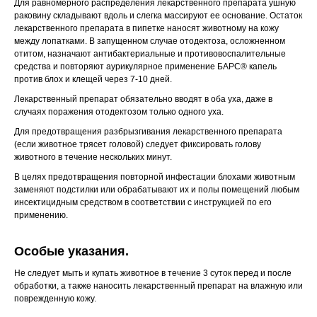
Для равномерного распределения лекарственного препарата ушную
раковину складывают вдоль и слегка массируют ее основание. Остаток
лекарственного препарата в пипетке наносят животному на кожу
Хотите у нас работать?
между лопатками. В запущенном случае отодектоза, осложненном
Реквизиты
Заполнить анкету
отитом, назначают антибактериальные и противовоспалительные
средства и повторяют аурикулярное применение БАРС® капель
против блох и клещей через 7-10 дней.
Политика конфиденциальности
Лекарственный препарат обязательно вводят в оба уха, даже в
Согласие на обработку перс. данных
случаях поражения отодектозом только одного уха.
Правила оказания ветеринарной помощи
Для предотвращения разбрызгивания лекарственного препарата
(если животное трясет головой) следует фиксировать голову
+7 (3452) 57-54-36
Заказать звонок
животного в течение нескольких минут.
В целях предотвращения повторной инфестации блохами животным
заменяют подстилки или обрабатывают их и полы помещений любым
Данный сайт носит информационный характер и
инсектицидным средством в соответствии с инструкцией по его
не является публичной офертой.
применению.
Особые указания.
Не следует мыть и купать животное в течение 3 суток перед и после
обработки, а также наносить лекарственный препарат на влажную или
поврежденную кожу.