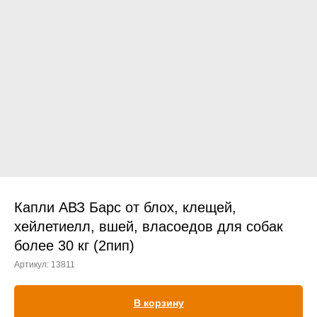
Прием дерматологический
Прием нефролого - урологический
Прием стоматологический
Прием эндокринологический
Капли АВЗ Барс от блох, клещей,
хейлетиелл, вшей, власоедов для собак
более 30 кг (2пип)
Лечение кроликов
Артикул:
13811
Лечение хомяков
Лечение шиншилл
В корзину