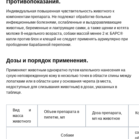
Противопоказания.
Индивидуальная повышенная чувствительность животного к
компонентам препарата. Не подлежат обработке больные
инфекционными болезнями, ослабленные и выздоравливающие
животные, беременные и лактрующие самки, а также щенки и котята
моложе 8-недельного возраста, собаки массой менее 2 кг. БАРС®
капли против блох и клещей не следует применять аурикулярно при
прободении барабанной перепонки.
Дозы и порядок применения.
Применяют животным однократно путем капельного нанесения на
сухую неповрежденную кожу в несколько точек в области спины между
лопатками или в области шеи у основания черепа (в места,
недоступные для слизывания животным) в дозах, указанных в
таблице.
В
ид и
Объем
препарата
в
Доза
препарата,
К
масса
пипетке, мл
мл на животное
жив
отного
с
Собаки
о