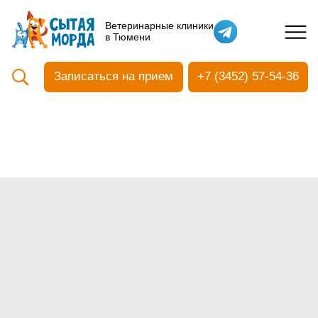
Кастрация собак
Ветеринарные клиники
в Тюмени
Вакцинация
Стоматология
Записаться на прием
+7 (3452) 57-54-36
Ультразвуковая чистка зубов
Общий анализ крови
УЗИ
Чипирование
Прием терапевтический
Прием хирургический