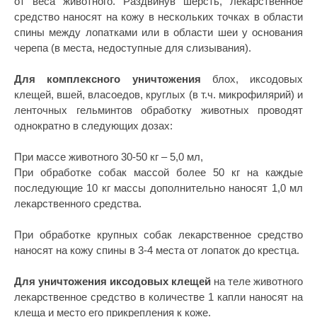
от веса животного. Раздвинув шерсть, лекарственное
средство наносят на кожу в нескольких точках в области
спины между лопатками или в области шеи у основания
черепа (в места, недоступные для слизывания).
Для комплексного уничтожения
блох, иксодовых
клещей, вшей, власоедов, круглых (в т.ч. микрофилярий) и
ленточных гельминтов обработку животных проводят
однократно в следующих дозах:
При массе животного 30-50 кг – 5,0 мл,
При обработке собак массой более 50 кг на каждые
последующие 10 кг массы дополнительно наносят 1,0 мл
лекарственного средства.
© 2015—2026 ООО «Сытая Морда»
При обработке крупных собак лекарственное средство
наносят на кожу спины в 3-4 места от лопаток до крестца.
Хотите у нас работать?
Реквизиты
Заполнить анкету
Для уничтожения иксодовых клещей
на теле животного
лекарственное средство в количестве 1 капли наносят на
Политика конфиденциальности
клеща и место его прикрепления к коже.