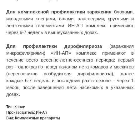
Согласие на обработку перс. данных
Для комплексной профилактики заражения
блохами,
Правила оказания ветеринарной помощи
иксодовыми клещами, вшами, власоедами, круглыми и
+7 (3452) 57-54-36
Заказать звонок
ленточными гельминтами ИН-АП комплекс применяют
через 6-7 недель в вышеуказанных дозах.
Данный сайт носит информационный характер и
Для профилактики дирофиляриоза
(заражения
не является публичной офертой.
микрофиляриями) «ИН-АП» комплекс применяют в
течение всего весенне-летне-осеннего периода: первый
раз - однократно перед началом лета комаров и москитов
(переносчиков возбудителя дирофиляриоза), далее
каждые 6-7 недель и последний раз в сезоне - через 1
месяц после завершения лета насекомых в указанных
дозах.
Тип: Капли
Производитель: Ин-Ап
Вид: Комплексные препараты