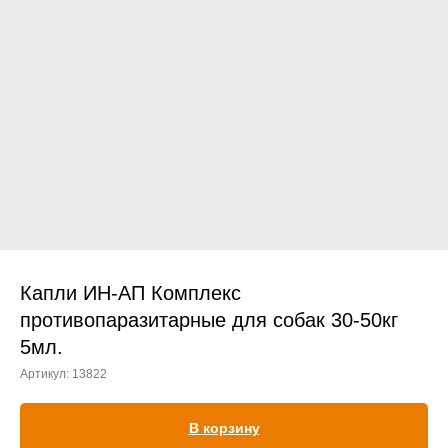
Прием дерматологический
Прием нефролого - урологический
Прием стоматологический
Прием эндокринологический
Капли ИН-АП Комплекс
противопаразитарные для собак 30-50кг
5мл.
Лечение кроликов
Артикул:
13822
Лечение хомяков
Лечение шиншилл
В корзину