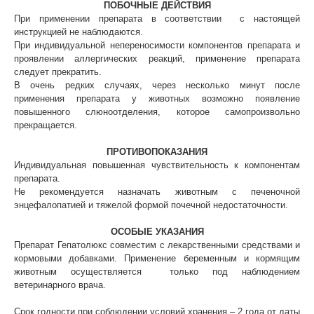
ПОБОЧНЫЕ ДЕЙСТВИЯ
Хотите у нас работать?
При применении препарата в соответствии с настоящей
Реквизиты
Заполнить анкету
инструкцией не наблюдаются.
При индивидуальной непереносимости компонентов препарата и
Политика конфиденциальности
проявлении аллергических реакций, применение препарата
следует прекратить.
Согласие на обработку перс. данных
В очень редких случаях, через несколько минут после
применения препарата у животных возможно появление
Правила оказания ветеринарной помощи
повышенного слюноотделения, которое самопроизвольно
прекращается.
+7 (3452) 57-54-36
Заказать звонок
ПРОТИВОПОКАЗАНИЯ
Данный сайт носит информационный характер и
Индивидуальная повышенная чувствительность к компонентам
не является публичной офертой.
препарата.
Не рекомендуется назначать животным с печеночной
энцефалопатией и тяжелой формой почечной недостаточности.
ОСОБЫЕ УКАЗАНИЯ
Препарат Гепатолюкс совместим с лекарственными средствами и
кормовыми добавками. Применение беременным и кормящим
животным осуществляется только под наблюдением
ветеринарного врача.
Срок годности при соблюдении условий хранения – 2 года от даты