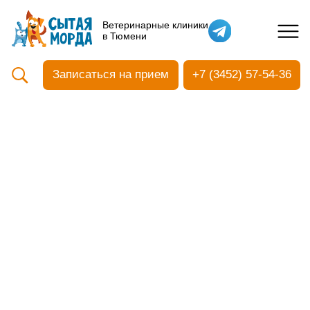
Кастрация собак
Ветеринарные клиники
в Тюмени
Вакцинация
Стоматология
Записаться на прием
+7 (3452) 57-54-36
Ультразвуковая чистка зубов
Общий анализ крови
УЗИ
Чипирование
Прием терапевтический
Прием хирургический