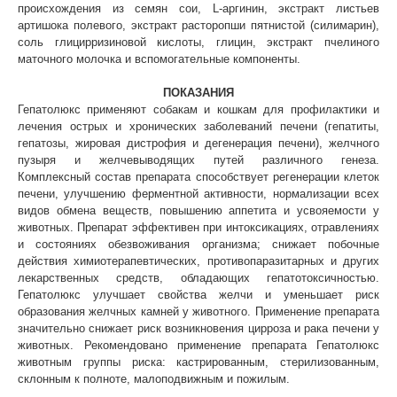
происхождения из семян сои, L-аргинин, экстракт листьев
артишока полевого, экстракт расторопши пятнистой (силимарин),
Вакцинация кроликов
соль глицирризиновой кислоты, глицин, экстракт пчелиного
Вакцинация хорьков
маточного молочка и вспомогательные компоненты.
ПОКАЗАНИЯ
Гепатолюкс применяют собакам и кошкам для профилактики и
лечения острых и хронических заболеваний печени (гепатиты,
гепатозы, жировая дистрофия и дегенерация печени), желчного
пузыря и желчевыводящих путей различного генеза.
Комплексный состав препарата способствует регенерации клеток
печени, улучшению ферментной активности, нормализации всех
видов обмена веществ, повышению аппетита и усвояемости у
животных. Препарат эффективен при интоксикациях, отравлениях
и состояниях обезвоживания организма; снижает побочные
действия химиотерапевтических, противопаразитарных и других
лекарственных средств, обладающих гепатотоксичностью.
Гепатолюкс улучшает свойства желчи и уменьшает риск
образования желчных камней у животного. Применение препарата
значительно снижает риск возникновения цирроза и рака печени у
животных. Рекомендовано применение препарата Гепатолюкс
животным группы риска: кастрированным, стерилизованным,
склонным к полноте, малоподвижным и пожилым.