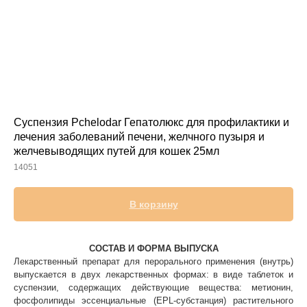
Прием дерматологический
Прием нефролого - урологический
Прием стоматологический
Прием эндокринологический
Суспензия Pchelodar Гепатолюкс для профилактики и
лечения заболеваний печени, желчного пузыря и
желчевыводящих путей для кошек 25мл
14051
В корзину
СОСТАВ И ФОРМА ВЫПУСКА
Лечение кроликов
Лекарственный препарат для перорального применения (внутрь)
Лечение хомяков
выпускается в двух лекарственных формах: в виде таблеток и
суспензии, содержащих действующие вещества: метионин,
Лечение шиншилл
фосфолипиды эссенциальные (EPL-субстанция) растительного