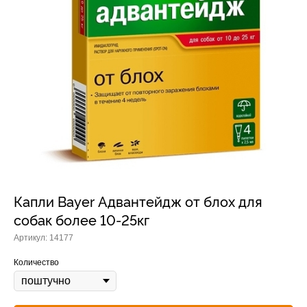
Прием дерматологический
Прием нефролого - урологический
Прием стоматологический
Прием эндокринологический
Капли Bayer Адвантейдж от блох для
собак более 10-25кг
Артикул:
14177
Лечение кроликов
Количество
Лечение хомяков
Лечение шиншилл