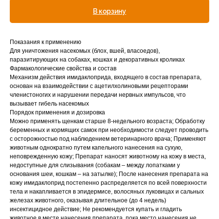
В корзину
Вакцинация кроликов
Вакцинация хорьков
Показания к применению
Для уничтожения насекомых (блох, вшей, власоедов),
паразитирующих на собаках, кошках и декоративных кроликах
Фармакологические свойства и состав
Механизм действия имидаклоприда, входящего в состав препарата,
основан на взаимодействии с ацетилхолиновыми рецепторами
членистоногих и нарушении передачи нервных импульсов, что
вызывает гибель насекомых
© 2015—2026 ООО «Сытая Морда»
Порядок применения и дозировка
Можно применять щенкам старше 8-недельного возраста; Обработку
беременных и кормящих самок при необходимости следует проводить
Хотите у нас
с осторожностью под наблюдением ветеринарного врача; Применяют
животным однократно путем капельного нанесения на сухую,
Реквизиты
работать?
неповрежденную кожу; Препарат наносят животному на кожу в места,
Заполнить анкету
недоступные для слизывания (собакам – между лопатками у
Политика конфиденциальности
основания шеи, кошкам – на затылке); После нанесения препарата на
кожу имидаклоприд постепенно распределяется по всей поверхности
Согласие на обработку перс. данных
тела и накапливается в эпидермисе, волосяных луковицах и сальных
Правила оказания ветеринарной помощи
железах животного, оказывая длительное (до 4 недель)
инсектицидное действие; Не рекомендуется купать и гладить
животное в месте нанесения препарата, пока место нанесения не