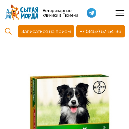
Кастрация собак
Ветеринарные
клиники в Тюмени
Вакцинация
Стоматология
Записаться на прием
+7 (3452) 57-54-36
Ультразвуковая чистка зубов
Общий анализ крови
УЗИ
Чипирование
Прием терапевтический
Прием хирургический