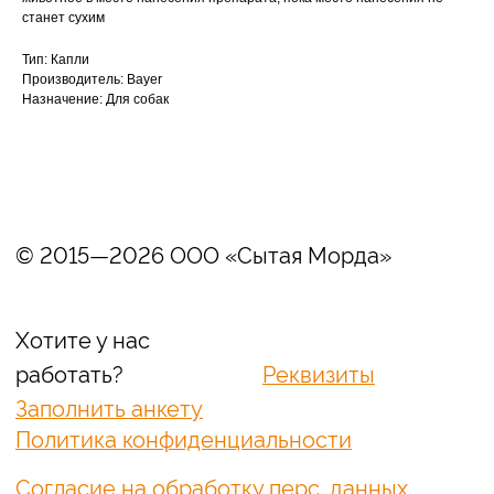
+7 (3452) 57-54-36
Заказать звонок
станет сухим
Данный сайт носит информационный характер
Тип: Капли
и не является публичной офертой.
Производитель: Bayer
Назначение: Для собак