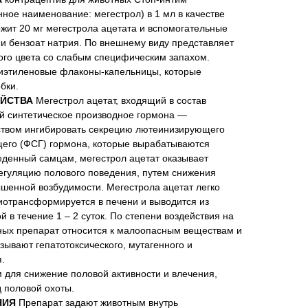
ое наименование: мегестрол) в 1 мл в качестве
жит 20 мг мегестрола ацетата и вспомогательные
и бензоат натрия. По внешнему виду представляет
ого цвета со слабым специфическим запахом.
иэтиленовые флаконы-капельницы, которые
бки.
ЙСТВА
Мегестрол ацетат, входящий в состав
ой синтетическое производное гормона —
йством ингибировать секрецию лютеинизирующего
его (ФСГ) гормона, которые вырабатываются
еденный самцам, мегестрол ацетат оказывает
егуляцию полового поведения, путем снижения
ышенной возбудимости. Мегестрола ацетат легко
иотрансформируется в печени и выводится из
й в течение 1 – 2 суток. По степени воздействия на
ных препарат относится к малоопасным веществам и
зывают гепатотоксического, мутагенного и
.
 для снижение половой активности и влечения,
 половой охоты.
НИЯ
Препарат задают животным внутрь