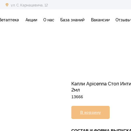
ул. С. Карнацевича, 12
Ветаптека
Акции
О нас
База знаний
Вакансии
Отзывы
Капли Apicenna Стоп Инти
2мл
13666
В корзину
СОСТАВ И ФОРМА ВЫПУСК