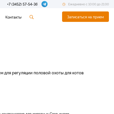
+7 (3452) 57-54-36
Ежедневно с 10:00 до 21:00
Записаться на прием
Контакты
м для регуляции половой охоты для котов
А
контрацептив для животных Стоп-интим