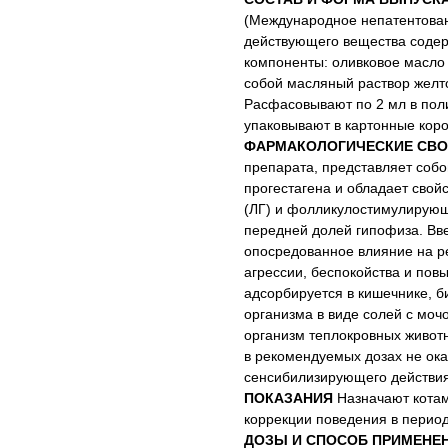
(Международное непатентованн
действующего вещества содер
компоненты: оливковое масло 
собой масляный раствор желт
Расфасовывают по 2 мл в пол
упаковывают в картонные коро
ФАРМАКОЛОГИЧЕСКИЕ СВО
препарата, представляет соб
прогестагена и обладает сво
(ЛГ) и фолликулостимулирующ
передней долей гипофиза. Вв
опосредованное влияние на р
агрессии, беспокойства и пов
адсорбируется в кишечнике, б
организма в виде солей с мочо
организм теплокровных живот
в рекомендуемых дозах не ока
сенсибилизирующего действия
ПОКАЗАНИЯ
Назначают котам
коррекции поведения в период
ДОЗЫ И СПОСОБ ПРИМЕНЕ