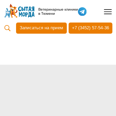
Кастрация собак
Ветеринарные клиники
в Тюмени
Вакцинация
Стоматология
Записаться на прием
+7 (3452) 57-54-36
Ультразвуковая чистка зубов
Общий анализ крови
УЗИ
Чипирование
Прием терапевтический
Прием хирургический