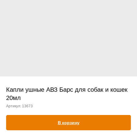
Прием дерматологический
Прием нефролого - урологический
Прием стоматологический
Прием эндокринологический
Капли ушные АВЗ Барс для собак и кошек
20мл
Артикул:
13673
Лечение кроликов
Лечение хомяков
В корзину
Лечение шиншилл