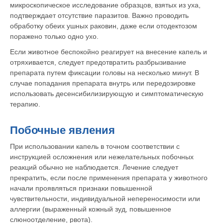
микроскопическое исследование образцов, взятых из уха,
подтверждает отсутствие паразитов. Важно проводить
обработку обеих ушных раковин, даже если отодектозом
поражено только одно ухо.
Если животное беспокойно реагирует на внесение капель и
отряхивается, следует предотвратить разбрызивание
© 2015—2026 ООО «Сытая Морда»
препарата путем фиксации головы на несколько минут. В
случае попадания препарата внутрь или передозировке
использовать десенсибилизирующую и симптоматическую
Хотите у нас работать?
терапию.
Реквизиты
Заполнить анкету
Побочные явления
Политика конфиденциальности
Согласие на обработку перс. данных
При использовании капель в точном соответствии с
инструкцией осложнения или нежелательных побочных
Правила оказания ветеринарной помощи
реакций обычно не наблюдается. Лечение следует
прекратить, если после применения препарата у животного
+7 (3452) 57-54-36
Заказать звонок
начали проявляться признаки повышенной
чувствительности, индивидуальной непереносимости или
Данный сайт носит информационный характер и
аллергии (выраженный кожный зуд, повышенное
не является публичной офертой.
слюноотделение, рвота).