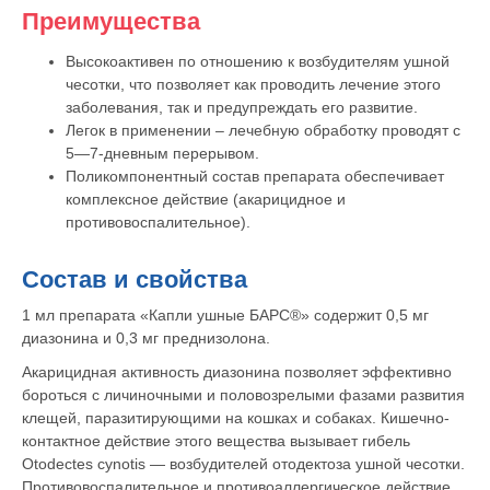
Преимущества
Вакцинация кроликов
Высокоактивен по отношению к возбудителям ушной
Вакцинация хорьков
чесотки, что позволяет как проводить лечение этого
заболевания, так и предупреждать его развитие.
Легок в применении – лечебную обработку проводят с
5—7-дневным перерывом.
Поликомпонентный состав препарата обеспечивает
комплексное действие (акарицидное и
противовоспалительное).
Состав и свойства
1 мл препарата «Капли ушные БАРС®» содержит 0,5 мг
диазонина и 0,3 мг преднизолона.
Акарицидная активность диазонина позволяет эффективно
бороться с личиночными и половозрелыми фазами развития
клещей, паразитирующими на кошках и собаках. Кишечно-
контактное действие этого вещества вызывает гибель
Otodectes cynotis — возбудителей отодектоза ушной чесотки.
Противовоспалительное и противоаллергическое действие