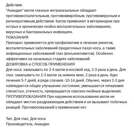
Действие
Вакцинация кроликов
"Анандин" капли глазные интраназальные обладают
противовоспалительным, противомикробным, противовирусным и
Вакцинация хорьков
регенеративным действием. Капли применяют в ветеринарии при
острых и хронических гнойно-воспалительных заболеваниях,
вирусных и бактериальных инфекциях.
ПОКАЗАНИЯ
© 2015—2026 ООО «Сытая Морда»
Препарат применяется для профилактики и лечения ринитов,
воспалительных заболеваний придаточных пазух носа, а также
инфекционных заболеваний глаз (конъюнктивитов). Особенно
Хотите у нас работать?
эффективен на начальных стадиях заболеваний.
ДОЗИРОВКА и СПОСОБ ПРИМЕНЕНИЯ
Реквизиты
Заполнить анкету
Для носа: закапывать по 2-4 капли в носовой ход, 2-3 раза в день. Для
глаз: закапывать по 2-3 капли за нижнее веко, 2 раза в день. Курс
Политика конфиденциальности
лечения 5-7 дней, в ряде случаев -10-14 дней. Обычно, через 2-3 дня
наблюдается общее улучшение состояния, уменьшается гиперемия
Согласие на обработку перс. данных
слизистых, отечность, прекращаются серозно-гнойные выделения.
Правила оказания ветеринарной помощи
ПРОТИВОПОКАЗАНИЯ При наружном использовании капли не
обладают местно-раздражающим действием и не вызывают побочных
реакций. Противопоказаний к применению нет.
+7 (3452) 57-54-36
Заказать звонок
Тип: Для глаз, Для носа
Данный сайт носит информационный характер и
Производитель: Анандин
не является публичной офертой.