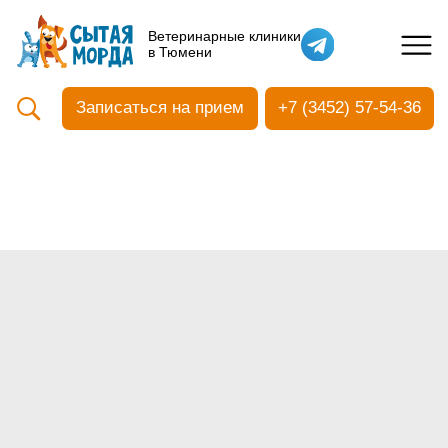
Кастрация собак
Ветеринарные клиники
в Тюмени
Вакцинация
Стоматология
Записаться на прием
+7 (3452) 57-54-36
Ультразвуковая чистка зубов
Общий анализ крови
УЗИ
Чипирование
Прием терапевтический
Прием хирургический