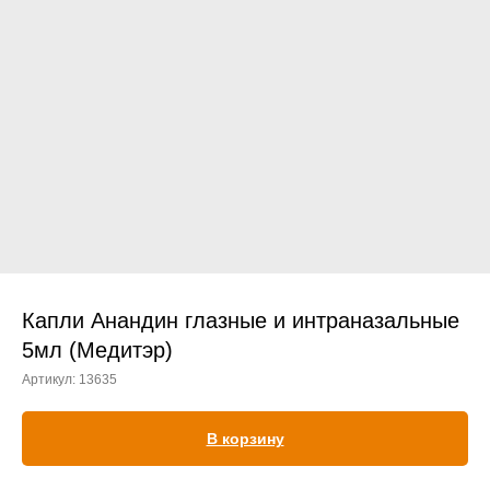
Прием дерматологический
Прием нефролого - урологический
Прием стоматологический
Прием эндокринологический
Капли Анандин глазные и интраназальные
5мл (Медитэр)
Артикул:
13635
Лечение кроликов
Лечение хомяков
В корзину
Лечение шиншилл