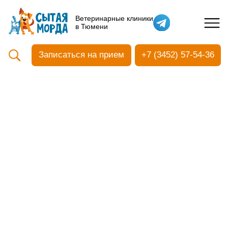
Кастрация собак
Ветеринарные клиники
в Тюмени
Вакцинация
Стоматология
Записаться на прием
+7 (3452) 57-54-36
Ультразвуковая чистка зубов
Общий анализ крови
УЗИ
Чипирование
Прием терапевтический
Прием хирургический