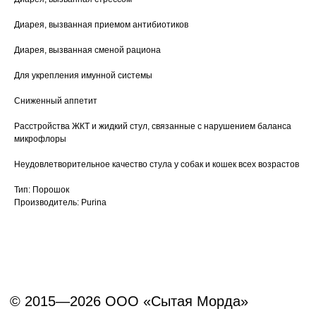
Вакцинация кроликов
Диарея, вызванная приемом антибиотиков
© 2015—2026 ООО «Сытая Морда»
Вакцинация хорьков
Диарея, вызванная сменой рациона
Хотите у нас работать?
Для укрепления имунной системы
Реквизиты
Заполнить анкету
Сниженный аппетит
Политика конфиденциальности
Расстройства ЖКТ и жидкий стул, связанные с нарушением баланса
микрофлоры
Согласие на обработку перс. данных
Правила оказания ветеринарной помощи
Неудовлетворительное качество стула у собак и кошек всех возрастов
Тип: Порошок
+7 (3452) 57-54-36
Заказать звонок
Производитель: Purina
Данный сайт носит информационный характер и
не является публичной офертой.