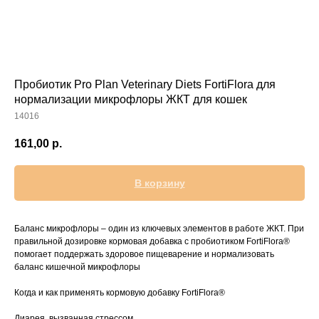
Прием дерматологический
Прием нефролого - урологический
Прием стоматологический
Прием эндокринологический
Пробиотик Pro Plan Veterinary Diets FortiFlora для
нормализации микрофлоры ЖКТ для кошек
14016
161,00
р.
В корзину
Баланс микрофлоры – один из ключевых элементов в работе ЖКТ. При
правильной дозировке кормовая добавка с пробиотиком FortiFlora®
помогает поддержать здоровое пищеварение и нормализовать
Лечение кроликов
баланс кишечной микрофлоры
Лечение хомяков
Когда и как применять кормовую добавку FortiFlora®
Лечение шиншилл
Диарея, вызванная стрессом