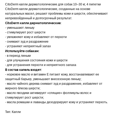
CitoDerm капли дерматологические для собак 10–30 кг, 4 пипетки
Вакцинация кроликов
CitoDerm капли дерматологические, созданные на основе
натуральных масел, решают проблемы кожи и шерсти, обеспечивают
Вакцинация хорьков
непревзойденный и долгосрочный результат.
CitoDerm капли дерматологические:
- уменьшают линьку
- стимулируют рост шерсти
- увлажняют кожу и избавляют от перхоти
- снимают зуд и раздражение
© 2015—2026 ООО «Сытая Морда»
- устраняют неприятный запах
Используйте собакам:
- в период линьки
Хотите у нас работать?
- для улучшения состояния кожи и шерсти
Реквизиты
Заполнить анкету
- для устранения перхоти и неприятного запаха
В состав капель входят:
Политика конфиденциальности
- норковое масло и витамин Е питают кожу, восстанавливают ее
защитный барьер, уменьшают внесезонную линьку;
Согласие на обработку перс. данных
- масло чайного дерева снимает зуд и раздражение, избавляет от
жирного блеска шерсти;
Правила оказания ветеринарной помощи
- масло гвоздики активирует «спящие» фолликулы волос и
стимулирует рост шерсти;
+7 (3452) 57-54-36
Заказать звонок
- масла ромашки и лаванды дезодорируют кожу и устраняют перхоть.
Тип: Капли
Данный сайт носит информационный характер и