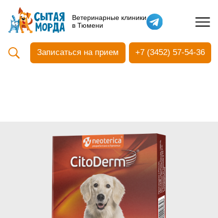
Кастрация собак
Ветеринарные клиники
в Тюмени
Вакцинация
Стоматология
Записаться на прием
+7 (3452) 57-54-36
Ультразвуковая чистка зубов
Общий анализ крови
УЗИ
Чипирование
Прием терапевтический
Прием хирургический