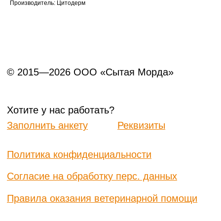
Производитель: Цитодерм
не является публичной офертой.