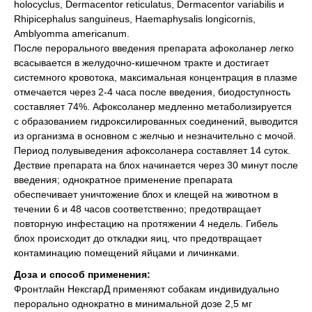
holocyclus, Dermacentor reticulatus, Dermacentor variabilis и
Rhipicephalus sanguineus, Haemaphysalis longicornis,
Amblyomma americanum.
После перорального введения препарата афоколанер легко
всасывается в желудочно-кишечном тракте и достигает
системного кровотока, максимальная концентрация в плазме
отмечается через 2-4 часа после введения, биодоступность
составляет 74%. Афоксоланер медленно метаболизируется
с образованием гидроксилированных соединений, выводится
из организма в основном с желчью и незначительно с мочой.
Период полувыведения афоксоланера составляет 14 суток.
Дествие препарата на блох начинается через 30 минут после
введения; однократное применение препарата
обеспечивает уничтожение блох и клещей на животном в
течении 6 и 48 часов соответственно; предотвращает
повторную инфестацию на протяжении 4 недель. Гибель
блох происходит до откладки яиц, что предотвращает
контаминацию помещений яйцами и личинками.
Доза и способ применения:
Фронтлайн НексгарД применяют собакам индивидуально
перорально однократно в минимальной дозе 2,5 мг