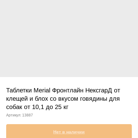
Прием дерматологический
Прием нефролого - урологический
Прием стоматологический
Прием эндокринологический
Таблетки Merial Фронтлайн НексгарД от
клещей и блох со вкусом говядины для
собак от 10,1 до 25 кг
Лечение кроликов
Артикул:
13887
Лечение хомяков
Лечение шиншилл
Нет в наличии