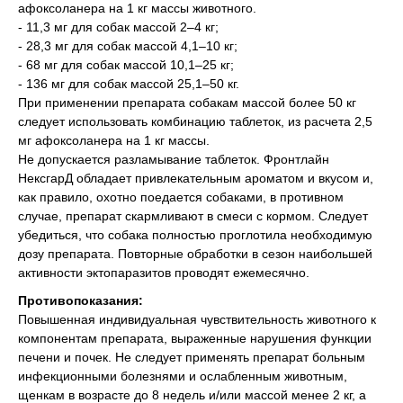
афоксоланера на 1 кг массы животного.
- 11,3 мг для собак массой 2–4 кг;
- 28,3 мг для собак массой 4,1–10 кг;
- 68 мг для собак массой 10,1–25 кг;
- 136 мг для собак массой 25,1–50 кг.
При применении препарата собакам массой более 50 кг
следует использовать комбинацию таблеток, из расчета 2,5
© 2015—2026 ООО «Сытая Морда»
мг афоксоланера на 1 кг массы.
Не допускается разламывание таблеток. Фронтлайн
НексгарД обладает привлекательным ароматом и вкусом и,
Хотите у нас работать?
как правило, охотно поедается собаками, в противном
Реквизиты
Заполнить анкету
случае, препарат скармливают в смеси с кормом. Следует
убедиться, что собака полностью проглотила необходимую
Политика конфиденциальности
дозу препарата. Повторные обработки в сезон наибольшей
Согласие на обработку перс. данных
активности эктопаразитов проводят ежемесячно.
Правила оказания ветеринарной помощи
Противопоказания:
Повышенная индивидуальная чувствительность животного к
+7 (3452) 57-54-36
Заказать звонок
компонентам препарата, выраженные нарушения функции
печени и почек. Не следует применять препарат больным
инфекционными болезнями и ослабленным животным,
Данный сайт носит информационный характер и
щенкам в возрасте до 8 недель и/или массой менее 2 кг, а
не является публичной офертой.