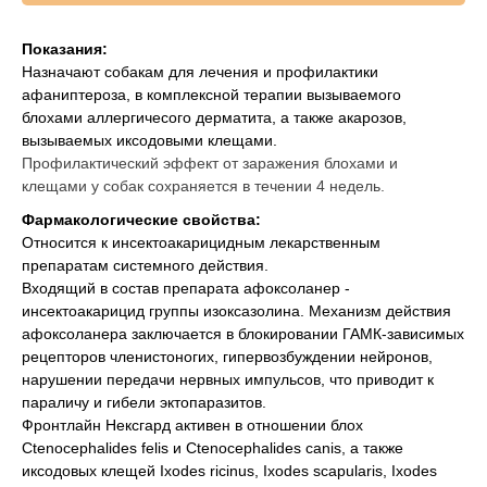
Вакцинация кроликов
Показания:
Вакцинация хорьков
Назначают собакам для лечения и профилактики
афаниптероза, в комплексной терапии вызываемого
блохами аллергичесого дерматита, а также акарозов,
вызываемых иксодовыми клещами.
Профилактический эффект от заражения блохами и
клещами у собак сохраняется в течении 4 недель.
Фармакологические свойства:
Относится к инсектоакарицидным лекарственным
препаратам системного действия.
Входящий в состав препарата афоксоланер -
инсектоакарицид группы изоксазолина. Механизм действия
афоксоланера заключается в блокировании ГАМК-зависимых
рецепторов членистоногих, гипервозбуждении нейронов,
нарушении передачи нервных импульсов, что приводит к
параличу и гибели эктопаразитов.
Фронтлайн Нексгард активен в отношении блох
Ctenocephalides felis и Ctenocephalides canis, а также
иксодовых клещей Ixodes ricinus, Ixodes scapularis, Ixodes