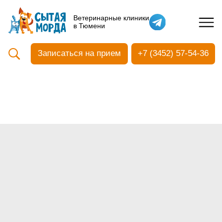
Кастрация собак
Ветеринарные клиники
в Тюмени
Вакцинация
Стоматология
Записаться на прием
+7 (3452) 57-54-36
Ультразвуковая чистка зубов
Общий анализ крови
УЗИ
Чипирование
Прием терапевтический
Прием хирургический