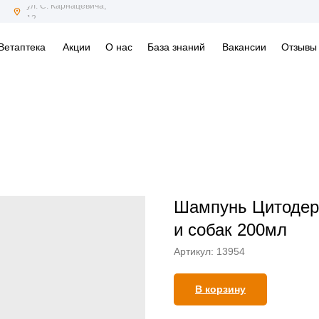
ул. С. Карнацевича,
12
Ветаптека
Акции
О нас
База знаний
Вакансии
Отзывы
Шампунь Цитодерм
и собак 200мл
Артикул:
13954
В корзину