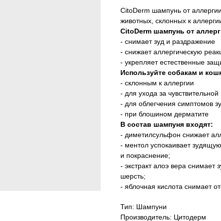
CitoDerm шампунь от аллергии
животных, склонных к аллерги
CitoDerm шампунь от аллерг
- снимает зуд и раздражение
- снижает аллергическую реа
- укрепляет естественные защ
Используйте собакам и кош
- склонным к аллергии
- для ухода за чувствительной
- для облегчения симптомов з
- при блошином дерматите
В состав шампуня входят:
- диметилсульфон снижает ал
- ментол успокаивает зудящую
и покраснение;
- экстракт алоэ вера снимает 
шерсть;
- яблочная кислота снимает от
Тип: Шампуни
Производитель: Цитодерм