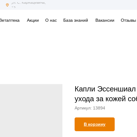
ул. С. Карнацевича,
12
Ветаптека
Акции
О нас
База знаний
Вакансии
Отзывы
Капли Эссеншиал 
ухода за кожей соб
Артикул:
13894
В корзину