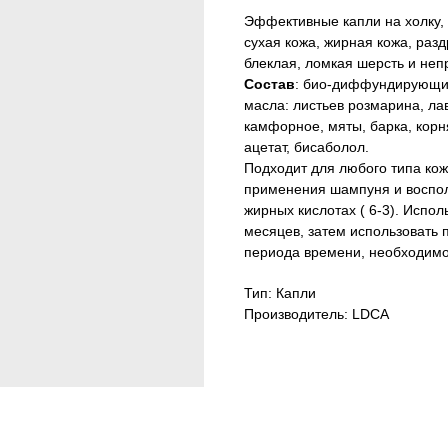
Эффективные капли на холку
сухая кожа, жирная кожа, раз
блеклая, ломкая шерсть и неп
Состав
: био-диффундирующий 
масла: листьев розмарина, лав
камфорное, мяты, барка, корн
ацетат, бисаболол.
Подходит для любого типа кож
применения шампуня и воспо
жирных кислотах ( 6-3). Испол
месяцев, затем использовать п
периода времени, необходимо
Тип: Капли
Производитель: LDCA