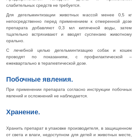
слабительных средств не требуется.
Для дегельминтизации животных массой менее 0,5 кг
© 2015—2026 ООО «Сытая Морда»
непосредственно перед применением к отмеренной дозе
препарата добавляют 0,3 мл кипяченой воды, затем
тщательно встряхивают и вводят суспензию животному
Хотите у нас работать?
орально.
Реквизиты
Заполнить анкету
С лечебной целью дегельминтизацию собак и кошек
проводят по показаниям, с профилактической –
Политика конфиденциальности
ежеквартально в терапевтической дозе.
Согласие на обработку перс. данных
Правила оказания ветеринарной помощи
Побочные явления.
+7 (3452) 57-54-36
Заказать звонок
При применении препарата согласно инструкции побочных
явлений и осложнений не наблюдается.
Данный сайт носит информационный характер и
не является публичной офертой.
Хранение.
Хранить препарат в упаковке производителя, в защищенном
от света и влаги, недоступном для детей и животных месте,