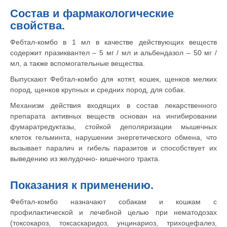
Состав и фармакологические
Вакцинация кроликов
свойства.
Вакцинация хорьков
Фебтал-комбо в 1 мл в качестве действующих веществ
содержит празиквантел – 5 мг / мл и альбендазол – 50 мг /
мл, а также вспомогательные вещества.
Выпускают Фебтал-комбо для котят, кошек, щенков мелких
пород, щенков крупных и средних пород, для собак.
Механизм действия входящих в состав лекарственного
препарата активных веществ основан на ингибировании
фумаратредуктазы, стойкой деполяризации мышечных
клеток гельминта, нарушении энергетического обмена, что
вызывает паралич и гибель паразитов и способствует их
выведению из желудочно- кишечного тракта.
Показания к применению.
Фебтал-комбо назначают собакам и кошкам с
профилактической и лечебной целью при нематодозах
(токсокароз, токсаскаридоз, унцинариоз, трихоцефалез,