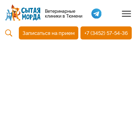
Кастрация собак
Ветеринарные
клиники в Тюмени
Вакцинация
Стоматология
Записаться на прием
+7 (3452) 57-54-36
Ультразвуковая чистка зубов
Общий анализ крови
УЗИ
Чипирование
Прием терапевтический
Прием хирургический