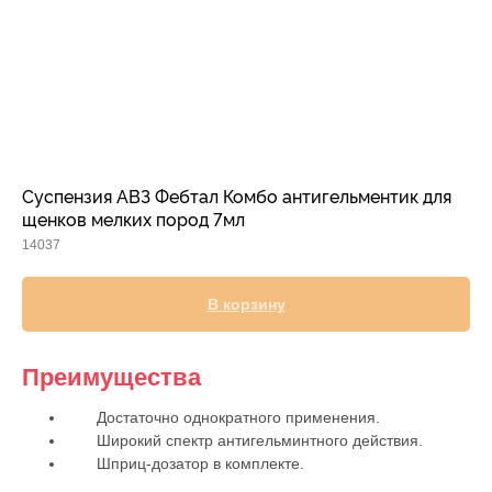
Прием дерматологический
Прием нефролого - урологический
Прием стоматологический
Прием эндокринологический
Суспензия АВЗ Фебтал Комбо антигельментик для
щенков мелких пород 7мл
14037
В корзину
Преимущества
Лечение кроликов
Достаточно однократного применения.
Лечение хомяков
Широкий спектр антигельминтного действия.
Шприц-дозатор в комплекте.
Лечение шиншилл