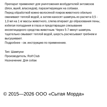
Препарат применяют для уничтожения возбудителей энтомозов
© 2015—2026 ООО «Сытая Морда»
Вакцинация кроликов
(блох, вшей, власоедов), паразитирующих на собаках.
Перед обработкой кожно-волосяной покров животного обильно
Вакцинация хорьков
смачивают теплой водой, а затем наносят шампунь из расчета 0,5 -
Хотите у нас работать?
1,0 мл на 1 кг массы животного, слегка втирают до образования пены,
Реквизиты
Заполнить анкету
избегая попадания в глаза и предотвращая слизывание
инсектицидного средства животным. Через 5-7 минут шампунь
Политика конфиденциальности
тщательно смывают теплой водой, шерсть расчесывают гребнем и
высушивают.
Согласие на обработку перс. данных
Подробнее - см. инструкцию по применению.
Правила оказания ветеринарной помощи
Тип: Шампуни
Производитель: Rolf Club
+7 (3452) 57-54-36
Заказать звонок
Назначение: Для собак
Данный сайт носит информационный характер и
не является публичной офертой.