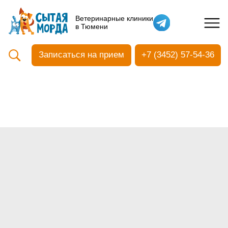
Кастрация собак
Ветеринарные клиники
в Тюмени
Вакцинация
Стоматология
Записаться на прием
+7 (3452) 57-54-36
Ультразвуковая чистка зубов
Общий анализ крови
УЗИ
Чипирование
Прием терапевтический
Прием хирургический