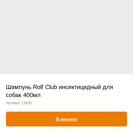
Прием дерматологический
Прием нефролого - урологический
Прием стоматологический
Прием эндокринологический
Шампунь Rolf Club инсектицидный для
собак 400мл
Артикул:
13930
Лечение кроликов
Лечение хомяков
В корзину
Лечение шиншилл