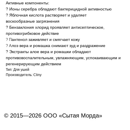
Активные компоненты:
Политика конфиденциальности
? Ионы серебра обладают бактерицидной активностью
Согласие на обработку перс. данных
? Яблочная кислота растворяет и удаляет
воскообразные загрязнения
Правила оказания ветеринарной помощи
? Бензаклония хлорид проявляет антисептическое,
противогрибковое действие
+7 (3452) 57-54-36
Заказать звонок
антенол заживляет и смягчает кожу
? П
лоэ вера и ромашка снимают зуд и раздражение
? А
Данный сайт носит информационный характер и
? Экстракты алое вера и ромашки обладают
не является публичной офертой.
противовоспалительным, увлажняющим, успокаивающим и
регенерирующим действием
Тип: Для ушей
Производитель: Cliny