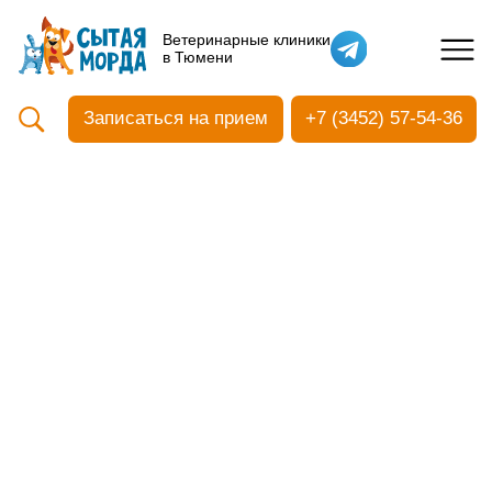
Кастрация собак
Ветеринарные клиники
в Тюмени
Вакцинация
Стоматология
Записаться на прием
+7 (3452) 57-54-36
Ультразвуковая чистка зубов
Общий анализ крови
УЗИ
Чипирование
Прием терапевтический
Прием хирургический