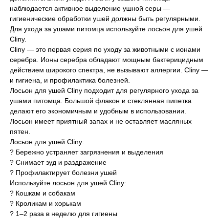
наблюдается активное выделение ушной серы —
Вакцинация кроликов
гигиенические обработки ушей должны быть регулярными.
Вакцинация хорьков
Для ухода за ушами питомца используйте лосьон для ушей
Cliny.
Cliny — это первая серия по уходу за животными с ионами
серебра. Ионы серебра обладают мощным бактерицидным
действием широкого спектра, не вызывают аллергии. Cliny —
и гигиена, и профилактика болезней.
Лосьон для ушей Cliny подходит для регулярного ухода за
ушами питомца. Большой флакон и стеклянная пипетка
делают его экономичным и удобным в использовании.
Лосьон имеет приятный запах и не оставляет масляных
пятен.
Лосьон для ушей Cliny:
? Бережно устраняет загрязнения и выделения
? Снимает зуд и раздражение
© 2015—2026 ООО «Сытая Морда»
? Профилактирует болезни ушей
Используйте лосьон для ушей Cliny:
? Кошкам и собакам
Хотите у нас работать?
? Кроликам и хорькам
Реквизиты
Заполнить анкету
? 1–2 раза в неделю для гигиены