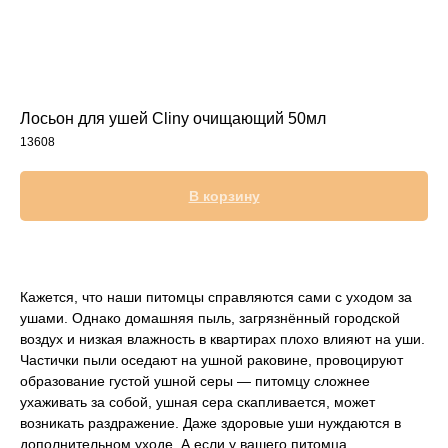
Прием дерматологический
Прием нефролого - урологический
Прием стоматологический
Прием эндокринологический
Лосьон для ушей Cliny очищающий 50мл
13608
В корзину
Кажется, что наши питомцы справляются сами с уходом за
ушами. Однако домашняя пыль, загрязнённый городской
воздух и низкая влажность в квартирах плохо влияют на уши.
Частички пыли оседают на ушной раковине, провоцируют
Лечение кроликов
образование густой ушной серы — питомцу сложнее
Лечение хомяков
ухаживать за собой, ушная сера скапливается, может
возникать раздражение. Даже здоровые уши нуждаются в
Лечение шиншилл
дополнительном уходе. А если у вашего питомца