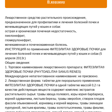
В корзину
Вакцинация кроликов
Вакцинация хорьков
Лекарственное средство растительного происхождения,
предназначенное для профилактики и лечения болезней почек и
мочевыводящих путей у кошек и собак:
острая и хроническая почечная недостаточность,
пиелонефрит,
гломерулонефрит,
мочекаменная и почечнокаменная болезнь.
ИНСТРУКЦИЯ по применению ФИТОЭЛИТА® ЗДОРОВЫЕ ПОЧКИ для
лечения болезней почек и мочевыводящих путей у кошек и собак (5
апреля 2013г.)
Общие сведения:
1. Торговое наименование лекарственного препарата: ФИТОЭЛИТА®
ЗДОРОВЫЕ ПОЧКИ (PHYTOAELITA® SANUS RENES)
Международное непатентованное наименование: не присвоено.
2. Лекарственная форма: таблетки для перорального применения.
ФИТОЭЛИТА® ЗДОРОВЫЕ ПОЧКИ в одной таблетке массой 0,2 г в
качестве действующих веществ содержит комплекс экстрактов
растительного сырья: травы хвоща полевого, коры корня барбариса,
корней одуванчика, листьев березы, травы зверобоя, створок плодов
фасоли обыкновенной, корневищ и корней марены, травы эхинацеи
пурпурной, листьев крапивы, травы золототысячника, травы фиалки,