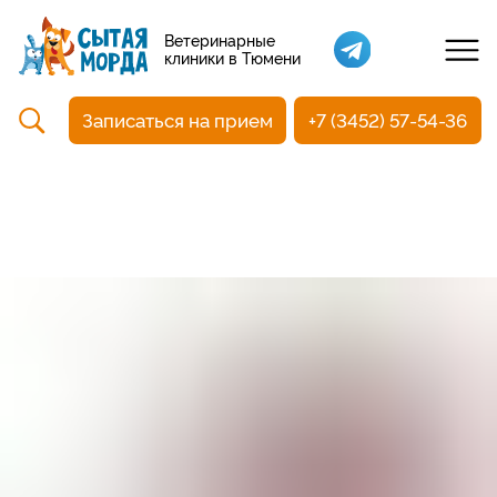
Кастрация собак
Ветеринарные
клиники в Тюмени
Вакцинация
Стоматология
Записаться на прием
+7 (3452) 57-54-36
Ультразвуковая чистка зубов
Общий анализ крови
УЗИ
Чипирование
Прием терапевтический
Прием хирургический