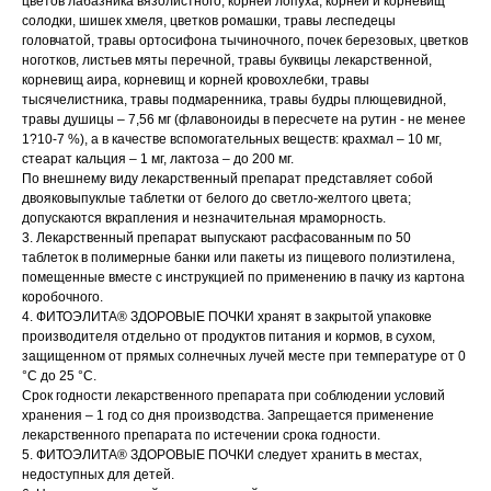
цветов лабазника вязолистного, корней лопуха, корней и корневищ
солодки, шишек хмеля, цветков ромашки, травы леспедецы
головчатой, травы ортосифона тычиночного, почек березовых, цветков
ноготков, листьев мяты перечной, травы буквицы лекарственной,
корневищ аира, корневищ и корней кровохлебки, травы
тысячелистника, травы подмаренника, травы будры плющевидной,
травы душицы – 7,56 мг (флавоноиды в пересчете на рутин - не менее
1?10-7 %), а в качестве вспомогательных веществ: крахмал – 10 мг,
стеарат кальция – 1 мг, лактоза – до 200 мг.
По внешнему виду лекарственный препарат представляет собой
двояковыпуклые таблетки от белого до светло-желтого цвета;
допускаются вкрапления и незначительная мраморность.
3. Лекарственный препарат выпускают расфасованным по 50
таблеток в полимерные банки или пакеты из пищевого полиэтилена,
помещенные вместе с инструкцией по применению в пачку из картона
коробочного.
4. ФИТОЭЛИТА® ЗДОРОВЫЕ ПОЧКИ хранят в закрытой упаковке
производителя отдельно от продуктов питания и кормов, в сухом,
защищенном от прямых солнечных лучей месте при температуре от 0
°С до 25 °С.
Срок годности лекарственного препарата при соблюдении условий
хранения – 1 год со дня производства. Запрещается применение
лекарственного препарата по истечении срока годности.
5. ФИТОЭЛИТА® ЗДОРОВЫЕ ПОЧКИ следует хранить в местах,
недоступных для детей.