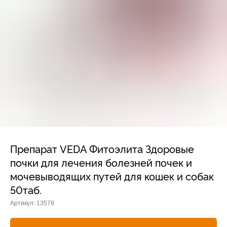
Прием дерматологический
Прием нефролого - урологический
Прием стоматологический
Прием эндокринологический
Препарат VEDA Фитоэлита Здоровые
почки для лечения болезней почек и
мочевыводящих путей для кошек и собак
50таб.
Лечение кроликов
Лечение хомяков
Артикул:
13578
Лечение шиншилл