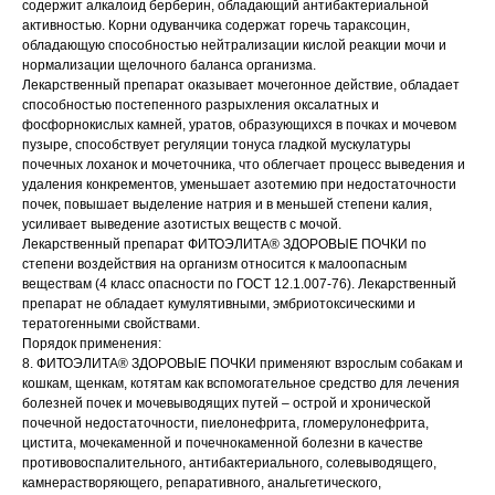
содержит алкалоид берберин, обладающий антибактериальной
активностью. Корни одуванчика содержат горечь тараксоцин,
обладающую способностью нейтрализации кислой реакции мочи и
нормализации щелочного баланса организма.
Лекарственный препарат оказывает мочегонное действие, обладает
способностью постепенного разрыхления оксалатных и
фосфорнокислых камней, уратов, образующихся в почках и мочевом
пузыре, способствует регуляции тонуса гладкой мускулатуры
почечных лоханок и мочеточника, что облегчает процесс выведения и
удаления конкрементов, уменьшает азотемию при недостаточности
почек, повышает выделение натрия и в меньшей степени калия,
усиливает выведение азотистых веществ с мочой.
Лекарственный препарат ФИТОЭЛИТА® ЗДОРОВЫЕ ПОЧКИ по
степени воздействия на организм относится к малоопасным
веществам (4 класс опасности по ГОСТ 12.1.007-76). Лекарственный
препарат не обладает кумулятивными, эмбриотоксическими и
тератогенными свойствами.
Порядок применения:
8. ФИТОЭЛИТА® ЗДОРОВЫЕ ПОЧКИ применяют взрослым собакам и
кошкам, щенкам, котятам как вспомогательное средство для лечения
болезней почек и мочевыводящих путей – острой и хронической
почечной недостаточности, пиелонефрита, гломерулонефрита,
цистита, мочекаменной и почечнокаменной болезни в качестве
противовоспалительного, антибактериального, солевыводящего,
камнерастворяющего, репаративного, анальгетического,