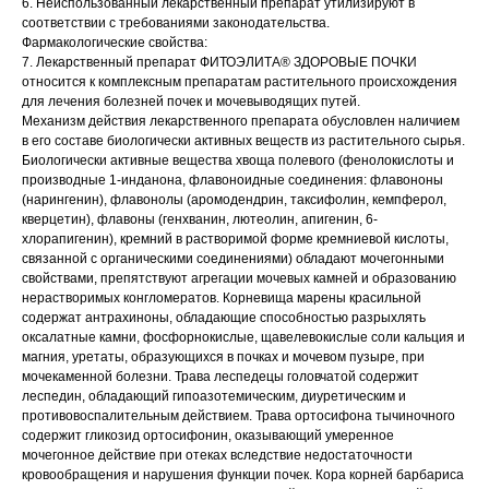
6. Неиспользованный лекарственный препарат утилизируют в
соответствии с требованиями законодательства.
Фармакологические свойства:
7. Лекарственный препарат ФИТОЭЛИТА® ЗДОРОВЫЕ ПОЧКИ
относится к комплексным препаратам растительного происхождения
для лечения болезней почек и мочевыводящих путей.
Механизм действия лекарственного препарата обусловлен наличием
в его составе биологически активных веществ из растительного сырья.
Биологически активные вещества хвоща полевого (фенолокислоты и
производные 1-инданона, флавоноидные соединения: флавононы
(нарингенин), флавонолы (аромодендрин, таксифолин, кемпферол,
кверцетин), флавоны (генхванин, лютеолин, апигенин, 6-
хлорапигенин), кремний в растворимой форме кремниевой кислоты,
связанной с органическими соединениями) обладают мочегонными
свойствами, препятствуют агрегации мочевых камней и образованию
нерастворимых конгломератов. Корневища марены красильной
содержат антрахиноны, обладающие способностью разрыхлять
оксалатные камни, фосфорнокислые, щавелевокислые соли кальция и
магния, уретаты, образующихся в почках и мочевом пузыре, при
мочекаменной болезни. Трава леспедецы головчатой содержит
леспедин, обладающий гипоазотемическим, диуретическим и
противовоспалительным действием. Трава ортосифона тычиночного
содержит гликозид ортосифонин, оказывающий умеренное
мочегонное действие при отеках вследствие недостаточности
кровообращения и нарушения функции почек. Кора корней барбариса