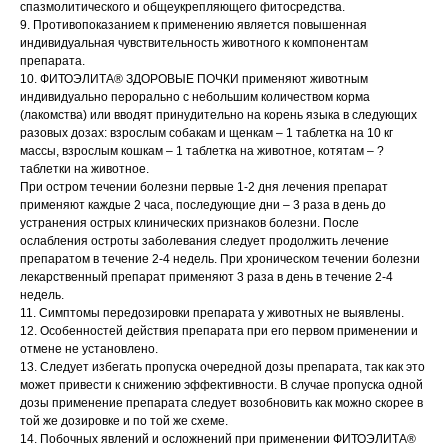
спазмолитического и общеукрепляющего фитосредства.
9. Противопоказанием к применению является повышенная
© 2015—2026 ООО «Сытая Морда»
индивидуальная чувствительность животного к компонентам
препарата.
10. ФИТОЭЛИТА® ЗДОРОВЫЕ ПОЧКИ применяют животным
Хотите у нас работать?
индивидуально перорально с небольшим количеством корма
Реквизиты
Заполнить анкету
(лакомства) или вводят принудительно на корень языка в следующих
разовых дозах: взрослым собакам и щенкам – 1 таблетка на 10 кг
Политика конфиденциальности
массы, взрослым кошкам – 1 таблетка на животное, котятам – ?
таблетки на животное.
Согласие на обработку перс. данных
При остром течении болезни первые 1-2 дня лечения препарат
применяют каждые 2 часа, последующие дни – 3 раза в день до
Правила оказания ветеринарной помощи
устранения острых клинических признаков болезни. После
ослабления остроты заболевания следует продолжить лечение
+7 (3452) 57-54-36
Заказать звонок
препаратом в течение 2-4 недель. При хроническом течении болезни
лекарственный препарат применяют 3 раза в день в течение 2-4
недель.
Данный сайт носит информационный характер и
11. Симптомы передозировки препарата у животных не выявлены.
не является публичной офертой.
12. Особенностей действия препарата при его первом применении и
отмене не установлено.
13. Следует избегать пропуска очередной дозы препарата, так как это
может привести к снижению эффективности. В случае пропуска одной
дозы применение препарата следует возобновить как можно скорее в
той же дозировке и по той же схеме.
14. Побочных явлений и осложнений при применении ФИТОЭЛИТА®