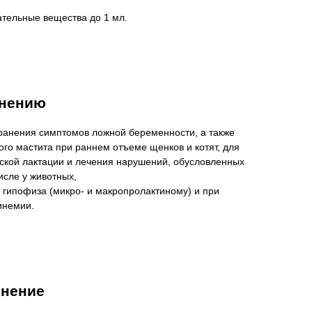
ательные вещества до 1 мл.
енению
транения симптомов ложной беременности, а также
го мастита при раннем отъеме щенков и котят, для
кой лактации и лечения нарушений, обусловленных
исле у животных,
гипофиза (микро- и макропролактиному) и при
инемии.
енение