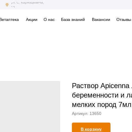
ул. С. Карнацевича,
12
Ветаптека
Акции
О нас
База знаний
Вакансии
Отзывы
Раствор Apicenna
беременности и л
мелких пород 7мл
Артикул:
13650
В корзину