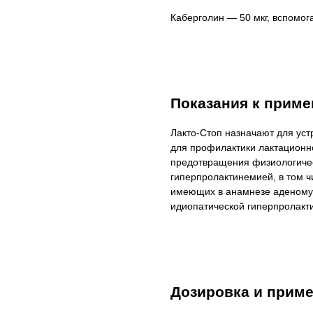
Каберголин — 50 мкг, вспомог
Показания к прим
Лакто-Стоп назначают для ус
для профилактики лактационно
предотвращения физиологичес
гиперпролактинемией, в том ч
имеющих в анамнезе аденому 
идиопатической гиперпролакт
Дозировка и прим