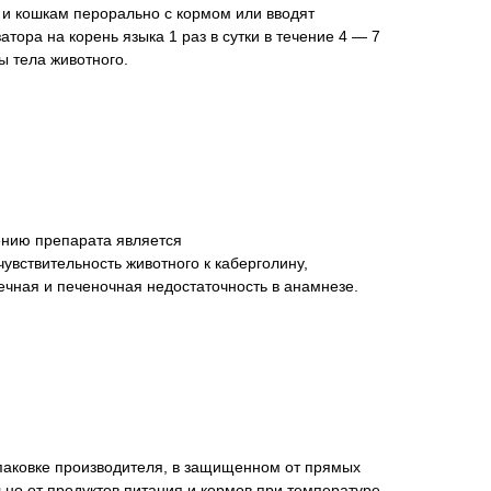
и кошкам перорально с кормом или вводят
тора на корень языка 1 раз в сутки в течение 4 — 7
сы тела животного.
нию препарата является
вствительность животного к каберголину,
ечная и печеночная недостаточность в анамнезе.
упаковке производителя, в защищенном от прямых
ьно от продуктов питания и кормов при температуре