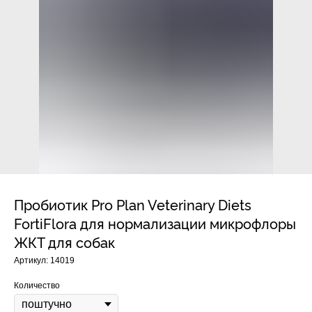
Прием дерматологический
Прием нефролого - урологический
Прием стоматологический
Прием эндокринологический
Пробиотик Pro Plan Veterinary Diets
FortiFlora для нормализации микрофлоры
ЖКТ для собак
Лечение кроликов
Артикул:
14019
Лечение хомяков
Количество
Лечение шиншилл