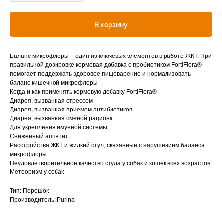
Вакцинация кроликов
В корзину
Вакцинация хорьков
Баланс микрофлоры – один из ключевых элементов в работе ЖКТ. При
© 2015—2026 ООО «Сытая Морда»
правильной дозировке кормовая добавка с пробиотиком FortiFlora®
помогает поддержать здоровое пищеварение и нормализовать
баланс кишечной микрофлоры
Хотите у нас
Когда и как применять кормовую добавку FortiFlora®
Диарея, вызванная стрессом
Реквизиты
работать?
Диарея, вызванная приемом антибиотиков
Заполнить анкету
Диарея, вызванная сменой рациона
Политика конфиденциальности
Для укрепления имунной системы
Сниженный аппетит
Согласие на обработку перс. данных
Расстройства ЖКТ и жидкий стул, связанные с нарушением баланса
микрофлоры
Правила оказания ветеринарной помощи
Неудовлетворительное качество стула у собак и кошек всех возрастов
Метеоризм у собак
+7 (3452) 57-54-36
Заказать звонок
Тип: Порошок
Данный сайт носит информационный характер
Производитель: Purina
и не является публичной офертой.