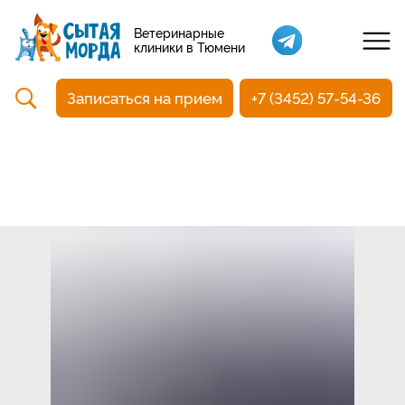
Кастрация собак
Ветеринарные
клиники в Тюмени
Вакцинация
Стоматология
Записаться на прием
+7 (3452) 57-54-36
Ультразвуковая чистка зубов
Общий анализ крови
УЗИ
Чипирование
Прием терапевтический
Прием хирургический