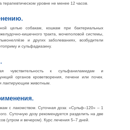
 терапевтическом уровне не менее 12 часов.
енению.
ой целью собакам, кошкам при бактериальных
желудочно-кишечного тракта, мочеполовой системы,
льмонеллёзе и других заболеваниях, возбудители
етоприму и сульфадиазину.
.
ная чувствительность к сульфаниламидам и
нкций органов кроветворения, печени или почек.
и лактирующим животным.
рименения.
кам с лакомством. Суточная доза: «Сульф–120» – 1
ного. Суточную дозу рекомендуется разделить на две
ов (утром и вечером). Курс лечения 5–7 дней.