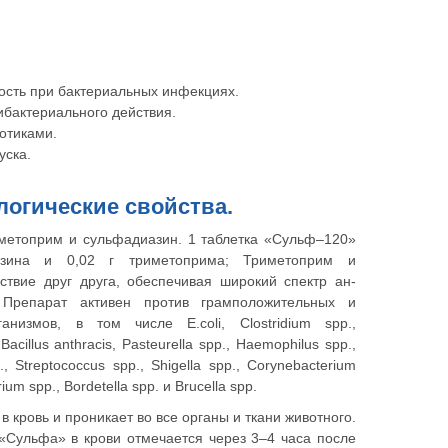
ь при бактериальных инфекциях.
актериального действия.
тиками.
ска.
логические свойства.
метоприм и сульфадиазин. 1 таблетка «Сульф–120»
азина и 0,02 г триметоприма; Триметоприм и
ствие друг друга, обеспечивая широкий спектр ан-
. Препарат активен против грамположительных и
анизмов, в том числе E.coli, Clostridium spp.,
Bacillus anthracis, Pasteurella spp., Haemophilus spp.,
., Streptococcus spp., Shigella spp., Corynebacterium
rium spp., Bordetella spp. и Brucella spp.
 кровь и проникает во все органы и ткани животного.
«Сульфа» в крови отмечается через 3–4 часа после