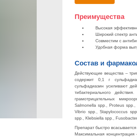
Преимущества
Высокая эффективност
Широкий спектр антиб
Совместим с антибио
Удобная форма выпу
Состав и фармако
Действующие вещества – три
содержит 0,1 г сульфади
сульфадиазин усиливают дей
тибактериального действия
грамотрицательных микроорг
Salmonella spp., Proteus spp., 
Vibrio spp., Stapylococcus spp
spp., Klebsiella spp., Fusobacte
Препарат быстро всасывается в
Максимальная концентрация 