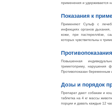
применения и удерживается на
Показания к прим
Применяют Сульф с лечебн
инфекциях органов дыхания, 
кожи, при пастереллёзе, са
которых чувствительны к трим
Противопоказания
Повышенная индивидуаль
триметоприму, нарушения фу
Противопоказан беременным 
Дозы и порядок п
Препарат дают собакам и кош
таблетка на 4 кг массы живот
порции и давать каждые 12 час